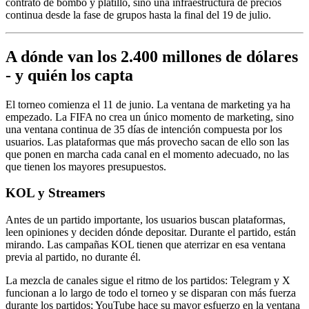
contrato de bombo y platillo, sino una infraestructura de precios
continua desde la fase de grupos hasta la final del 19 de julio.
A dónde van los 2.400 millones de dólares
- y quién los capta
El torneo comienza el 11 de junio. La ventana de marketing ya ha
empezado. La FIFA no crea un único momento de marketing, sino
una ventana continua de 35 días de intención compuesta por los
usuarios. Las plataformas que más provecho sacan de ello son las
que ponen en marcha cada canal en el momento adecuado, no las
que tienen los mayores presupuestos.
KOL y Streamers
Antes de un partido importante, los usuarios buscan plataformas,
leen opiniones y deciden dónde depositar. Durante el partido, están
mirando. Las campañas KOL tienen que aterrizar en esa ventana
previa al partido, no durante él.
La mezcla de canales sigue el ritmo de los partidos: Telegram y X
funcionan a lo largo de todo el torneo y se disparan con más fuerza
durante los partidos; YouTube hace su mayor esfuerzo en la ventana