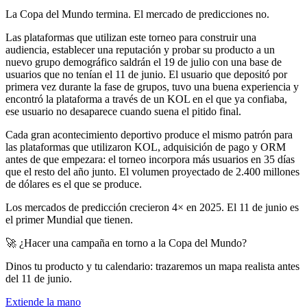
La Copa del Mundo termina. El mercado de predicciones no.
Las plataformas que utilizan este torneo para construir una
audiencia, establecer una reputación y probar su producto a un
nuevo grupo demográfico saldrán el 19 de julio con una base de
usuarios que no tenían el 11 de junio. El usuario que depositó por
primera vez durante la fase de grupos, tuvo una buena experiencia y
encontró la plataforma a través de un KOL en el que ya confiaba,
ese usuario no desaparece cuando suena el pitido final.
Cada gran acontecimiento deportivo produce el mismo patrón para
las plataformas que utilizaron KOL, adquisición de pago y ORM
antes de que empezara: el torneo incorpora más usuarios en 35 días
que el resto del año junto. El volumen proyectado de 2.400 millones
de dólares es el que se produce.
Los mercados de predicción crecieron 4× en 2025. El 11 de junio es
el primer Mundial que tienen.
🚀 ¿Hacer una campaña en torno a la Copa del Mundo?
Dinos tu producto y tu calendario: trazaremos un mapa realista antes
del 11 de junio.
Extiende la mano