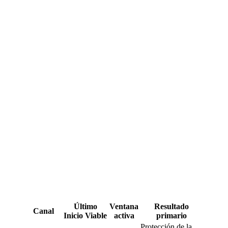
Último
Ventana
Resultado
Canal
Inicio Viable
activa
primario
Protección de la