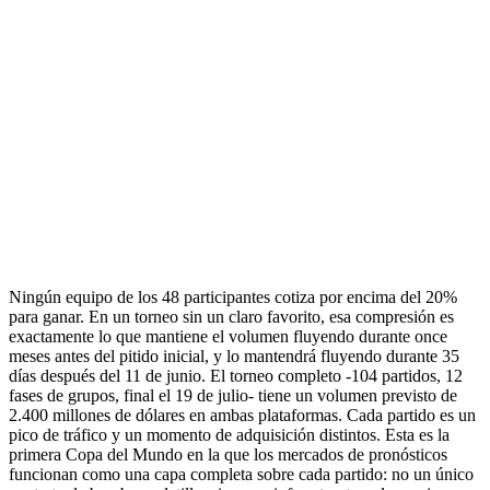
Ningún equipo de los 48 participantes cotiza por encima del 20%
para ganar. En un torneo sin un claro favorito, esa compresión es
exactamente lo que mantiene el volumen fluyendo durante once
meses antes del pitido inicial, y lo mantendrá fluyendo durante 35
días después del 11 de junio. El torneo completo -104 partidos, 12
fases de grupos, final el 19 de julio- tiene un volumen previsto de
2.400 millones de dólares en ambas plataformas. Cada partido es un
pico de tráfico y un momento de adquisición distintos. Esta es la
primera Copa del Mundo en la que los mercados de pronósticos
funcionan como una capa completa sobre cada partido: no un único