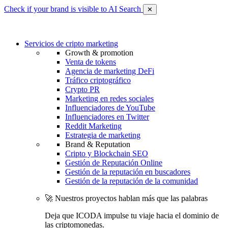
Check if your brand is visible to AI Search
✕
Servicios de cripto marketing
Growth & promotion
Venta de tokens
Agencia de marketing DeFi
Tráfico criptográfico
Crypto PR
Marketing en redes sociales
Influenciadores de YouTube
Influenciadores en Twitter
Reddit Marketing
Estrategia de marketing
Brand & Reputation
Cripto y Blockchain SEO
Gestión de Reputación Online
Gestión de la reputación en buscadores
Gestión de la reputación de la comunidad
🚀 Nuestros proyectos hablan más que las palabras
Deja que ICODA impulse tu viaje hacia el dominio de
las criptomonedas.