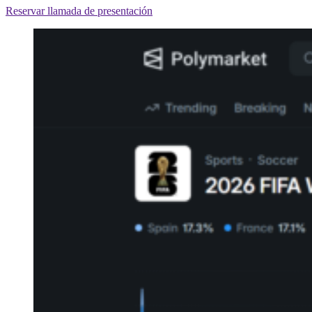
Reservar llamada de presentación