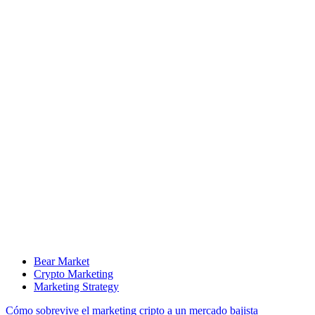
Bear Market
Crypto Marketing
Marketing Strategy
Cómo sobrevive el marketing cripto a un mercado bajista