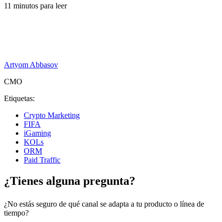
11 minutos para leer
Artyom Abbasov
CMO
Etiquetas:
Crypto Marketing
FIFA
iGaming
KOLs
ORM
Paid Traffic
¿Tienes alguna pregunta?
¿No estás seguro de qué canal se adapta a tu producto o línea de
tiempo?