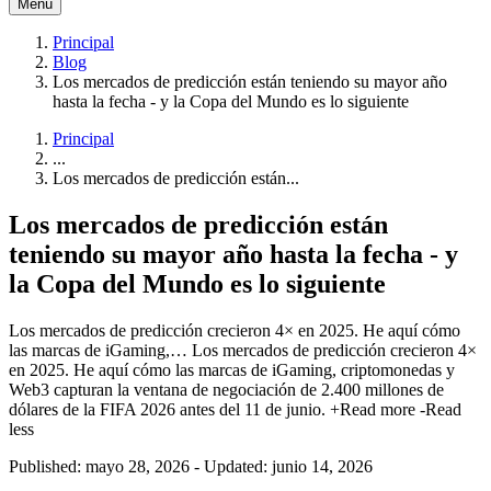
Menú
Principal
Blog
Los mercados de predicción están teniendo su mayor año
hasta la fecha - y la Copa del Mundo es lo siguiente
Principal
...
Los mercados de predicción están...
Los mercados de predicción están
teniendo su mayor año hasta la fecha - y
la Copa del Mundo es lo siguiente
Los mercados de predicción crecieron 4× en 2025. He aquí cómo
las marcas de iGaming,…
Los mercados de predicción crecieron 4×
en 2025. He aquí cómo las marcas de iGaming, criptomonedas y
Web3 capturan la ventana de negociación de 2.400 millones de
dólares de la FIFA 2026 antes del 11 de junio.
+Read more
-Read
less
Published: mayo 28, 2026
-
Updated: junio 14, 2026