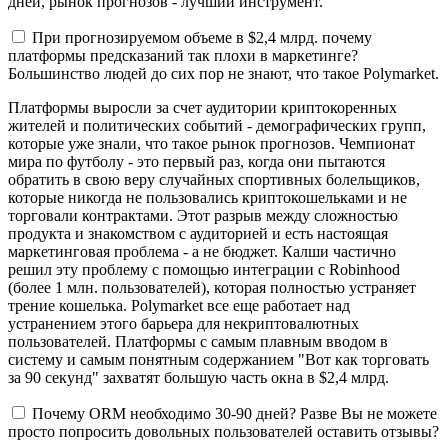
дней, рынок прогнозов - лучший инструмент.
При прогнозируемом объеме в $2,4 млрд. почему
платформы предсказаний так плохи в маркетинге?
Большинство людей до сих пор не знают, что такое Polymarket.
Платформы выросли за счет аудитории криптокоренных
жителей и политических событий - демографических групп,
которые уже знали, что такое рынок прогнозов. Чемпионат
мира по футболу - это первый раз, когда они пытаются
обратить в свою веру случайных спортивных болельщиков,
которые никогда не пользовались криптокошельками и не
торговали контрактами. Этот разрыв между сложностью
продукта и знакомством с аудиторией и есть настоящая
маркетинговая проблема - а не бюджет. Калши частично
решил эту проблему с помощью интеграции с Robinhood
(более 1 млн. пользователей), которая полностью устраняет
трение кошелька. Polymarket все еще работает над
устранением этого барьера для некриптовалютных
пользователей. Платформы с самым плавным вводом в
систему и самым понятным содержанием "Вот как торговать
за 90 секунд" захватят большую часть окна в $2,4 млрд.
Почему ORM необходимо 30-90 дней? Разве Вы не можете
просто попросить довольных пользователей оставить отзывы?