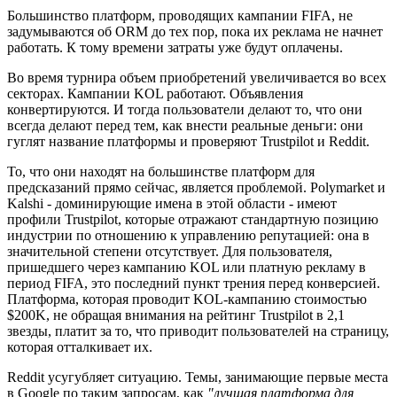
Большинство платформ, проводящих кампании FIFA, не
задумываются об ORM до тех пор, пока их реклама не начнет
работать. К тому времени затраты уже будут оплачены.
Во время турнира объем приобретений увеличивается во всех
секторах. Кампании KOL работают. Объявления
конвертируются. И тогда пользователи делают то, что они
всегда делают перед тем, как внести реальные деньги: они
гуглят название платформы и проверяют Trustpilot и Reddit.
То, что они находят на большинстве платформ для
предсказаний прямо сейчас, является проблемой. Polymarket и
Kalshi - доминирующие имена в этой области - имеют
профили Trustpilot, которые отражают стандартную позицию
индустрии по отношению к управлению репутацией: она в
значительной степени отсутствует. Для пользователя,
пришедшего через кампанию KOL или платную рекламу в
период FIFA, это последний пункт трения перед конверсией.
Платформа, которая проводит KOL-кампанию стоимостью
$200K, не обращая внимания на рейтинг Trustpilot в 2,1
звезды, платит за то, что приводит пользователей на страницу,
которая отталкивает их.
Reddit усугубляет ситуацию. Темы, занимающие первые места
в Google по таким запросам, как
"лучшая платформа для