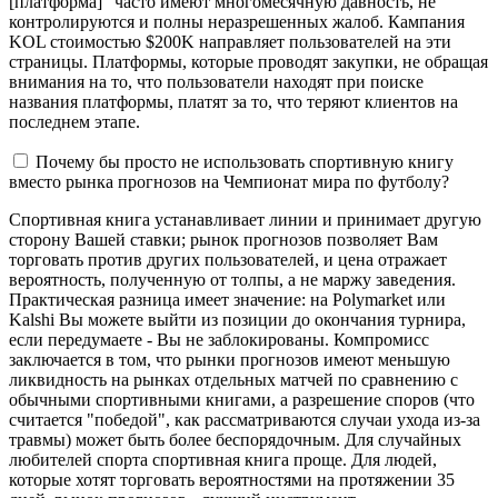
[платформа]" часто имеют многомесячную давность, не
контролируются и полны неразрешенных жалоб. Кампания
KOL стоимостью $200K направляет пользователей на эти
страницы. Платформы, которые проводят закупки, не обращая
внимания на то, что пользователи находят при поиске
названия платформы, платят за то, что теряют клиентов на
последнем этапе.
Почему бы просто не использовать спортивную книгу
вместо рынка прогнозов на Чемпионат мира по футболу?
Спортивная книга устанавливает линии и принимает другую
сторону Вашей ставки; рынок прогнозов позволяет Вам
торговать против других пользователей, и цена отражает
вероятность, полученную от толпы, а не маржу заведения.
Практическая разница имеет значение: на Polymarket или
Kalshi Вы можете выйти из позиции до окончания турнира,
если передумаете - Вы не заблокированы. Компромисс
заключается в том, что рынки прогнозов имеют меньшую
ликвидность на рынках отдельных матчей по сравнению с
обычными спортивными книгами, а разрешение споров (что
считается "победой", как рассматриваются случаи ухода из-за
травмы) может быть более беспорядочным. Для случайных
любителей спорта спортивная книга проще. Для людей,
которые хотят торговать вероятностями на протяжении 35