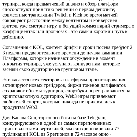
турнира, когда предматчевый анализ и обзор платформ
способствуют принятию решений о первом депозите;
совместные трансляции Twitch и Kick во время матчей
сокращают расстояние между контентом и конверсией -
зритель уже смотрит игру, и бегущий комментарий стримера о
коэффициентах или прогнозах - это самый короткий путь к
действию.
Соглашения с KOL, контент-брифы и сроки посева требуют 2-
3 недели предварительного времени до начала кампании.
Платформы, которые начинают обсуждение в момент
открытия турнира, уже уступают конкурентам, которые
засеяли свою аудиторию на групповом этапе.
Это касается всех секторов - платформы прогнозирования
активируют новых трейдеров, биржи токенов для фанатов
сохраняют объемы турниров, спортбуки перестраиваются на
криптовалютную аудиторию, Web3-игры привлекают
любителей спорта, которые никогда не прикасались к
продуктам Web3.
Для Banana Gun, торгового бота на базе Telegram,
конкурирующего в одной из самых переполненных
криптовалютами вертикалей, мы синхронизировали 77
публикаций KOL из 5 регионов в 72-часовое окно -