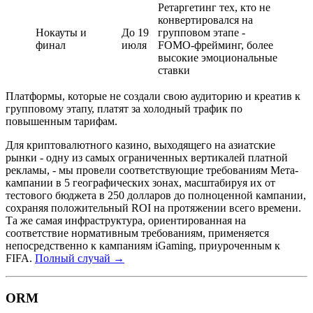
Ретаргетинг тех, кто не
конвертировался на
Нокауты и
До 19
групповом этапе -
финал
июля
FOMO-фрейминг, более
высокие эмоциональные
ставки
Платформы, которые не создали свою аудиторию и креатив к
групповому этапу, платят за холодный трафик по
повышенным тарифам.
Для криптовалютного казино, выходящего на азиатские
рынки - одну из самых ограниченных вертикалей платной
рекламы, - мы провели соответствующие требованиям Мета-
кампании в 5 географических зонах, масштабируя их от
тестового бюджета в 250 долларов до полноценной кампании,
сохраняя положительный ROI на протяжении всего времени.
Та же самая инфраструктура, ориентированная на
соответствие нормативным требованиям, применяется
непосредственно к кампаниям iGaming, приуроченным к
FIFA.
Полный случай →
ORM