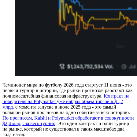
Чемпионат мира по футболу 2026 года стартует 11 июня - это
первый турнир в истории, где рынки прогнозов работают как
полномасштабная финансовая инфраструктура.
Контракт на
победителя на Polymarket уже набрал объем торгов в $1,2
млрд.
с момента запуска в июле 2025 года - это самый
большой рынок прогнозов на одно событие за всю историю.
По прогнозам, Kalshi и Polymarket обработают в совокупности
$2,4 млрд. за весь турнир
. Это один контракт и один турнир
на рынке, который не существовал в таких масштабах два
года назад.