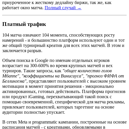
приуроченное к жесткому дедлайну биржи, так же, как
работает окно матча.
Полный случай →
Платный трафик
104 матча означают 104 момента, способствующих росту
намерений - и большинство платформ используют один и тот
же общий турнирный креатив для всех этих матчей. В этом и
заключается разрыв.
Объем поиска в Google по именам отдельных игроков
возрастает на 300-600% во время крупных матчей и вех
турниров. Такие запросы, как
"общее количество голов
Мбаппе", "коэффициенты на Винисиуса", "прогноз ФИФА от
Беллингема"
, представляют пользователей с высоким уровнем
мотивации в момент принятия решения - эмоционально
активированных, готовых действовать. Платформа прогнозов
или продукт iGaming, перехватывающий такой поиск с
помощью своевременной, специфической для матча рекламы,
привлекает пользователей, которых таргетинг на основе
аудитории полностью упускает.
В сетях Meta и programmatic кампании, построенные на основе
расписания матчей - с креативами, обновляемыми в