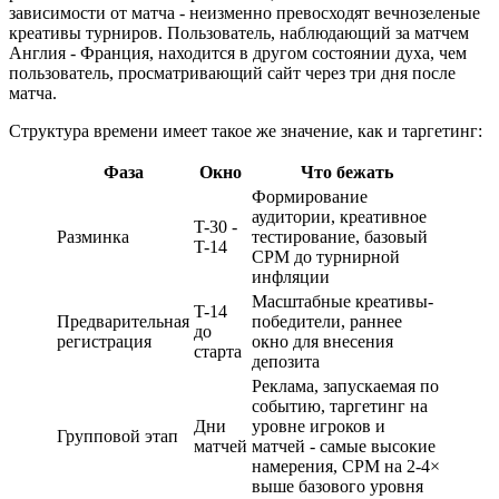
зависимости от матча - неизменно превосходят вечнозеленые
креативы турниров. Пользователь, наблюдающий за матчем
Англия - Франция, находится в другом состоянии духа, чем
пользователь, просматривающий сайт через три дня после
матча.
Структура времени имеет такое же значение, как и таргетинг:
Фаза
Окно
Что бежать
Формирование
аудитории, креативное
T-30 -
Разминка
тестирование, базовый
T-14
CPM до турнирной
инфляции
Масштабные креативы-
T-14
Предварительная
победители, раннее
до
регистрация
окно для внесения
старта
депозита
Реклама, запускаемая по
событию, таргетинг на
Дни
уровне игроков и
Групповой этап
матчей
матчей - самые высокие
намерения, CPM на 2-4×
выше базового уровня