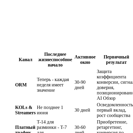
Последнее
Активное
Первичный
Канал
жизнеспособное
окно
результат
начало
Защита
коэффициента
Теперь - каждая
30-90
конверсии, сигна
ORM
неделя имеет
дней
доверия,
значение
позиционирован
AI Обзор
Осведомленность
KOLs &
Не позднее 1
30 дней
первый вклад,
Streamers
июня
рост сообщества
T-14 для
Приобретение,
Платный
разминки - T-7
30-60
ретаргетинг,
трафик
для
дней
конверсия по