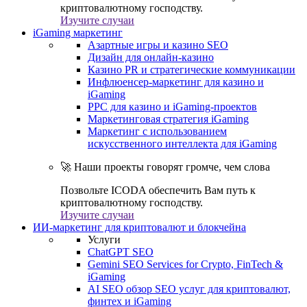
криптовалютному господству.
Изучите случаи
iGaming маркетинг
Азартные игры и казино SEO
Дизайн для онлайн-казино
Казино PR и стратегические коммуникации
Инфлюенсер-маркетинг для казино и
iGaming
PPC для казино и iGaming-проектов
Маркетинговая стратегия iGaming
Маркетинг с использованием
искусственного интеллекта для iGaming
🚀 Наши проекты говорят громче, чем слова
Позвольте ICODA обеспечить Вам путь к
криптовалютному господству.
Изучите случаи
ИИ-маркетинг для криптовалют и блокчейна
Услуги
ChatGPT SEO
Gemini SEO Services for Crypto, FinTech &
iGaming
AI SEO обзор SEO услуг для криптовалют,
финтех и iGaming