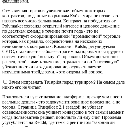
фальшивыми.
Отмывочная торговля увеличивает объем некоторых
контрактов, но данные по рынкам Кубка мира не позволяют
назвать все число фальшивым. Контракт на победителя от
Polymarket сохранял открытый интерес и ценовое движение
по десяткам команд в течение почти года - это не
соответствует скоординированной "промывочной" торговле,
которая, как правило, сосредоточена на нескольких
неликвидных контрактах. Компания Kalshi, регулируемая
CFTC, сталкивается с более строгим надзором, что затрудняет
систематическую "мыльную" торговлю. Объем достаточно
реален, чтобы иметь значение; отражает ли он "настоящую"
убежденность или хеджирование, осуществляемое
искушенными трейдерами, - это отдельный вопрос.
Зачем исправлять Trustpilot перед турниром? На самом деле
никто его не читает.
Пользователи гуглят название платформы, прежде чем внести
реальные деньги - это задокументированное поведение, а не
теория. Страница Trustpilot с 2,1 звездой не убивает
осведомленность; она убивает конверсию в тот самый момент,
когда пользователь решает, пополнять ли ему счет. Проблема
усугубляется на Reddit, где темы с рейтингом "законна ли