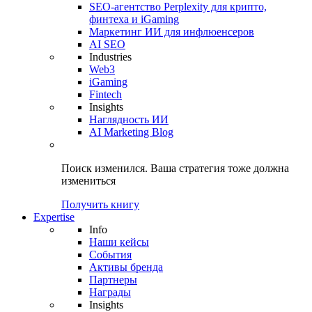
SEO-агентство Perplexity для крипто,
финтеха и iGaming
Маркетинг ИИ для инфлюенсеров
AI SEO
Industries
Web3
iGaming
Fintech
Insights
Наглядность ИИ
AI Marketing Blog
Поиск изменился.
Ваша стратегия
тоже должна
измениться
Получить книгу
Expertise
Info
Наши кейсы
События
Активы бренда
Партнеры
Награды
Insights