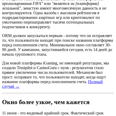
прогнозирования FIFA"
или
"является ли [платформа]
легальной"
, зачастую имеют многомесячную давность и не
контролируются. Одна жалоба с высоким рейтингом в
подредактировании азартных игр или криптовалют по
умолчанию перенаправляет тысячи потенциальных
подписчиков к конкуренту.
ORM должен запускаться первым - потому что он исправляет
то, что пользователи находят при поиске названия платформы
перед пополнением счета. Минимальное окно составляет 30-
90 дней. У кампании, запустившейся сегодня, есть 14 дней до
начала группового этапа.
Для новой платформы iGaming, не имеющей репутации, мы
создали Trustpilot и CasinoGuru с нуля - результатом стало
прямое увеличение числа пользователей. Механизм был
прост: исправьте то, что пользователи находят, когда ищут
название платформы перед пополнением счета.
Полный
случай →
Окно более узкое, чем кажется
11 июня - это видимый крайний срок. Фактический срок