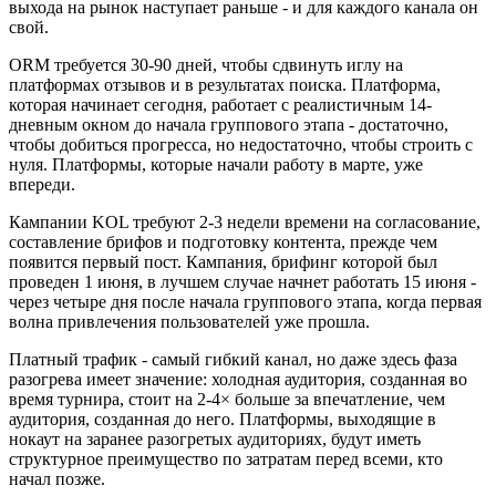
выхода на рынок наступает раньше - и для каждого канала он
свой.
ORM требуется 30-90 дней, чтобы сдвинуть иглу на
платформах отзывов и в результатах поиска. Платформа,
которая начинает сегодня, работает с реалистичным 14-
дневным окном до начала группового этапа - достаточно,
чтобы добиться прогресса, но недостаточно, чтобы строить с
нуля. Платформы, которые начали работу в марте, уже
впереди.
Кампании KOL требуют 2-3 недели времени на согласование,
составление брифов и подготовку контента, прежде чем
появится первый пост. Кампания, брифинг которой был
проведен 1 июня, в лучшем случае начнет работать 15 июня -
через четыре дня после начала группового этапа, когда первая
волна привлечения пользователей уже прошла.
Платный трафик - самый гибкий канал, но даже здесь фаза
разогрева имеет значение: холодная аудитория, созданная во
время турнира, стоит на 2-4× больше за впечатление, чем
аудитория, созданная до него. Платформы, выходящие в
нокаут на заранее разогретых аудиториях, будут иметь
структурное преимущество по затратам перед всеми, кто
начал позже.