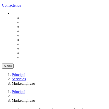
Contáctenos
Menú
Principal
Servicios
Marketing ruso
Principal
...
Marketing ruso