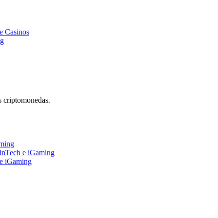
e Casinos
ng
s criptomonedas.
aming
FinTech e iGaming
 e iGaming