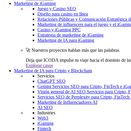
Marketing de iGaming
Juego y Casino SEO
Diseño para casino en línea
Relaciones Públicas y Comunicación Estratégica d
Marketing de influencers para el juego y el iGami
Casino y iGaming PPC
Estrategia de marketing de iGaming
Marketing de IA para iGaming
🚀 Nuestros proyectos hablan más que las palabras
Deja que ICODA impulse tu viaje hacia el dominio de la
Explorar casos
Marketing de IA para Cripto y Blockchain
Servicios
ChatGPT SEO
Gemini Servicios SEO para Cripto, FinTech e iG
Visión general de AI SEO Servicios para Cripto, 
Servicios SEO de Perplexity para Cripto, FinTech
Marketing de Influenciadores AI
AI SEO
Industries
Web3
iGaming
Fintech