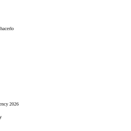
 hacerlo
ency 2026
y