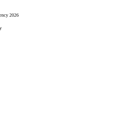
ency 2026
y