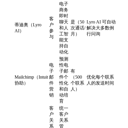
电子
商务
即时
客
聊天
是（50
Lyro AI 可自动
蒂迪奥（Lyro
户
和人
次通话/
解决大多数例
AI）
参
工智
月）
行问询
与
能支
持自
动化
预测
电
性电
子
子邮
有
Mailchimp（Intuit
邮
件个
（500
优化每个联系
协助）
件
性化
个联系
人的发送时间
营
和自
人）
销
动培
育
客
统一
户
客户
关
关系
系
管