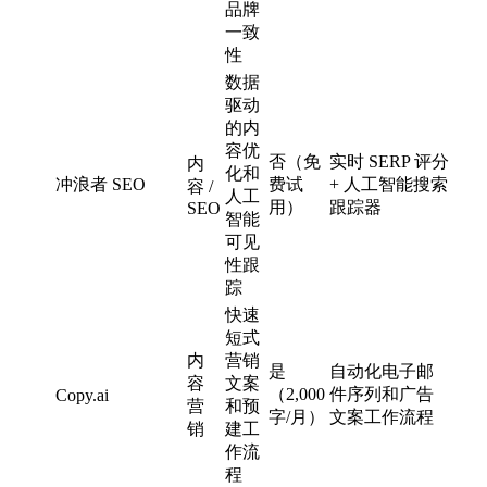
品牌
一致
性
数据
驱动
的内
容优
否（免
实时 SERP 评分
内
化和
冲浪者 SEO
费试
+ 人工智能搜索
容 /
人工
用）
跟踪器
SEO
智能
可见
性跟
踪
快速
短式
内
营销
是
自动化电子邮
容
文案
（2,000
件序列和广告
Copy.ai
营
和预
字/月）
文案工作流程
销
建工
作流
程