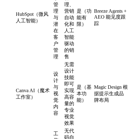
管
理、
理
营销
是（功
Breeze Agents +
HubSpot（微风
AEO 能见度跟
与
自动
能有
人工智能）
踪
潜
化和
限）
在
人工
客
智能
户
驱动
管
的销
理
售
无需
设计
设
技能
计
即可
与
是（基
Magic Design 根
Canva AI（魔术
实现
视
本功
据提示生成品
工作室）
高容
觉
能）
牌布局
量的
内
专业
容
视觉
效果
无代
工
码自