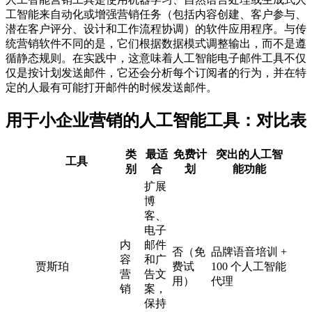
工智能来自动化或增强营销任务（包括内容创建、客户参与、
潜在客户评分、设计和工作流程协调）的软件应用程序。与传
统营销软件不同的是，它们根据数据模式调整输出，而不是遵
循静态规则。在实践中，这意味着人工智能电子邮件工具不仅
仅是按计划发送邮件，它还会分析每个订阅者的行为，并在特
定的人最有可能打开邮件的时候发送邮件。
用于小企业营销的人工智能工具：对比表
类
最适
免费计
突出的人工智
工具
别
合
划
能功能
扩展
博
客、
电子
内
邮件
否（免
品牌语音培训 +
容
和广
贾斯珀
费试
100 个人工智能
营
告文
用）
代理
销
案，
保持