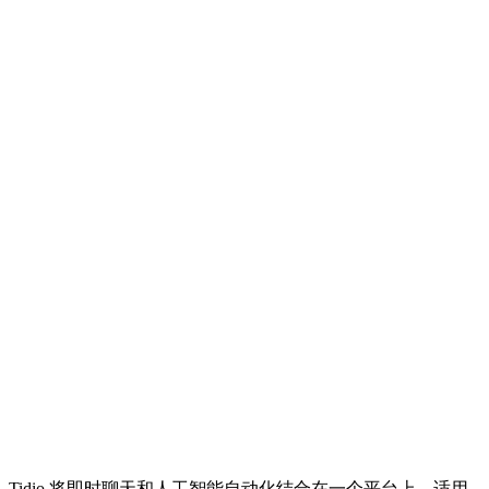
Tidio 将即时聊天和人工智能自动化结合在一个平台上，适用