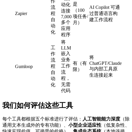
作
是
动化
流
AI Copilot 可通
（100
连接
Zapier
程
过普通语言构
项任务/
7,000
自
建工作流程
多个
月）
动
应用
化
程序
将
工
LLM
嵌入
作
将
业务
流
有（有
ChatGPT/Claude
工作
程
Gumloop
与内部工具原
限）
流
自
生连接起来
程，
动
无需
化
代码
我们如何评估这些工具
每个工具都根据五个标准进行了评估：
人工智能能力深度
（除
通用文本生成外的专有功能）、
小型企业适应性
（低复杂性、
快速实现价值、可接受的价格）、
集成生态系统
（本地连接、