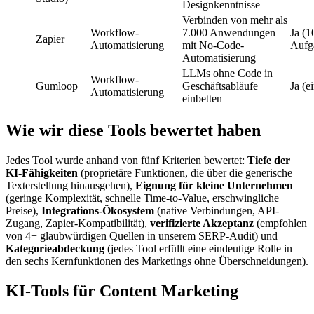
Designkenntnisse
Verbinden von mehr als
Workflow-
7.000 Anwendungen
Ja (1
Zapier
Automatisierung
mit No-Code-
Aufg
Automatisierung
LLMs ohne Code in
Workflow-
Gumloop
Geschäftsabläufe
Ja (e
Automatisierung
einbetten
Wie wir diese Tools bewertet haben
Jedes Tool wurde anhand von fünf Kriterien bewertet:
Tiefe der
KI-Fähigkeiten
(proprietäre Funktionen, die über die generische
Texterstellung hinausgehen),
Eignung für kleine Unternehmen
(geringe Komplexität, schnelle Time-to-Value, erschwingliche
Preise),
Integrations-Ökosystem
(native Verbindungen, API-
Zugang, Zapier-Kompatibilität),
verifizierte Akzeptanz
(empfohlen
von 4+ glaubwürdigen Quellen in unserem SERP-Audit) und
Kategorieabdeckung
(jedes Tool erfüllt eine eindeutige Rolle in
den sechs Kernfunktionen des Marketings ohne Überschneidungen).
KI-Tools für Content Marketing