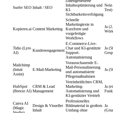
Datengesteuerte
Inhaltsoptimierung und
Nein 
Surfer SEO
Inhalt / SEO
KI-
Test)
Sichtbarkeitsverfolgung
Schnelle
Marketingtexte in
Ja (2
Kopieren.ai
Content Marketing
Kurzform und
Wört
vorgefertigte
Workflows
E-Commerce-Live-
Tidio (Lyro
Chat und KI-gestützte
Ja (5
Kundenengagement
AI)
Support-
Gesp
Automatisierung
Vorausschauende E-
Mailchimp
Mail-Personalisierung
(Intuit
E-Mail-Marketing
Ja (5
und automatisierte
Assist)
Pflegemaßnahmen
Vereinheitlichtes CRM,
HubSpot
CRM & Lead
Marketing-
Ja (e
(Breeze AI)
Management
Automatisierung und
Funk
KI-gestützter Vertrieb
Professionelles
Canva AI
Design & Visueller
Bildmaterial in großem
Ja
(Magic
Inhalt
Umfang ohne
(Gru
Studio)