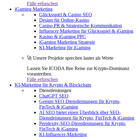
Fälle erforschen
iGaming Marketing
Glücksspiel & Casino SEO
Design für Online-Kasino
Casino PR & Strategische Kommunikation
Influencer Marketing für Glücksspiel & iGaming
Kasino & iGaming PPC
iGaming Marketing Strategie
KI-Marketing für iGaming
🚀 Unsere Projekte sprechen lauter als Worte
Lassen Sie ICODA Ihre Reise zur Krypto-Dominanz
vorantreiben.
Fälle erforschen
KI-Marketing für Krypto & Blockchain
Dienstleistungen
ChatGPT SEO
Gemini SEO Dienstleistungen für Krypto,
FinTech & iGaming
AI SEO bietet einen Überblick über SEO-
Dienstleistungen für Krypto, FinTech & iGaming
Perplexity-SEO-Dienstleistungen für Krypto,
FinTech & iGaming
KI-Influencer-Marketing