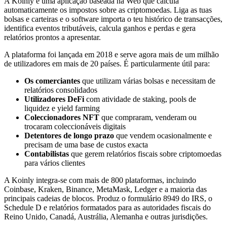
A Koinly é uma aplicação baseada na Web que calcula
automaticamente os impostos sobre as criptomoedas. Liga as tuas
bolsas e carteiras e o software importa o teu histórico de transacções,
identifica eventos tributáveis, calcula ganhos e perdas e gera
relatórios prontos a apresentar.
A plataforma foi lançada em 2018 e serve agora mais de um milhão
de utilizadores em mais de 20 países. É particularmente útil para:
Os comerciantes
que utilizam várias bolsas e necessitam de
relatórios consolidados
Utilizadores DeFi
com atividade de staking, pools de
liquidez e yield farming
Coleccionadores NFT
que compraram, venderam ou
trocaram coleccionáveis digitais
Detentores de longo prazo
que vendem ocasionalmente e
precisam de uma base de custos exacta
Contabilistas
que gerem relatórios fiscais sobre criptomoedas
para vários clientes
A Koinly integra-se com mais de 800 plataformas, incluindo
Coinbase, Kraken, Binance, MetaMask, Ledger e a maioria das
principais cadeias de blocos. Produz o formulário 8949 do IRS, o
Schedule D e relatórios formatados para as autoridades fiscais do
Reino Unido, Canadá, Austrália, Alemanha e outras jurisdições.