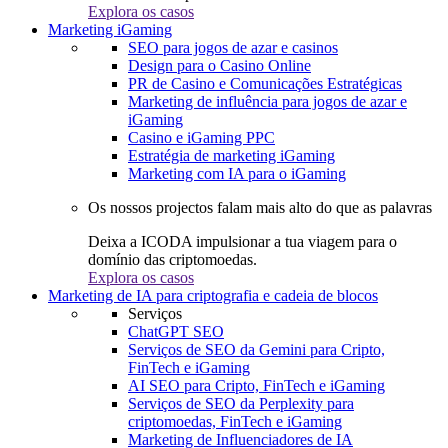
Explora os casos
Marketing iGaming
SEO para jogos de azar e casinos
Design para o Casino Online
PR de Casino e Comunicações Estratégicas
Marketing de influência para jogos de azar e
iGaming
Casino e iGaming PPC
Estratégia de marketing iGaming
Marketing com IA para o iGaming
Os nossos projectos falam mais alto do que as palavras
Deixa a ICODA impulsionar a tua viagem para o
domínio das criptomoedas.
Explora os casos
Marketing de IA para criptografia e cadeia de blocos
Serviços
ChatGPT SEO
Serviços de SEO da Gemini para Cripto,
FinTech e iGaming
AI SEO para Cripto, FinTech e iGaming
Serviços de SEO da Perplexity para
criptomoedas, FinTech e iGaming
Marketing de Influenciadores de IA