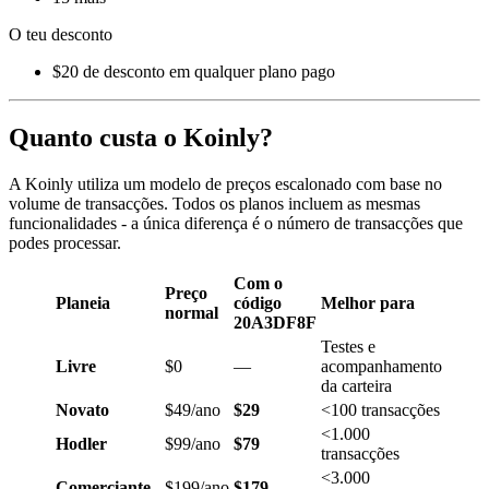
O teu desconto
$20 de desconto em qualquer plano pago
Quanto custa o Koinly?
A Koinly utiliza um modelo de preços escalonado com base no
volume de transacções. Todos os planos incluem as mesmas
funcionalidades - a única diferença é o número de transacções que
podes processar.
Com o
Preço
Planeia
código
Melhor para
normal
20A3DF8F
Testes e
Livre
$0
—
acompanhamento
da carteira
Novato
$49/ano
$29
<100 transacções
<1.000
Hodler
$99/ano
$79
transacções
<3.000
Comerciante
$199/ano
$179