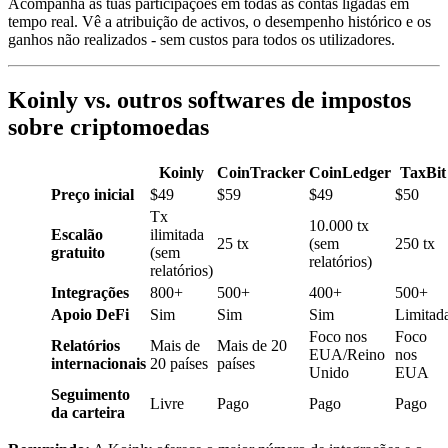
Acompanha as tuas participações em todas as contas ligadas em
tempo real. Vê a atribuição de activos, o desempenho histórico e os
ganhos não realizados - sem custos para todos os utilizadores.
Koinly vs. outros softwares de impostos
sobre criptomoedas
Koinly
CoinTracker
CoinLedger
TaxBit
Preço inicial
$49
$59
$49
$50
Tx
10.000 tx
Escalão
ilimitada
25 tx
(sem
250 tx
gratuito
(sem
relatórios)
relatórios)
Integrações
800+
500+
400+
500+
Apoio DeFi
Sim
Sim
Sim
Limitad
Foco nos
Foco
Relatórios
Mais de
Mais de 20
EUA/Reino
nos
internacionais
20 países
países
Unido
EUA
Seguimento
Livre
Pago
Pago
Pago
da carteira