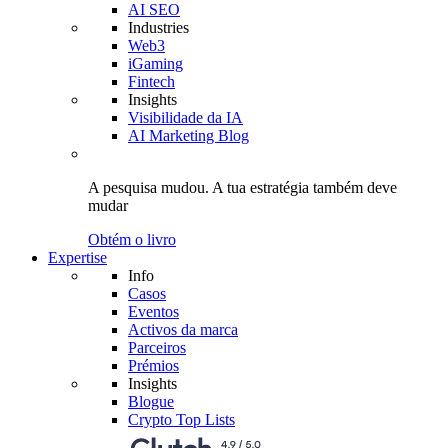
AI SEO
Industries
Web3
iGaming
Fintech
Insights
Visibilidade da IA
AI Marketing Blog
A pesquisa mudou.
A tua estratégia
também deve
mudar
Obtém o livro
Expertise
Info
Casos
Eventos
Activos da marca
Parceiros
Prémios
Insights
Blogue
Crypto Top Lists