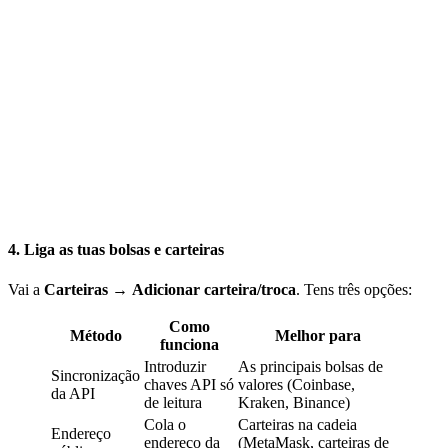
4. Liga as tuas bolsas e carteiras
Vai a
Carteiras
→
Adicionar carteira/troca
. Tens três opções:
Como
Método
Melhor para
funciona
Introduzir
As principais bolsas de
Sincronização
chaves API só
valores (Coinbase,
da API
de leitura
Kraken, Binance)
Cola o
Carteiras na cadeia
Endereço
endereço da
(MetaMask, carteiras de