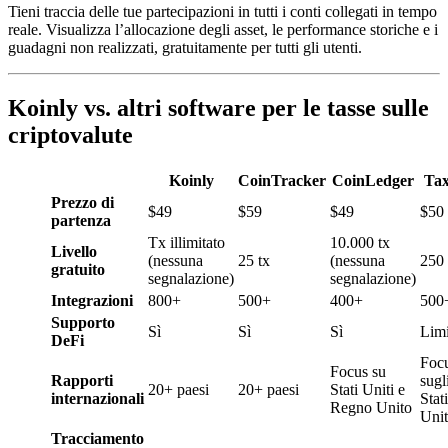
Tieni traccia delle tue partecipazioni in tutti i conti collegati in tempo
reale. Visualizza l’allocazione degli asset, le performance storiche e i
guadagni non realizzati, gratuitamente per tutti gli utenti.
Koinly vs. altri software per le tasse sulle
criptovalute
Koinly
CoinTracker
CoinLedger
Tax
Prezzo di
$49
$59
$49
$50
partenza
Tx illimitato
10.000 tx
Livello
(nessuna
25 tx
(nessuna
250 
gratuito
segnalazione)
segnalazione)
Integrazioni
800+
500+
400+
500
Supporto
Sì
Sì
Sì
Limi
DeFi
Foc
Focus su
Rapporti
sugl
20+ paesi
20+ paesi
Stati Uniti e
internazionali
Stati
Regno Unito
Unit
Tracciamento