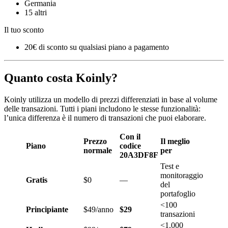
Germania
15 altri
Il tuo sconto
20€ di sconto su qualsiasi piano a pagamento
Quanto costa Koinly?
Koinly utilizza un modello di prezzi differenziati in base al volume
delle transazioni. Tutti i piani includono le stesse funzionalità:
l’unica differenza è il numero di transazioni che puoi elaborare.
Con il
Prezzo
Il meglio
Piano
codice
normale
per
20A3DF8F
Test e
monitoraggio
Gratis
$0
—
del
portafoglio
<100
Principiante
$49/anno
$29
transazioni
<1.000