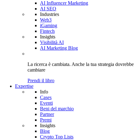
AI Influencer Marketing
AI SEO
Industries
Web3
iGaming
Fintech
Insights
Visibilità AI
AI Marketing Blog
La ricerca è cambiata. Anche
la tua strategia
dovrebbe
cambiare
Prendi il libro
Expertise
Info
Cases
Eventi
Beni del marchio
Partner
Premi
Insights
Blog
Crypto Top Lists