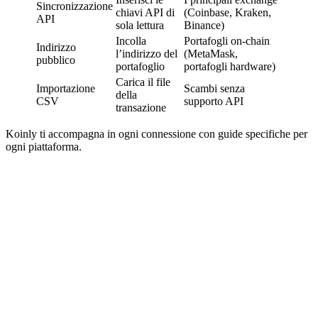
Sincronizzazione
chiavi API di
(Coinbase, Kraken,
API
sola lettura
Binance)
Incolla
Portafogli on-chain
Indirizzo
l’indirizzo del
(MetaMask,
pubblico
portafoglio
portafogli hardware)
Carica il file
Importazione
Scambi senza
della
CSV
supporto API
transazione
Koinly ti accompagna in ogni connessione con guide specifiche per
ogni piattaforma.