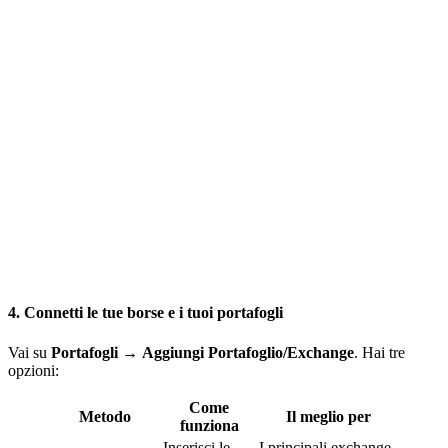
4. Connetti le tue borse e i tuoi portafogli
Vai su
Portafogli
→
Aggiungi Portafoglio/Exchange
. Hai tre
opzioni:
Come
Metodo
Il meglio per
funziona
Inserisci le
I principali exchange