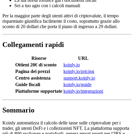
La tua borsa fornisce già i documenti fiscali
Sei a tuo agio con i calcoli manuali
Per la maggior parte degli utenti attivi di criptovalute, il tempo
risparmiato giustifica facilmente il costo, soprattutto grazie allo
sconto di 20 dollari che porta il piano di ingresso a 29 dollari.
Collegamenti rapidi
Risorse
URL
Ottieni 20€ di sconto
koinly.io
Pagina dei prezzi
koinly.io/pricing
Centro assistenza
support.koinly.io
Guide fiscali
koinly.io/guide
Piattaforme supportate
koinly.io/integrazioni
Sommario
Koinly automatizza il calcolo delle tasse sulle criptovalute per i
trader, gli utenti DeFi e i collezionisti NFT. La piattaforma supporta
più di 800 exchange e portafogli, genera report pronti per l’IRS e