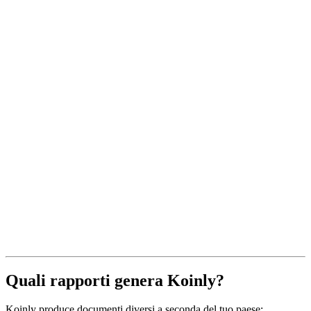
Quali rapporti genera Koinly?
Koinly produce documenti diversi a seconda del tuo paese: