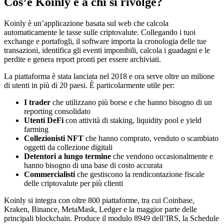
Cos’è Koinly e a chi si rivolge?
Koinly è un’applicazione basata sul web che calcola
automaticamente le tasse sulle criptovalute. Collegando i tuoi
exchange e portafogli, il software importa la cronologia delle tue
transazioni, identifica gli eventi imponibili, calcola i guadagni e le
perdite e genera report pronti per essere archiviati.
La piattaforma è stata lanciata nel 2018 e ora serve oltre un milione
di utenti in più di 20 paesi. È particolarmente utile per:
I trader
che utilizzano più borse e che hanno bisogno di un
reporting consolidato
Utenti DeFi
con attività di staking, liquidity pool e yield
farming
Collezionisti NFT
che hanno comprato, venduto o scambiato
oggetti da collezione digitali
Detentori a lungo termine
che vendono occasionalmente e
hanno bisogno di una base di costo accurata
Commercialisti
che gestiscono la rendicontazione fiscale
delle criptovalute per più clienti
Koinly si integra con oltre 800 piattaforme, tra cui Coinbase,
Kraken, Binance, MetaMask, Ledger e la maggior parte delle
principali blockchain. Produce il modulo 8949 dell’IRS, la Schedule