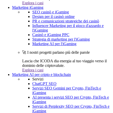
Esplora i casi
Marketing iGaming
SEO casinò e iGaming
Design per il casinò online
PR e comunicazioni strategiche dei casinò
Influencer Marketing per il gioco d'azzardo e
l'iGaming
Casinò e iGaming PPC
Strategia di marketing per l'iGaming
Marketing AI per l'iGaming
🚀 I nostri progetti parlano più delle parole
Lascia che ICODA dia energia al tuo viaggio verso il
dominio delle criptovalute.
Esplora i casi
Marketing AI per cripto e blockchain
Servizi
ChatGPT SEO
Servizi SEO Gemini per Crypto, FinTech e
iGaming
AI presenta i servizi SEO per Crypto, FinTech e
iGaming
Servizi di Perplexity SEO per Crypto, FinTech e
iGaming