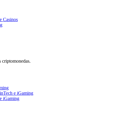
e Casinos
ng
s criptomonedas.
aming
FinTech e iGaming
 e iGaming