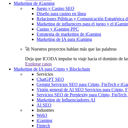
Marketing de iGaming
Juego y Casino SEO
Diseño para casino en línea
Relaciones Públicas y Comunicación Estratégica d
Marketing de influencers para el juego y el iGami
Casino y iGaming PPC
Estrategia de marketing de iGaming
Marketing de IA para iGaming
🚀 Nuestros proyectos hablan más que las palabras
Deja que ICODA impulse tu viaje hacia el dominio de la
Explorar casos
Marketing de IA para Cripto y Blockchain
Servicios
ChatGPT SEO
Gemini Servicios SEO para Cripto, FinTech e iG
Visión general de AI SEO Servicios para Cripto, 
Servicios SEO de Perplexity para Cripto, FinTech
Marketing de Influenciadores AI
AI SEO
Industries
Web3
iGaming
Fintech