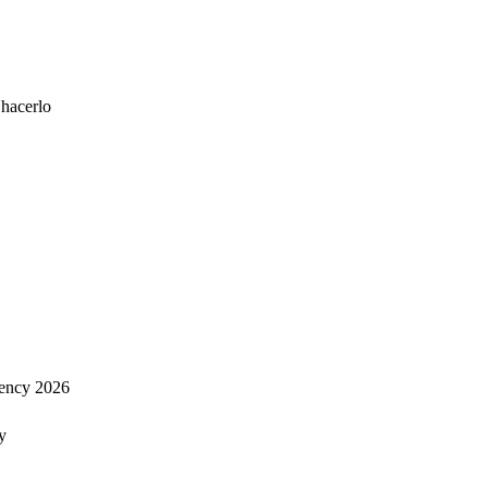
 hacerlo
ency 2026
y