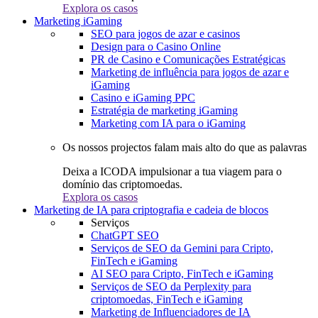
Explora os casos
Marketing iGaming
SEO para jogos de azar e casinos
Design para o Casino Online
PR de Casino e Comunicações Estratégicas
Marketing de influência para jogos de azar e
iGaming
Casino e iGaming PPC
Estratégia de marketing iGaming
Marketing com IA para o iGaming
Os nossos projectos falam mais alto do que as palavras
Deixa a ICODA impulsionar a tua viagem para o
domínio das criptomoedas.
Explora os casos
Marketing de IA para criptografia e cadeia de blocos
Serviços
ChatGPT SEO
Serviços de SEO da Gemini para Cripto,
FinTech e iGaming
AI SEO para Cripto, FinTech e iGaming
Serviços de SEO da Perplexity para
criptomoedas, FinTech e iGaming
Marketing de Influenciadores de IA