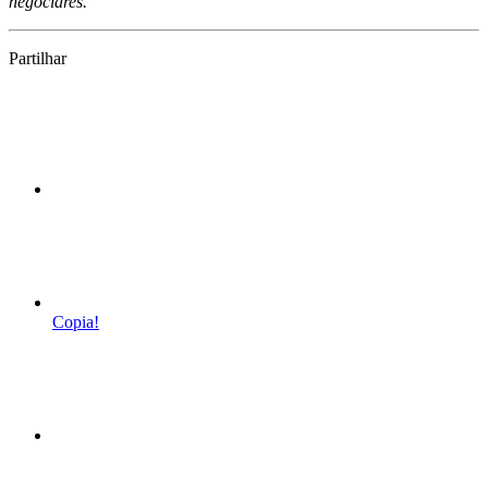
negociares.
Partilhar
Copia!