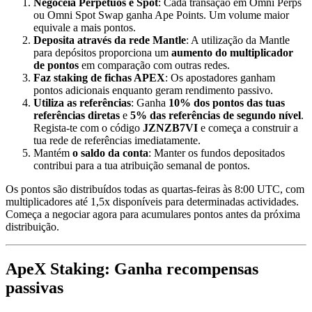
Negoceia Perpétuos e Spot
: Cada transação em Omni Perps
ou Omni Spot Swap ganha Ape Points. Um volume maior
equivale a mais pontos.
Deposita através da rede Mantle
: A utilização da Mantle
para depósitos proporciona um
aumento do multiplicador
de pontos
em comparação com outras redes.
Faz staking de fichas APEX
: Os apostadores ganham
pontos adicionais enquanto geram rendimento passivo.
Utiliza as referências
: Ganha
10% dos pontos das tuas
referências diretas
e
5% das referências de segundo nível
.
Regista-te com o código
JZNZB7VI
e começa a construir a
tua rede de referências imediatamente.
Mantém
o saldo da conta
: Manter os fundos depositados
contribui para a tua atribuição semanal de pontos.
Os pontos são distribuídos todas as quartas-feiras às 8:00 UTC, com
multiplicadores até 1,5x disponíveis para determinadas actividades.
Começa a negociar agora para acumulares pontos antes da próxima
distribuição.
ApeX Staking: Ganha recompensas
passivas