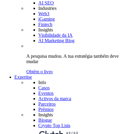
AI SEO
Industries
Web3
iGaming
Fintech
Insights
Visibilidade da IA
AI Marketing Blog
A pesquisa mudou.
A tua estratégia
também deve
mudar
Obtém o livro
Expertise
Info
Casos
Eventos
Activos da marca
Parceiros
Prémios
Insights
Blogue
Crypto Top Lists