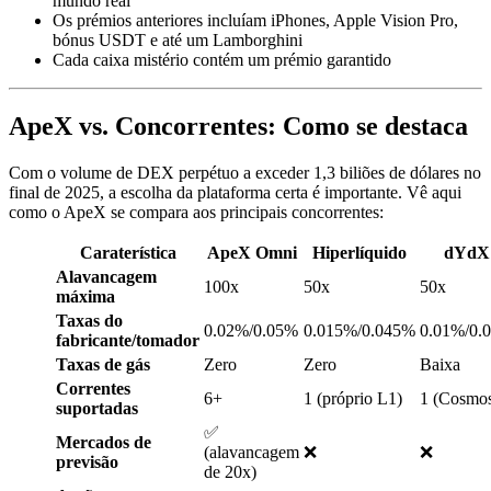
mundo real
Os prémios anteriores incluíam iPhones, Apple Vision Pro,
bónus USDT e até um Lamborghini
Cada caixa mistério contém um prémio garantido
ApeX vs. Concorrentes: Como se destaca
Com o volume de DEX perpétuo a exceder 1,3 biliões de dólares no
final de 2025, a escolha da plataforma certa é importante. Vê aqui
como o ApeX se compara aos principais concorrentes:
Caraterística
ApeX Omni
Hiperlíquido
dYdX
Alavancagem
100x
50x
50x
máxima
Taxas do
0.02%/0.05%
0.015%/0.045%
0.01%/0.
fabricante/tomador
Taxas de gás
Zero
Zero
Baixa
Correntes
6+
1 (próprio L1)
1 (Cosmo
suportadas
✅
Mercados de
(alavancagem
❌
❌
previsão
de 20x)