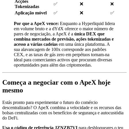
Acções
✅
❌
❌
Tokenizadas
Aplicação móvel
✅
❌
✅
Por que a ApeX vence:
Enquanto a Hyperliquid lidera
em volume bruto e a dYdX oferece o maior número de
pares de negociação, a ApeX é a
única DEX que
combina mercados de previsão, ações tokenizadas e
acesso a várias cadeias
em uma única plataforma. A
sua alavancagem de 100x corresponde aos padrões
CEX, e as taxas de gás zero em perpétuos tornam-na
ideal para comerciantes activos que procuram diversas
oportunidades para além das criptomoedas.
Começa a negociar com o ApeX hoje
mesmo
Estás pronto para experimentar o futuro do comércio
descentralizado? O ApeX combina a velocidade e os recursos das
bolsas centralizadas com os benefícios de segurança e autocustódia
do DeFi.
Usa o código de referência JZNZB7VI
para desbloqueares o teu