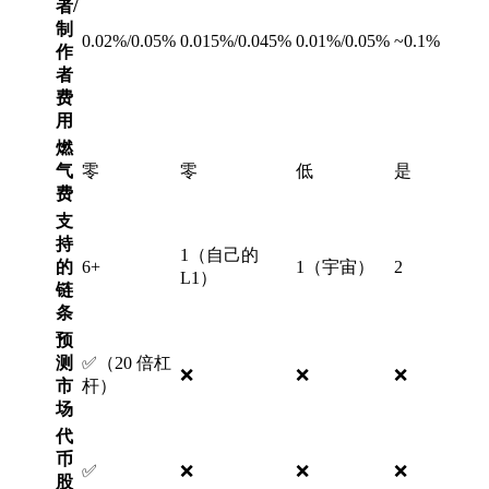
者/
制
0.02%/0.05%
0.015%/0.045%
0.01%/0.05%
~0.1%
作
者
费
用
燃
气
零
零
低
是
费
支
持
1（自己的
的
6+
1（宇宙）
2
L1）
链
条
预
测
✅（20 倍杠
❌
❌
❌
市
杆）
场
代
币
✅
❌
❌
❌
股