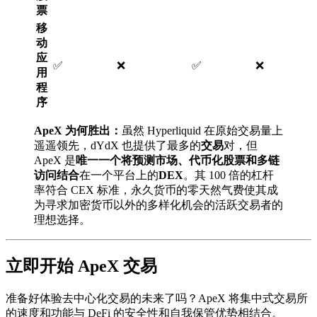
票
移
动
应
✅
❌
✅
❌
用
程
序
ApeX 为何胜出：
虽然 Hyperliquid 在原始交易量上
遥遥领先，dYdX 也提供了最多的
交易
对，但
ApeX 是
唯一一个将预测市场、代币化股票和多链
访问结合
在一个平台上的
DEX
。其 100 倍的杠杆
率符合 CEX 标准，永久货币的零天然气费使其成
为寻求加密货币以外的多样化机会的活跃交易者的
理想选择。
立即开始 ApeX 交易
准备好体验去中心化交易的未来了吗？ApeX 将集中式交易所
的速度和功能与 DeFi 的安全性和自我保管优势相结合。