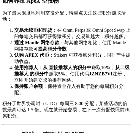
如何养殖 ApeX 空投物
为了最大限度地利用空投分配，请重点关注这些积分赚取活
动：
交易永续币和现货
：在 Omni Perps 或 Omni Spot Swap 上
的每笔交易都可获得猿积分。交易量越大，积分越多。
通过 Mantle 网络存款
：与其他网络相比，使用 Mantle
网络存款可
提高积分倍数
。
认购 APEX 代币
：Stakers 可获得额外积分，同时产生被
动收益。
使用推荐人
：
从
直接推荐人的积分中
赚取
10%
，
从二级
推荐人
的积分中
赚取
5%
。使用代码
JZNZB7VI
注册，
立即开始建立您的推荐网络。
保持账户余额
：保持资金存入有助于您的每周积分分
配。
积分于世界协调时（UTC）每周三 8:00 分配，某些活动的倍
数最高可达 1.5 倍。现在就开始交易，在下一次分配快照前积
累积分。