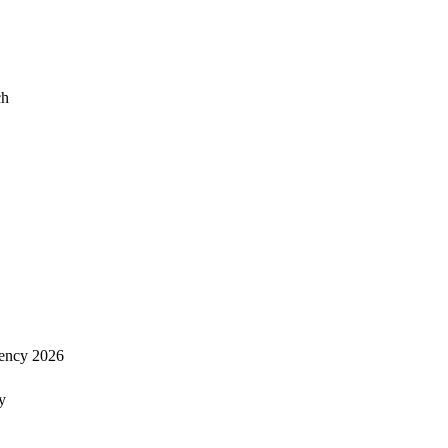
ch
ency 2026
y