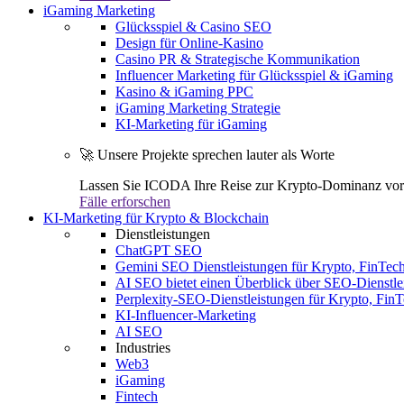
iGaming Marketing
Glücksspiel & Casino SEO
Design für Online-Kasino
Casino PR & Strategische Kommunikation
Influencer Marketing für Glücksspiel & iGaming
Kasino & iGaming PPC
iGaming Marketing Strategie
KI-Marketing für iGaming
🚀 Unsere Projekte sprechen lauter als Worte
Lassen Sie ICODA Ihre Reise zur Krypto-Dominanz vora
Fälle erforschen
KI-Marketing für Krypto & Blockchain
Dienstleistungen
ChatGPT SEO
Gemini SEO Dienstleistungen für Krypto, FinTe
AI SEO bietet einen Überblick über SEO-Dienstle
Perplexity-SEO-Dienstleistungen für Krypto, Fi
KI-Influencer-Marketing
AI SEO
Industries
Web3
iGaming
Fintech