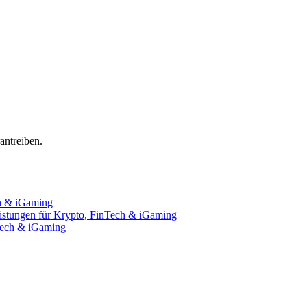
ntreiben.
ch & iGaming
istungen für Krypto, FinTech & iGaming
nTech & iGaming