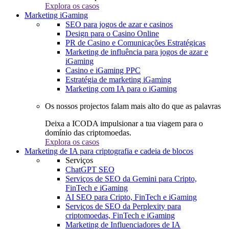
Explora os casos
Marketing iGaming
SEO para jogos de azar e casinos
Design para o Casino Online
PR de Casino e Comunicações Estratégicas
Marketing de influência para jogos de azar e
iGaming
Casino e iGaming PPC
Estratégia de marketing iGaming
Marketing com IA para o iGaming
Os nossos projectos falam mais alto do que as palavras
Deixa a ICODA impulsionar a tua viagem para o
domínio das criptomoedas.
Explora os casos
Marketing de IA para criptografia e cadeia de blocos
Serviços
ChatGPT SEO
Serviços de SEO da Gemini para Cripto,
FinTech e iGaming
AI SEO para Cripto, FinTech e iGaming
Serviços de SEO da Perplexity para
criptomoedas, FinTech e iGaming
Marketing de Influenciadores de IA