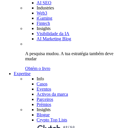
AI SEO
Industries
Web3
iGaming
Fintech
Insights
Visibilidade da IA
AI Marketing Blog
A pesquisa mudou.
A tua estratégia
também deve
mudar
Obtém o livro
Expertise
Info
Casos
Eventos
Activos da marca
Parceiros
Prémios
Insights
Blogue
Crypto Top Lists