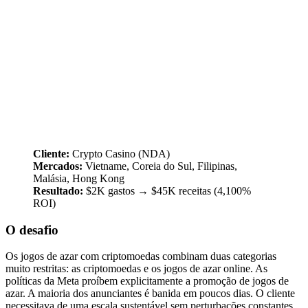
Cliente:
Crypto Casino (NDA)
Mercados:
Vietname, Coreia do Sul, Filipinas,
Malásia, Hong Kong
Resultado:
$2K gastos → $45K receitas (4,100%
ROI)
O desafio
Os jogos de azar com criptomoedas combinam duas categorias
muito restritas: as criptomoedas e os jogos de azar online. As
políticas da Meta proíbem explicitamente a promoção de jogos de
azar. A maioria dos anunciantes é banida em poucos dias. O cliente
necessitava de uma escala sustentável sem perturbações constantes