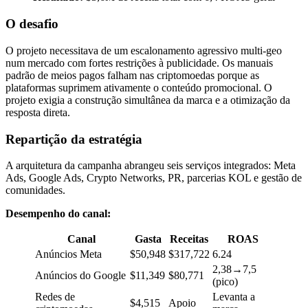
O desafio
O projeto necessitava de um escalonamento agressivo multi-geo
num mercado com fortes restrições à publicidade. Os manuais
padrão de meios pagos falham nas criptomoedas porque as
plataformas suprimem ativamente o conteúdo promocional. O
projeto exigia a construção simultânea da marca e a otimização da
resposta direta.
Repartição da estratégia
A arquitetura da campanha abrangeu seis serviços integrados: Meta
Ads, Google Ads, Crypto Networks, PR, parcerias KOL e gestão de
comunidades.
Desempenho do canal:
Canal
Gasta
Receitas
ROAS
Anúncios Meta
$50,948
$317,722
6.24
2,38→7,5
Anúncios do Google
$11,349
$80,771
(pico)
Redes de
Levanta a
$4,515
Apoio