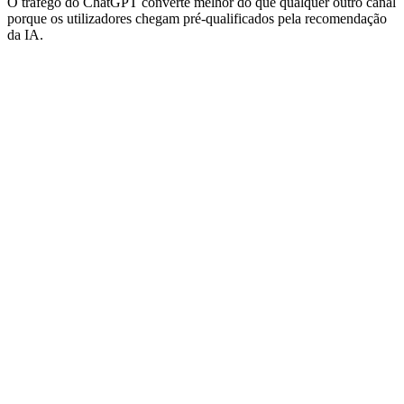
O tráfego do ChatGPT converte melhor do que qualquer outro canal
porque os utilizadores chegam pré-qualificados pela recomendação
da IA.