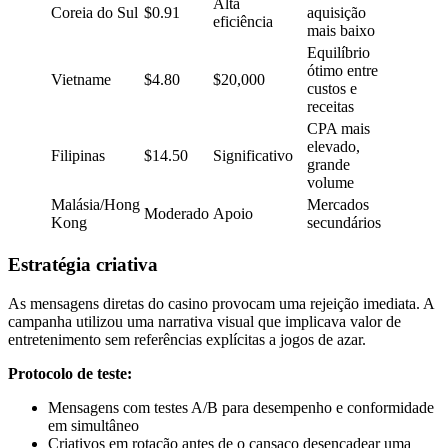
Alta
Coreia do Sul
$0.91
aquisição
eficiência
mais baixo
Equilíbrio
ótimo entre
Vietname
$4.80
$20,000
custos e
receitas
CPA mais
elevado,
Filipinas
$14.50
Significativo
grande
volume
Malásia/Hong
Mercados
Moderado
Apoio
Kong
secundários
Estratégia criativa
As mensagens diretas do casino provocam uma rejeição imediata. A
campanha utilizou uma narrativa visual que implicava valor de
entretenimento sem referências explícitas a jogos de azar.
Protocolo de teste:
Mensagens com testes A/B para desempenho e conformidade
em simultâneo
Criativos em rotação antes de o cansaço desencadear uma