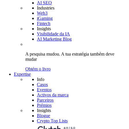
AI SEO
Industries
Web3
iGaming
Fintech
Insights
Visibilidade da IA
AI Marketing Blog
A pesquisa mudou.
A tua estratégia
também deve
mudar
Obtém o livro
Expertise
Info
Casos
Eventos
Activos da marca
Parceiros
Prémios
Insights
Blogue
Crypto Top Lists