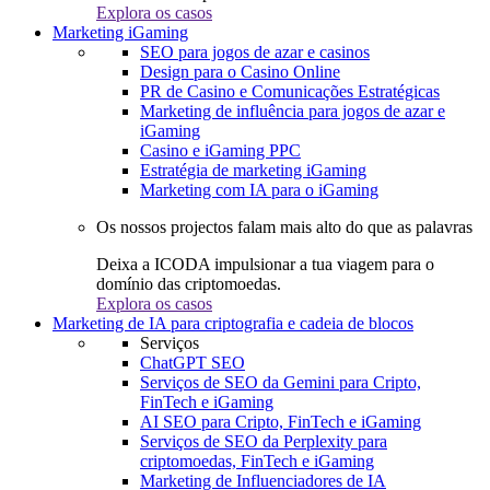
Explora os casos
Marketing iGaming
SEO para jogos de azar e casinos
Design para o Casino Online
PR de Casino e Comunicações Estratégicas
Marketing de influência para jogos de azar e
iGaming
Casino e iGaming PPC
Estratégia de marketing iGaming
Marketing com IA para o iGaming
Os nossos projectos falam mais alto do que as palavras
Deixa a ICODA impulsionar a tua viagem para o
domínio das criptomoedas.
Explora os casos
Marketing de IA para criptografia e cadeia de blocos
Serviços
ChatGPT SEO
Serviços de SEO da Gemini para Cripto,
FinTech e iGaming
AI SEO para Cripto, FinTech e iGaming
Serviços de SEO da Perplexity para
criptomoedas, FinTech e iGaming
Marketing de Influenciadores de IA