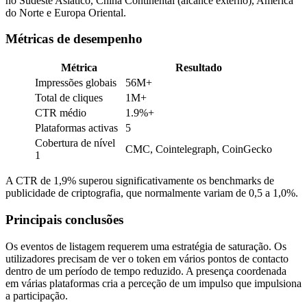
no Sudeste Asiático, China Continental (alcance externo), América
do Norte e Europa Oriental.
Métricas de desempenho
Métrica
Resultado
Impressões globais
56M+
Total de cliques
1M+
CTR médio
1.9%+
Plataformas activas
5
Cobertura de nível
CMC, Cointelegraph, CoinGecko
1
A CTR de 1,9% superou significativamente os benchmarks de
publicidade de criptografia, que normalmente variam de 0,5 a 1,0%.
Principais conclusões
Os eventos de listagem requerem uma estratégia de saturação. Os
utilizadores precisam de ver o token em vários pontos de contacto
dentro de um período de tempo reduzido. A presença coordenada
em várias plataformas cria a perceção de um impulso que impulsiona
a participação.