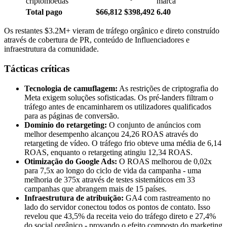
criptomoedas
marca
Total pago
$66,812
$398,492
6.40
Os restantes $3.2M+ vieram de tráfego orgânico e direto construído
através de cobertura de PR, conteúdo de Influenciadores e
infraestrutura da comunidade.
Tácticas críticas
Tecnologia de camuflagem:
As restrições de criptografia do
Meta exigem soluções sofisticadas. Os pré-landers filtram o
tráfego antes de encaminharem os utilizadores qualificados
para as páginas de conversão.
Domínio do retargeting:
O conjunto de anúncios com
melhor desempenho alcançou 24,26 ROAS através do
retargeting de vídeo. O tráfego frio obteve uma média de 6,14
ROAS, enquanto o retargeting atingiu 12,34 ROAS.
Otimização do Google Ads:
O ROAS melhorou de 0,02x
para 7,5x ao longo do ciclo de vida da campanha - uma
melhoria de 375x através de testes sistemáticos em 33
campanhas que abrangem mais de 15 países.
Infraestrutura de atribuição:
GA4 com rastreamento no
lado do servidor conectou todos os pontos de contato. Isso
revelou que 43,5% da receita veio do tráfego direto e 27,4%
do social orgânico - provando o efeito composto do marketing