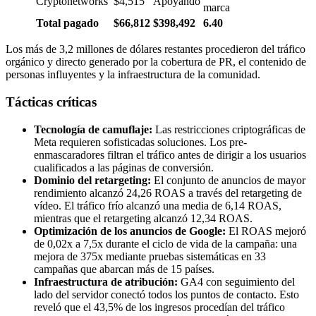
Cryptonetworks
$4,515
Apoyando
marca
Total pagado
$66,812
$398,492
6.40
Los más de 3,2 millones de dólares restantes procedieron del tráfico
orgánico y directo generado por la cobertura de PR, el contenido de
personas influyentes y la infraestructura de la comunidad.
Tácticas críticas
Tecnología de camuflaje:
Las restricciones criptográficas de
Meta requieren sofisticadas soluciones. Los pre-
enmascaradores filtran el tráfico antes de dirigir a los usuarios
cualificados a las páginas de conversión.
Dominio del retargeting:
El conjunto de anuncios de mayor
rendimiento alcanzó 24,26 ROAS a través del retargeting de
vídeo. El tráfico frío alcanzó una media de 6,14 ROAS,
mientras que el retargeting alcanzó 12,34 ROAS.
Optimización de los anuncios de Google:
El ROAS mejoró
de 0,02x a 7,5x durante el ciclo de vida de la campaña: una
mejora de 375x mediante pruebas sistemáticas en 33
campañas que abarcan más de 15 países.
Infraestructura de atribución:
GA4 con seguimiento del
lado del servidor conectó todos los puntos de contacto. Esto
reveló que el 43,5% de los ingresos procedían del tráfico