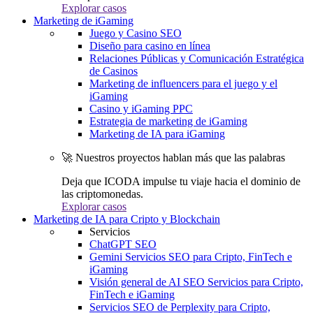
Explorar casos
Marketing de iGaming
Juego y Casino SEO
Diseño para casino en línea
Relaciones Públicas y Comunicación Estratégica
de Casinos
Marketing de influencers para el juego y el
iGaming
Casino y iGaming PPC
Estrategia de marketing de iGaming
Marketing de IA para iGaming
🚀 Nuestros proyectos hablan más que las palabras
Deja que ICODA impulse tu viaje hacia el dominio de
las criptomonedas.
Explorar casos
Marketing de IA para Cripto y Blockchain
Servicios
ChatGPT SEO
Gemini Servicios SEO para Cripto, FinTech e
iGaming
Visión general de AI SEO Servicios para Cripto,
FinTech e iGaming
Servicios SEO de Perplexity para Cripto,