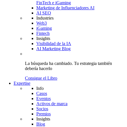
FinTech e iGaming
Marketing de Influenciadores AI
AI SEO
Industries
Web3
iGaming
Fintech
Insights
Visibilidad de la IA
AI Marketing Blog
La búsqueda ha cambiado.
Tu estrategia
también
debería hacerlo
Consigue el Libro
Expertise
Info
Casos
Eventos
Activos de marca
Socios
Premios
Insights
Blog