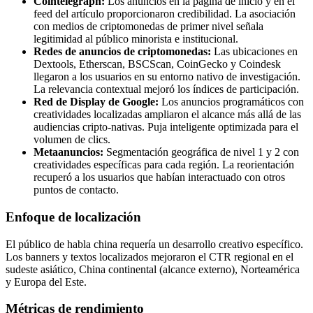
Cointelegraph:
Los anuncios en la página de inicio y en el
feed del artículo proporcionaron credibilidad. La asociación
con medios de criptomonedas de primer nivel señala
legitimidad al público minorista e institucional.
Redes de anuncios de criptomonedas:
Las ubicaciones en
Dextools, Etherscan, BSCScan, CoinGecko y Coindesk
llegaron a los usuarios en su entorno nativo de investigación.
La relevancia contextual mejoró los índices de participación.
Red de Display de Google:
Los anuncios programáticos con
creatividades localizadas ampliaron el alcance más allá de las
audiencias cripto-nativas. Puja inteligente optimizada para el
volumen de clics.
Metaanuncios:
Segmentación geográfica de nivel 1 y 2 con
creatividades específicas para cada región. La reorientación
recuperó a los usuarios que habían interactuado con otros
puntos de contacto.
Enfoque de localización
El público de habla china requería un desarrollo creativo específico.
Los banners y textos localizados mejoraron el CTR regional en el
sudeste asiático, China continental (alcance externo), Norteamérica
y Europa del Este.
Métricas de rendimiento