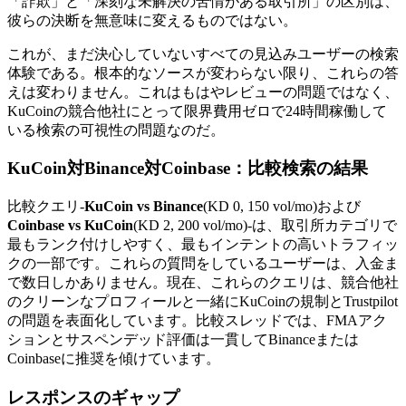
「詐欺」と「深刻な未解決の苦情がある取引所」の区別は、
彼らの決断を無意味に変えるものではない。
これが、まだ決心していないすべての見込みユーザーの検索
体験である。根本的なソースが変わらない限り、これらの答
えは変わりません。これはもはやレビューの問題ではなく、
KuCoinの競合他社にとって限界費用ゼロで24時間稼働して
いる検索の可視性の問題なのだ。
KuCoin対Binance対Coinbase：比較検索の結果
比較クエリ-
KuCoin vs Binance
(KD 0, 150 vol/mo)および
Coinbase vs KuCoin
(KD 2, 200 vol/mo)-は、取引所カテゴリで
最もランク付けしやすく、最もインテントの高いトラフィッ
クの一部です。これらの質問をしているユーザーは、入金ま
で数日しかありません。現在、これらのクエリは、競合他社
のクリーンなプロフィールと一緒にKuCoinの規制とTrustpilot
の問題を表面化しています。比較スレッドでは、FMAアク
ションとサスペンデッド評価は一貫してBinanceまたは
Coinbaseに推奨を傾けています。
レスポンスのギャップ