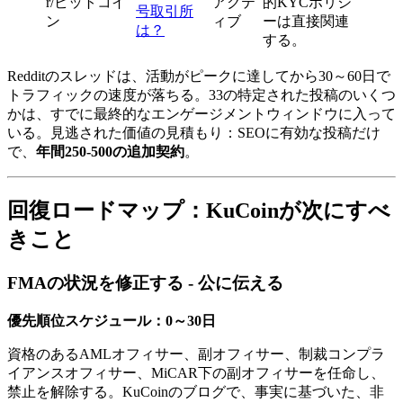
r/ビットコイ
アクテ
的KYCポリシ
号取引所
ン
ィブ
ーは直接関連
は？
する。
Redditのスレッドは、活動がピークに達してから30～60日で
トラフィックの速度が落ちる。33の特定された投稿のいくつ
かは、すでに最終的なエンゲージメントウィンドウに入って
いる。見逃された価値の見積もり：SEOに有効な投稿だけ
で、
年間250-500の追加契約
。
回復ロードマップ：KuCoinが次にすべ
きこと
FMAの状況を修正する - 公に伝える
優先順位スケジュール：0～30日
資格のあるAMLオフィサー、副オフィサー、制裁コンプラ
イアンスオフィサー、MiCAR下の副オフィサーを任命し、
禁止を解除する。KuCoinのブログで、事実に基づいた、非