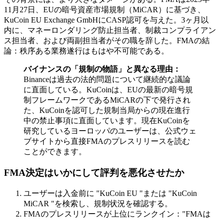
11月27日、EUの暗号資産市場規制（MiCAR）に基づき、
KuCoin EU Exchange GmbHにCASP認可を与えた。3ヶ月以
内に、マネーロンダリング防止担当者、制裁コンプライアン
ス担当者、および両副担当者がその職を辞した。FMAの結
論：秩序ある業務遂行はもはや不可能である。
バイナンスの「規制の物語」と異なる理由：
Binanceは過去の法的問題について継続的な議論
に直面している。KuCoinは、EUの最新の暗号規
制フレームワークであるMiCARの下で発行され
た、KuCoinを認可した規制当局からの現在進行
中の禁止事項に直面しています。現在KuCoinを
研究しているヨーロッパのユーザーは、公式ウェ
ブサイトから直接FMAのプレスリリースを読む
ことができます。
FMA決定はいかにして評判を悪化させたか
ユーザーは入金前に "KuCoin EU "または "KuCoin
MiCAR "を検索し、規制状況を確認する。
FMAのプレスリリースが上位にランクイン："FMAは