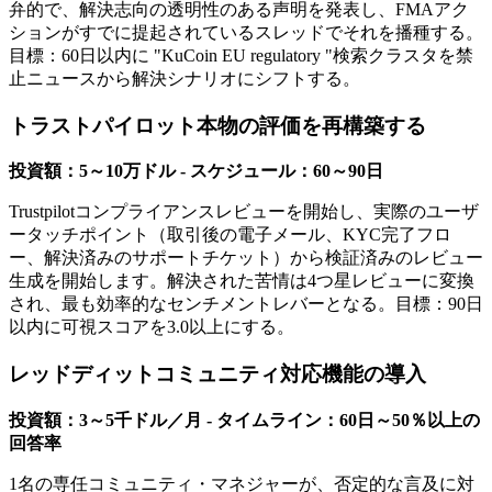
弁的で、解決志向の透明性のある声明を発表し、FMAアク
ションがすでに提起されているスレッドでそれを播種する。
目標：60日以内に "KuCoin EU regulatory "検索クラスタを禁
止ニュースから解決シナリオにシフトする。
トラストパイロット本物の評価を再構築する
投資額：5～10万ドル - スケジュール：60～90日
Trustpilotコンプライアンスレビューを開始し、実際のユーザ
ータッチポイント（取引後の電子メール、KYC完了フロ
ー、解決済みのサポートチケット）から検証済みのレビュー
生成を開始します。解決された苦情は4つ星レビューに変換
され、最も効率的なセンチメントレバーとなる。目標：90日
以内に可視スコアを3.0以上にする。
レッドディットコミュニティ対応機能の導入
投資額：3～5千ドル／月 - タイムライン：60日～50％以上の
回答率
1名の専任コミュニティ・マネジャーが、否定的な言及に対