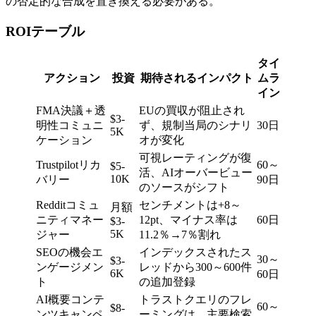
の否定的な合成を置き換える必要がある。
ROIテーブル
タイ
アクション
投資
期待されるインパクト
ムラ
イン
FMA決議＋透
EUの買収が阻止され
$3-
明性コミュニ
ず、規制当局のシナリ
30日
5K
ケーション
オが変化
可視レーティングが復
Trustpilotリカ
60～
$5-
活、AIオーバービュー
10K
バリー
90日
のソースがシフト
Redditコミュ
センチメントは+8～
月額
ニティマネー
12pt、マイナス率は
60日
$3-
5K
ジャー
11.2％→7％割れ
SEOの機会エ
インデックスされたス
30～
$3-
ンゲージメン
レッドから300～600件
6K
60日
ト
の追加登録
AI概要コンテ
トラストクエリのフレ
60～
$8-
ンツキャンペ
ーミングは、主要検索