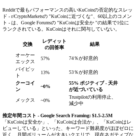
Redditで最もパフォーマンスの高いKuCoinの否定的なスレッ
ド - r/CryptoMarketsの "KuCoinに近づくな"、60以上のコメン
ト - は、Google Forumsの "KuCoinは安全か "の結果で1位に
ランクされている。KuCoinはそれに関与していない。
レディット
交換
結果
の回答率
オーケー
74％が好意的
57%
エックス
バイビッ
53％が好意的
13%
ト
クーコイ
55% ポジティブ - 天井
~0%
ン
が近づいている
Trustpilotの利用停止、
メックス
~0%
減少中
推定年間コスト - Google Search Framing: $1.5-2.5M
「KuCoinは安全か」、「KuCoinは合法か」、「KuCoinはレ
ビューしている」といった、キーワード難易度がほぼゼロに
近く、月間ボリュームが大きいクエリで、現在ネガティブな