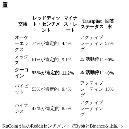
置
レッドディッ
マイナ
回答
Trustpilot
交換
ト・センチメ
ス・レ
ステータス
率
ント
ート
オーケ
アクティブ
ーエッ
74%が肯定的
4.4%
レーティン
57%
クス
グ
メック
⚠️ 活動停止
61%が肯定的
9.1%
~0%
ス
クーコ
⚠️ 活動停止
55%が肯定的
11.2%
~0%
イン
アクティブ
バイビ
53%が肯定的
9.4%
レーティン
13%
ット
グ
アクティブ
バイナ
47％が肯定的
8.2%
レーティン
—
ンス
グ
KuCoinは生のRedditセンチメントでBybitとBinanceを上回っ