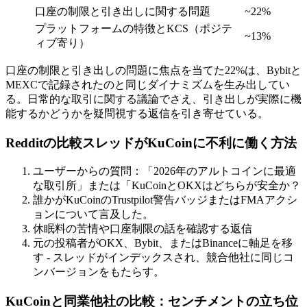
口座の制限と引き出しに関する問題
~22%
プラットフォームの特徴とKCS（ポジテ
~13%
ィブ寄り）
口座の制限と引き出しの問題に焦点を当てた22%は、Bybitと
MEXCで記録されたのと同じダイナミズムを生み出してい
る。日常的な取引に関する議論でさえ、引き出しが実際に機
能するかどうかを疑問視する返信を引き寄せている。
Redditの比較スレッドがKuCoinに不利に働く方法
ユーザーからの質問：「2026年のアルトコインに最適
な取引所」または「KuCoinとOKXはどちらが安全か？
誰かがKuCoinのTrustpilot警告バッジまたはFMAアクシ
ョンについて言及した。
休眠料の苦情や口座制限の話を確認する返信
元の投稿者がOKX、Bybit、またはBinanceに軸足を移
す - スレッドがインデックスされ、競合他社に同じコ
ンバージョンをもたらす。
KuCoinと同業他社の比較：センチメントの立ち位