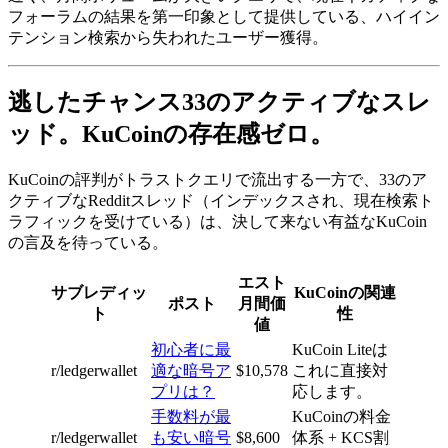
フォーラムの結果を第一印象として提供している、ハイイン
テンション検索から失われたユーザー獲得。
逃したチャンス33のアクティブなスレ
ッド。KuCoinの存在感ゼロ。
KuCoinの評判がトラストクエリで流出する一方で、33のア
クティブなRedditスレッド（インデックスされ、現在検索ト
ラフィックを受けている）は、決して来ない有益なKuCoin
の言及を待っている。
エスト
サブレディッ
KuCoinの関連
ポスト
月間価
ト
性
値
初心者に最
KuCoin Liteは
r/ledgerwallet
適な暗号ア
$10,578
これに直接対
プリは？
応します。
手数料が最
KuCoinの料金
r/ledgerwallet
も安い暗号
$8,600
体系 + KCS割