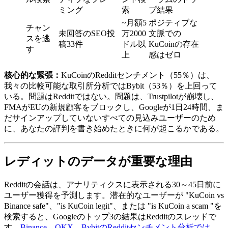
ミング
索
プ結果
~月額5
ポジティブな
チャン
未回答のSEO投
万2000
文脈での
スを逃
稿33件
ドル以
KuCoinの存在
す
上
感はゼロ
核心的な緊張：
KuCoinのRedditセンチメント（55％）は、
我々の比較可能な取引所分析ではBybit（53％）を上回って
いる。問題はRedditではない。問題は、Trustpilotが崩壊し、
FMAがEUの新規顧客をブロックし、Googleが1日24時間、ま
だサインアップしていないすべての見込みユーザーのため
に、あなたの評判を書き始めたときに何が起こるかである。
レディットのデータが重要な理由
Redditの会話は、アナリティクスに表示される30～45日前に
ユーザー獲得を予測します。潜在的なユーザーが "KuCoin vs
Binance safe"、"is KuCoin legit"、または "is KuCoin a scam "を
検索すると、Googleのトップ3の結果はRedditのスレッドで
す。
Binance、OKX、BybitのRedditセンチメント分析では
、