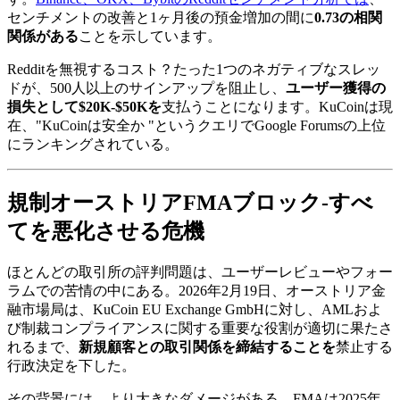
センチメントの改善と1ヶ月後の預金増加の間に
0.73の相関
関係がある
ことを示しています。
Redditを無視するコスト？たった1つのネガティブなスレッ
ドが、500人以上のサインアップを阻止し、
ユーザー獲得の
損失として$20K-$50Kを
支払うことになります。KuCoinは現
在、"KuCoinは安全か "というクエリでGoogle Forumsの上位
にランキングされている。
規制オーストリアFMAブロック-すべ
てを悪化させる危機
ほとんどの取引所の評判問題は、ユーザーレビューやフォー
ラムでの苦情の中にある。2026年2月19日、オーストリア金
融市場局は、KuCoin EU Exchange GmbHに対し、AMLおよ
び制裁コンプライアンスに関する重要な役割が適切に果たさ
れるまで、
新規顧客との取引関係を締結することを
禁止する
行政決定を下した。
その背景には、より大きなダメージがある。FMAは2025年