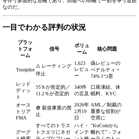
を伴う多面的な危機であり、回復への明確で一刻を争う道筋
なのだ。
一目でわかる評判の状況
プラッ
ボリュ
トフォ
信号
核心問題
ーム
ーム
1,623
偽レビューの
⚠️ レーティング
レビュ
Trustpilot
ペナルティ +
停止
ー
74% 1つ星
レッド
55％が肯定的／
340件
口座凍結、休
ディッ
11.2％が否定的
の言及
眠料、KYC
ト
2026年
AML／制裁の
オース
🚫 新規事業の禁
2月19
重要な役割が
トリア
止
FMA
日
空席に
すべてのトラス
ハイ・
"KuCoinから
グーグ
トクエリにネガ
インテ
離れて" - フォ
ル検索
ティブなフレー
ント検
ーラムのトッ