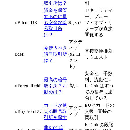
取引所は？
引
資金を保管
セキュリティ
するのに最
ー、プルー
r/BitcoinUK
も安全な暗
$1,357
フ・オブ・リ
号取引所
ザーブが直接
は？
関係する
アクテ
今使うべき
ィブ
直接交換推薦
r/defi
暗号取引所
(92 コ
リクエスト
は？
メン
ト)
安全性、手数
最高の暗号
料、流動性 -
r/Forex_Reddit
取引所？お
高い
KuCoinはすべ
勧めは？
ての基準に適
合している
カードが使
EUとカードの
アクテ
r/BuyFromEU
える暗号取
交換 - 直接の
ィブ
引所を探す
商取引
KuCoinの段階
非KYC暗