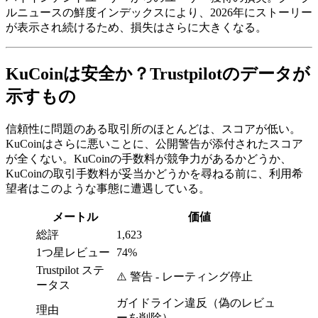
ルニュースの鮮度インデックスにより、2026年にストーリー
が表示され続けるため、損失はさらに大きくなる。
KuCoinは安全か？Trustpilotのデータが
示すもの
信頼性に問題のある取引所のほとんどは、スコアが低い。
KuCoinはさらに悪いことに、公開警告が添付されたスコア
が全くない。KuCoinの手数料が競争力があるかどうか、
KuCoinの取引手数料が妥当かどうかを尋ねる前に、利用希
望者はこのような事態に遭遇している。
メートル
価値
総評
1,623
1つ星レビュー
74%
Trustpilot ステ
⚠️ 警告 - レーティング停止
ータス
ガイドライン違反（偽のレビュ
理由
ーを削除）