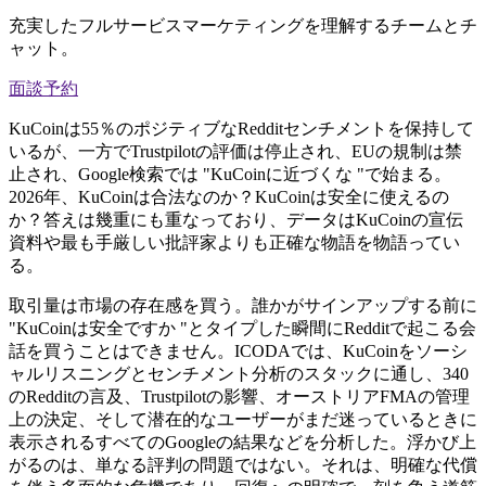
充実したフルサービスマーケティングを理解するチームとチ
ャット。
面談予約
KuCoinは55％のポジティブなRedditセンチメントを保持して
いるが、一方でTrustpilotの評価は停止され、EUの規制は禁
止され、Google検索では "KuCoinに近づくな "で始まる。
2026年、KuCoinは合法なのか？KuCoinは安全に使えるの
か？答えは幾重にも重なっており、データはKuCoinの宣伝
資料や最も手厳しい批評家よりも正確な物語を物語ってい
る。
取引量は市場の存在感を買う。誰かがサインアップする前に
"KuCoinは安全ですか "とタイプした瞬間にRedditで起こる会
話を買うことはできません。ICODAでは、KuCoinをソーシ
ャルリスニングとセンチメント分析のスタックに通し、340
のRedditの言及、Trustpilotの影響、オーストリアFMAの管理
上の決定、そして潜在的なユーザーがまだ迷っているときに
表示されるすべてのGoogleの結果などを分析した。浮かび上
がるのは、単なる評判の問題ではない。それは、明確な代償