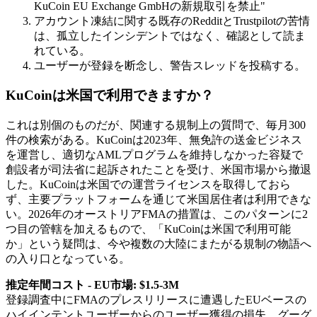
KuCoin EU Exchange GmbHの新規取引を禁止"
アカウント凍結に関する既存のRedditとTrustpilotの苦情
は、孤立したインシデントではなく、確認として読ま
れている。
ユーザーが登録を断念し、警告スレッドを投稿する。
KuCoinは米国で利用できますか？
これは別個のものだが、関連する規制上の質問で、毎月300
件の検索がある。KuCoinは2023年、無免許の送金ビジネス
を運営し、適切なAMLプログラムを維持しなかった容疑で
創設者が司法省に起訴されたことを受け、米国市場から撤退
した。KuCoinは米国での運営ライセンスを取得しておら
ず、主要プラットフォームを通じて米国居住者は利用できな
い。2026年のオーストリアFMAの措置は、このパターンに2
つ目の管轄を加えるもので、「KuCoinは米国で利用可能
か」という疑問は、今や複数の大陸にまたがる規制の物語へ
の入り口となっている。
推定年間コスト - EU市場: $1.5-3M
登録調査中にFMAのプレスリリースに遭遇したEUベースの
ハイインテントユーザーからのユーザー獲得の損失。グーグ