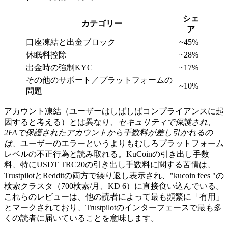
シェ
カテゴリー
ア
口座凍結と出金ブロック
~45%
休眠料控除
~28%
出金時の強制KYC
~17%
その他のサポート／プラットフォームの
~10%
問題
アカウント凍結（ユーザーはしばしばコンプライアンスに起
因すると考える）とは異なり、
セキュリティで保護され、
2FAで保護されたアカウントから手数料が差し引かれるの
は
、ユーザーのエラーというよりもむしろプラットフォーム
レベルの不正行為と読み取れる。KuCoinの引き出し手数
料、特にUSDT TRC20の引き出し手数料に関する苦情は、
TrustpilotとRedditの両方で繰り返し表示され、"kucoin fees "の
検索クラスタ（700検索/月、KD 6）に直接食い込んでいる。
これらのレビューは、他の読者によって最も頻繁に「有用」
とマークされており、Trustpilotのインターフェースで最も多
くの読者に届いていることを意味します。