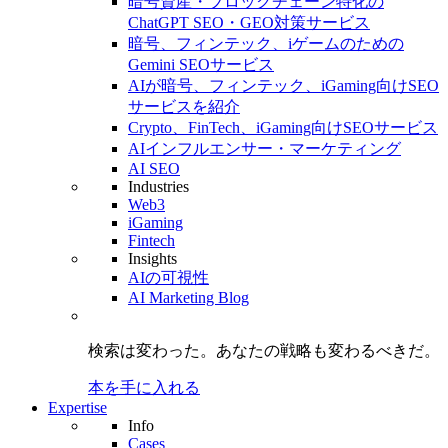
暗号資産・ブロックチェーン特化の
ChatGPT SEO・GEO対策サービス
暗号、フィンテック、iゲームのための
Gemini SEOサービス
AIが暗号、フィンテック、iGaming向けSEO
サービスを紹介
Crypto、FinTech、iGaming向けSEOサービス
AIインフルエンサー・マーケティング
AI SEO
Industries
Web3
iGaming
Fintech
Insights
AIの可視性
AI Marketing Blog
検索は変わった。
あなたの戦略も
変わるべきだ。
本を手に入れる
Expertise
Info
Cases