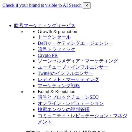
Check if your brand is visible to AI Search
✕
暗号マーケティングサービス
Growth & promotion
トークンセール
DeFiマーケティングエージェンシー
暗号トラフィック
Crypto PR
ソーシャルメディア・マーケティング
ユーチューブ・インフルエンサー
Twitterのインフルエンサー
レディット・マーケティング
マーケティング戦略
Brand & Reputation
暗号とブロックチェーンSEO
オンライン・レピュテーション
検索エンジンの評判管理
コミュニティ・レピュテーション・マネジ
メント