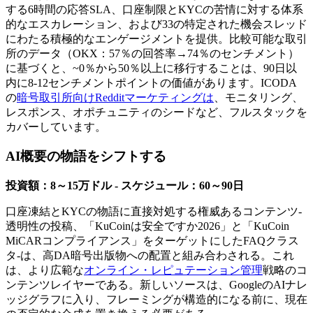
する6時間の応答SLA、口座制限とKYCの苦情に対する体系
的なエスカレーション、および33の特定された機会スレッド
にわたる積極的なエンゲージメントを提供。比較可能な取引
所のデータ（OKX：57％の回答率→74％のセンチメント）
に基づくと、~0％から50％以上に移行することは、90日以
内に8-12センチメントポイントの価値があります。ICODA
の
暗号取引所向けRedditマーケティングは
、モニタリング、
レスポンス、オポチュニティのシードなど、フルスタックを
カバーしています。
AI概要の物語をシフトする
投資額：8～15万ドル - スケジュール：60～90日
口座凍結とKYCの物語に直接対処する権威あるコンテンツ-
透明性の投稿、「KuCoinは安全ですか2026」と「KuCoin
MiCARコンプライアンス」をターゲットにしたFAQクラス
タ-は、高DA暗号出版物への配置と組み合わされる。これ
は、より広範な
オンライン・レピュテーション管理
戦略のコ
ンテンツレイヤーである。新しいソースは、GoogleのAIナレ
ッジグラフに入り、フレーミングが構造的になる前に、現在