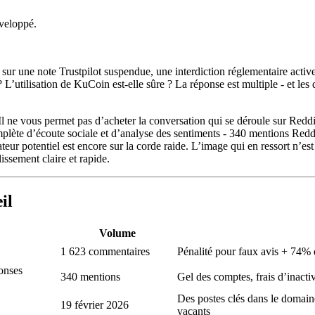
veloppé.
s sur une note Trustpilot suspendue, une interdiction réglementaire ac
L’utilisation de KuCoin est-elle sûre ? La réponse est multiple - et les 
Il ne vous permet pas d’acheter la conversation qui se déroule sur Red
ète d’écoute sociale et d’analyse des sentiments - 340 mentions Reddit
ateur potentiel est encore sur la corde raide. L’image qui en ressort n’es
lissement claire et rapide.
il
Volume
1 623 commentaires
Pénalité pour faux avis + 74% d
onses
340 mentions
Gel des comptes, frais d’inact
Des postes clés dans le domaine
19 février 2026
vacants