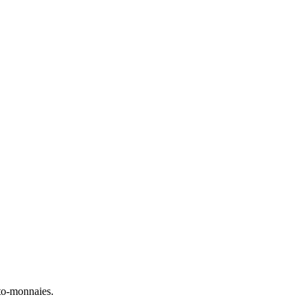
to-monnaies.