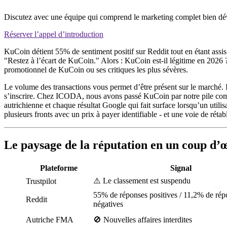
Discutez avec une équipe qui comprend le marketing complet bien dé
Réserver l’appel d’introduction
KuCoin détient 55% de sentiment positif sur Reddit tout en étant assi
"Restez à l’écart de KuCoin." Alors : KuCoin est-il légitime en 2026 ? 
promotionnel de KuCoin ou ses critiques les plus sévères.
Le volume des transactions vous permet d’être présent sur le marché. 
s’inscrire. Chez ICODA, nous avons passé KuCoin par notre pile compl
autrichienne et chaque résultat Google qui fait surface lorsqu’un utilis
plusieurs fronts avec un prix à payer identifiable - et une voie de rétab
Le paysage de la réputation en un coup d’œ
Plateforme
Signal
⚠️ Le classement est suspendu
Trustpilot
55% de réponses positives / 11,2% de rép
Reddit
négatives
Autriche FMA
🚫 Nouvelles affaires interdites