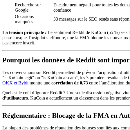
Recherche sur
Encadrement négatif pour toutes les dem
Google
confiance
Occasions
33 messages sur le SEO restés sans répon
manquées
La tension principale :
Le sentiment Reddit de KuCoin (55 %) se situ
passe lorsque Trustpilot s’effondre, que la FMA bloque les nouveaux c
pas encore inscrit.
Pourquoi les données de Reddit sont impor
Les conversations sur Reddit permettent de prévoir l’acquisition d’uti
"is KuCoin legit" ou "is KuCoin a scam", les 3 premiers résultats de Go
OKX et Bybit
montre une
corrélation de 0,73
entre l’amélioration du
Quel est le coût d’ignorer Reddit ? Une seule discussion négative vira
d’utilisateurs
. KuCoin a actuellement un classement dans les premiers 
Réglementaire : Blocage de la FMA en Autr
La plupart des problèmes de réputation des bourses sont liés aux commen