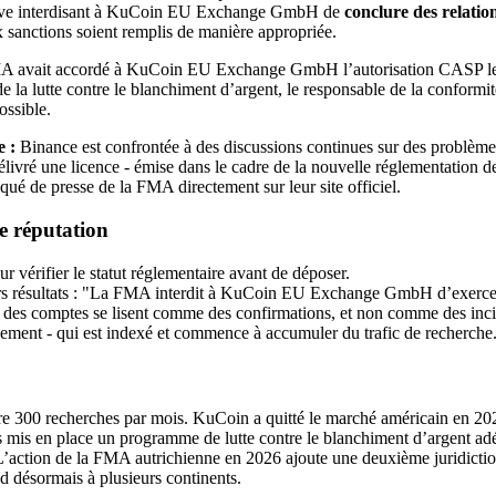
rative interdisant à KuCoin EU Exchange GmbH de
conclure des relatio
x sanctions soient remplis de manière appropriée.
FMA avait accordé à KuCoin EU Exchange GmbH l’autorisation CASP le 
 la lutte contre le blanchiment d’argent, le responsable de la conformité
ossible.
e :
Binance est confrontée à des discussions continues sur des problèmes
 a délivré une licence - émise dans le cadre de la nouvelle réglementatio
é de presse de la FMA directement sur leur site officiel.
e réputation
érifier le statut réglementaire avant de déposer.
s résultats : "La FMA interdit à KuCoin EU Exchange GmbH d’exercer 
el des comptes se lisent comme des confirmations, et non comme des inci
ssement - qui est indexé et commence à accumuler du trafic de recherche
ère 300 recherches par mois. KuCoin a quitté le marché américain en 2023
pas mis en place un programme de lutte contre le blanchiment d’argent ad
 L’action de la FMA autrichienne en 2026 ajoute une deuxième juridictio
nd désormais à plusieurs continents.