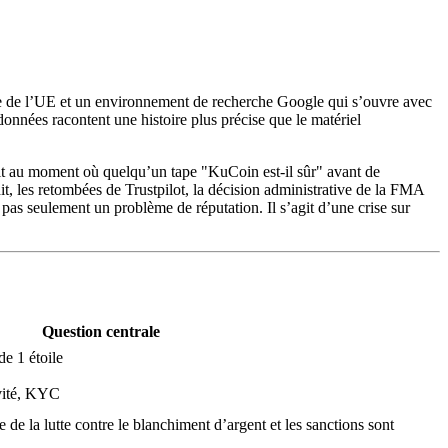
tive de l’UE et un environnement de recherche Google qui s’ouvre avec
données racontent une histoire plus précise que le matériel
dit au moment où quelqu’un tape "KuCoin est-il sûr" avant de
, les retombées de Trustpilot, la décision administrative de la FMA
t pas seulement un problème de réputation. Il s’agit d’une crise sur
Question centrale
e 1 étoile
ivité, KYC
 de la lutte contre le blanchiment d’argent et les sanctions sont