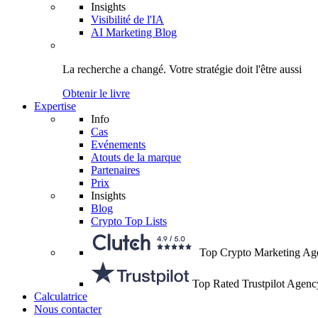
Insights
Visibilité de l'IA
AI Marketing Blog
La recherche a changé.
Votre stratégie
doit l'être aussi
Obtenir le livre
Expertise
Info
Cas
Evénements
Atouts de la marque
Partenaires
Prix
Insights
Blog
Crypto Top Lists
Top Crypto Marketing Ag
Top Rated Trustpilot Agenc
Calculatrice
Nous contacter