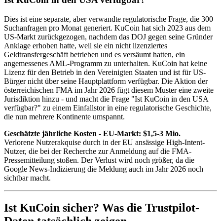
Dies ist eine separate, aber verwandte regulatorische Frage, die 300
Suchanfragen pro Monat generiert. KuCoin hat sich 2023 aus dem
US-Markt zurückgezogen, nachdem das DOJ gegen seine Gründer
Anklage erhoben hatte, weil sie ein nicht lizenziertes
Geldtransfergeschäft betrieben und es versäumt hatten, ein
angemessenes AML-Programm zu unterhalten. KuCoin hat keine
Lizenz für den Betrieb in den Vereinigten Staaten und ist für US-
Bürger nicht über seine Hauptplattform verfügbar. Die Aktion der
österreichischen FMA im Jahr 2026 fügt diesem Muster eine zweite
Jurisdiktion hinzu - und macht die Frage "Ist KuCoin in den USA
verfügbar?" zu einem Einfallstor in eine regulatorische Geschichte,
die nun mehrere Kontinente umspannt.
Geschätzte jährliche Kosten - EU-Markt: $1,5-3 Mio.
Verlorene Nutzerakquise durch in der EU ansässige High-Intent-
Nutzer, die bei der Recherche zur Anmeldung auf die FMA-
Pressemitteilung stoßen. Der Verlust wird noch größer, da die
Google News-Indizierung die Meldung auch im Jahr 2026 noch
sichtbar macht.
Ist KuCoin sicher? Was die Trustpilot-
Daten tatsächlich zeigen