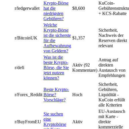
Krypto-Börse
KuCoin-
r/ledgerwallet
hat die
$8,600
Gebührenstruktu
niedrigsten
+ KCS-Rabatte
Gebühren?
Welche
Krypto-Börse
Sicherheit,
ist die sicherste
Nachweis der
r/BitcoinUK
$1,357
für die
Reserven direkt
Aufbewahrung
relevant
von Geldern?
Was ist die
Antrag auf
beste Krypto-
Aktiv (92
direkten
r/defi
Börse, die Sie
Kommentare)
Austausch von
jetzt nutzen
Empfehlungen
können?
Sicherheit,
Beste Krypto-
Gebühren,
r/Forex_Reddit
Börse?
Hoch
Liquidität -
Vorschläge?
KuCoin erfüllt
alle Kriterien
EU-Austausch
Sie suchen
mit Karte -
eine
r/BuyFromEU
Aktiv
direkte
Kryptobörse
kommerzielle