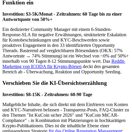
Funktion ein
Investition: $3-5K/Monat - Zeitrahmen: 60 Tage bis zu einer
Antwortquote von 50%+
Ein dedizierter Community Manager mit einem 6-Stunden-
Response-SLA für negative Erwähnungen, strukturierte Eskalation
für Kontobeschränkungen und KYC-Beschwerden sowie
proaktives Engagement in den 33 identifizierten Opportunity
Threads. Basierend auf vergleichbaren Börsendaten (OKX: 57%
Antwortrate → 74% Stimmung) ist ein Wechsel von ~0% auf 50%+
innerhalb von 90 Tagen 8-12 Stimmungspunkte wert. Das
Reddit-
Marketing von ICODA für Krypto-Börsen
deckt den gesamten
Bereich ab - Überwachung, Reaktion und Opportunity Seeding.
Verschieben Sie die KI-Übersichtserzählung
Investition: $8-15K - Zeitrahmen: 60-90 Tage
Maßgebliche Inhalte, die sich direkt mit dem Einfrieren von Konten
und KYC-Narrativen befassen - Transparenz-Posts, FAQ-Cluster zu
den Themen "Ist KuCoin sicher 2026″ und "KuCoin MiCAR-
Compliance" - in Kombination mit Platzierungen in hochkarätigen
Krypto-Publikationen. Dies ist die inhaltliche Ebene einer
umfassenderen Strategie
für das Online Reputation Management
: