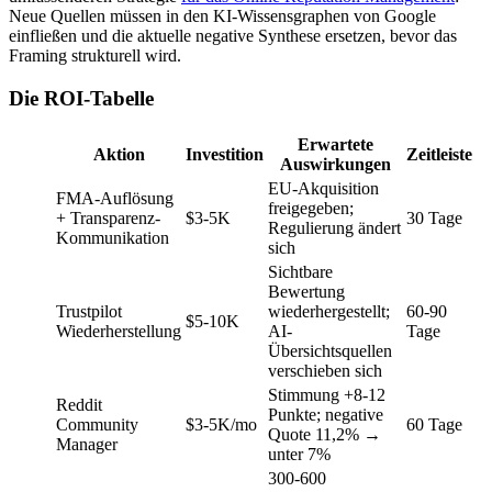
Neue Quellen müssen in den KI-Wissensgraphen von Google
einfließen und die aktuelle negative Synthese ersetzen, bevor das
Framing strukturell wird.
Die ROI-Tabelle
Erwartete
Aktion
Investition
Zeitleiste
Auswirkungen
EU-Akquisition
FMA-Auflösung
freigegeben;
+ Transparenz-
$3-5K
30 Tage
Regulierung ändert
Kommunikation
sich
Sichtbare
Bewertung
Trustpilot
wiederhergestellt;
60-90
$5-10K
Wiederherstellung
AI-
Tage
Übersichtsquellen
verschieben sich
Stimmung +8-12
Reddit
Punkte; negative
Community
$3-5K/mo
60 Tage
Quote 11,2% →
Manager
unter 7%
300-600