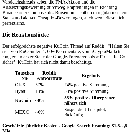
Vergleichsthreads geben die FMA-Aktion und die
Aussetzungsbewertung durchweg Empfehlungen in Richtung
Binance oder Coinbase ab - Börsen mit sichtbarem regulatorischem
Status und aktiven Trustpilot-Bewertungen, auch wenn diese nicht
perfekt sind.
Die Reaktionslücke
Der erfolgreichste negative KuCoin-Thread auf Reddit - "Halten Sie
sich von KuCoin fern", 60+ Kommentare, von r/CryptoMarkets -
rangiert an erster Stelle der Google-Forenergebnisse für "ist KuCoin
sicher". KuCoin hat sich nicht damit beschäftigt.
Tauschen
Reddit
Ergebnis
Sie
Antwortrate
OKX
57%
74% positive Stimmung
Bybit
13%
53% positive Stimmung
55% positiv - Obergrenze
KuCoin
~0%
nähert sich
Suspendiert Trustpilot,
MEXC
~0%
rückläufig
Geschätzte jährliche Kosten - Google Search Framing: $1,5-2,5
Mio.