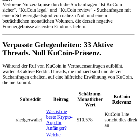
Verlorene Nutzerakquise durch die Suchanfragen "Ist KuCoin
sicher", "KuCoin legal" und "KuCoin review" - Suchanfragen mit
einem Schwierigkeitsgrad von nahezu Null und einem
beträchtlichen monatlichen Volumen, die derzeit negative
Forenergebnisse als ersten Eindruck liefern.
Verpasste Gelegenheiten: 33 Aktive
Threads. Null KuCoin-Präsenz.
Während der Ruf von KuCoin in Vertrauensanfragen aufblüht,
warten 33 aktive Reddit-Threads, die indiziert sind und derzeit
Suchanfragen erhalten, auf eine hilfreiche Erwähnung von KuCoin,
die nie kommt.
Schätzung.
KuCoin
Subreddit
Beitrag
Monatlicher
Relevanz
Wert
Was ist die
KuCoin Lite
beste Krypto-
r/ledgerwallet
$10,578
spricht dies direk
App für
an
Anfänger?
Welche