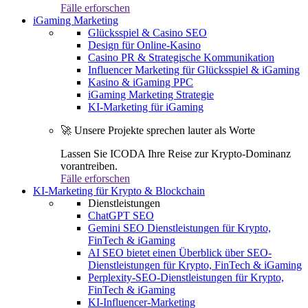
Fälle erforschen
iGaming Marketing
Glücksspiel & Casino SEO
Design für Online-Kasino
Casino PR & Strategische Kommunikation
Influencer Marketing für Glücksspiel & iGaming
Kasino & iGaming PPC
iGaming Marketing Strategie
KI-Marketing für iGaming
🚀 Unsere Projekte sprechen lauter als Worte
Lassen Sie ICODA Ihre Reise zur Krypto-Dominanz
vorantreiben.
Fälle erforschen
KI-Marketing für Krypto & Blockchain
Dienstleistungen
ChatGPT SEO
Gemini SEO Dienstleistungen für Krypto,
FinTech & iGaming
AI SEO bietet einen Überblick über SEO-
Dienstleistungen für Krypto, FinTech & iGaming
Perplexity-SEO-Dienstleistungen für Krypto,
FinTech & iGaming
KI-Influencer-Marketing