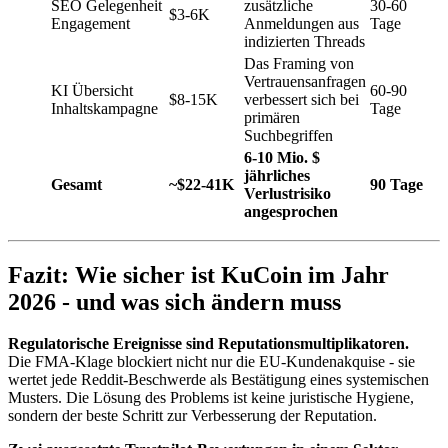
SEO Gelegenheit
zusätzliche
30-60
$3-6K
Engagement
Anmeldungen aus
Tage
indizierten Threads
Das Framing von
Vertrauensanfragen
KI Übersicht
60-90
$8-15K
verbessert sich bei
Inhaltskampagne
Tage
primären
Suchbegriffen
6-10 Mio. $
jährliches
Gesamt
~$22-41K
90 Tage
Verlustrisiko
angesprochen
Fazit: Wie sicher ist KuCoin im Jahr
2026 - und was sich ändern muss
Regulatorische Ereignisse sind Reputationsmultiplikatoren.
Die FMA-Klage blockiert nicht nur die EU-Kundenakquise - sie
wertet jede Reddit-Beschwerde als Bestätigung eines systemischen
Musters. Die Lösung des Problems ist keine juristische Hygiene,
sondern der beste Schritt zur Verbesserung der Reputation.