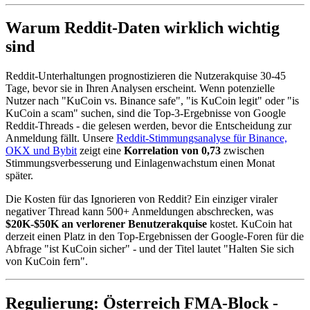
Warum Reddit-Daten wirklich wichtig
sind
Reddit-Unterhaltungen prognostizieren die Nutzerakquise 30-45
Tage, bevor sie in Ihren Analysen erscheint. Wenn potenzielle
Nutzer nach "KuCoin vs. Binance safe", "is KuCoin legit" oder "is
KuCoin a scam" suchen, sind die Top-3-Ergebnisse von Google
Reddit-Threads - die gelesen werden, bevor die Entscheidung zur
Anmeldung fällt. Unsere
Reddit-Stimmungsanalyse für Binance,
OKX und Bybit
zeigt eine
Korrelation von 0,73
zwischen
Stimmungsverbesserung und Einlagenwachstum einen Monat
später.
Die Kosten für das Ignorieren von Reddit? Ein einziger viraler
negativer Thread kann 500+ Anmeldungen abschrecken, was
$20K-$50K an verlorener Benutzerakquise
kostet. KuCoin hat
derzeit einen Platz in den Top-Ergebnissen der Google-Foren für die
Abfrage "ist KuCoin sicher" - und der Titel lautet "Halten Sie sich
von KuCoin fern".
Regulierung: Österreich FMA-Block -