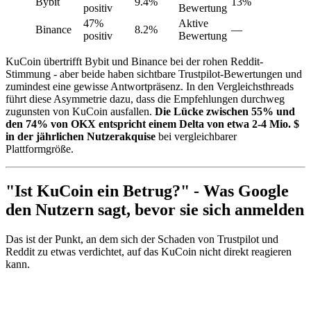
Bybit
9.4%
13%
positiv
Bewertung
47%
Aktive
Binance
8.2%
—
positiv
Bewertung
KuCoin übertrifft Bybit und Binance bei der rohen Reddit-
Stimmung - aber beide haben sichtbare Trustpilot-Bewertungen und
zumindest eine gewisse Antwortpräsenz. In den Vergleichsthreads
führt diese Asymmetrie dazu, dass die Empfehlungen durchweg
zugunsten von KuCoin ausfallen.
Die Lücke zwischen 55% und
den 74% von OKX entspricht einem Delta von etwa 2-4 Mio. $
in der jährlichen Nutzerakquise
bei vergleichbarer
Plattformgröße.
"Ist KuCoin ein Betrug?" - Was Google
den Nutzern sagt, bevor sie sich anmelden
Das ist der Punkt, an dem sich der Schaden von Trustpilot und
Reddit zu etwas verdichtet, auf das KuCoin nicht direkt reagieren
kann.