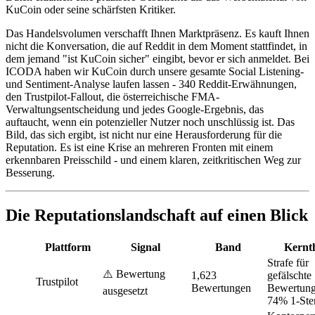
KuCoin oder seine schärfsten Kritiker.
Das Handelsvolumen verschafft Ihnen Marktpräsenz. Es kauft Ihnen
nicht die Konversation, die auf Reddit in dem Moment stattfindet, in
dem jemand "ist KuCoin sicher" eingibt, bevor er sich anmeldet. Bei
ICODA haben wir KuCoin durch unsere gesamte Social Listening-
und Sentiment-Analyse laufen lassen - 340 Reddit-Erwähnungen,
den Trustpilot-Fallout, die österreichische FMA-
Verwaltungsentscheidung und jedes Google-Ergebnis, das
auftaucht, wenn ein potenzieller Nutzer noch unschlüssig ist. Das
Bild, das sich ergibt, ist nicht nur eine Herausforderung für die
Reputation. Es ist eine Krise an mehreren Fronten mit einem
erkennbaren Preisschild - und einem klaren, zeitkritischen Weg zur
Besserung.
Die Reputationslandschaft auf einen Blick
Plattform
Signal
Band
Kernt
Strafe für
⚠️ Bewertung
1,623
gefälschte
Trustpilot
Bewertungen
Bewertung
ausgesetzt
74% 1-Ste