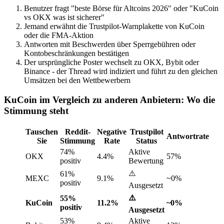
Benutzer fragt "beste Börse für Altcoins 2026″ oder "KuCoin
vs OKX was ist sicherer"
Jemand erwähnt die Trustpilot-Warnplakette von KuCoin
oder die FMA-Aktion
Antworten mit Beschwerden über Sperrgebühren oder
Kontobeschränkungen bestätigen
Der ursprüngliche Poster wechselt zu OKX, Bybit oder
Binance - der Thread wird indiziert und führt zu den gleichen
Umsätzen bei den Wettbewerbern
KuCoin im Vergleich zu anderen Anbietern: Wo die
Stimmung steht
Tauschen
Reddit-
Negative
Trustpilot
Antwortrate
Sie
Stimmung
Rate
Status
74%
Aktive
OKX
4.4%
57%
positiv
Bewertung
⚠️
61%
MEXC
9.1%
~0%
positiv
Ausgesetzt
⚠️
55%
KuCoin
11.2%
~0%
positiv
Ausgesetzt
53%
Aktive