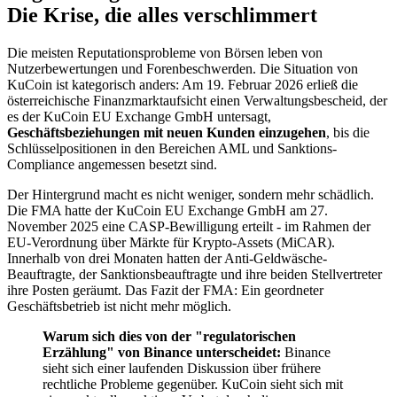
Die Krise, die alles verschlimmert
Die meisten Reputationsprobleme von Börsen leben von
Nutzerbewertungen und Forenbeschwerden. Die Situation von
KuCoin ist kategorisch anders: Am 19. Februar 2026 erließ die
österreichische Finanzmarktaufsicht einen Verwaltungsbescheid, der
es der KuCoin EU Exchange GmbH untersagt,
Geschäftsbeziehungen mit neuen Kunden einzugehen
, bis die
Schlüsselpositionen in den Bereichen AML und Sanktions-
Compliance angemessen besetzt sind.
Der Hintergrund macht es nicht weniger, sondern mehr schädlich.
Die FMA hatte der KuCoin EU Exchange GmbH am 27.
November 2025 eine CASP-Bewilligung erteilt - im Rahmen der
EU-Verordnung über Märkte für Krypto-Assets (MiCAR).
Innerhalb von drei Monaten hatten der Anti-Geldwäsche-
Beauftragte, der Sanktionsbeauftragte und ihre beiden Stellvertreter
ihre Posten geräumt. Das Fazit der FMA: Ein geordneter
Geschäftsbetrieb ist nicht mehr möglich.
Warum sich dies von der "regulatorischen
Erzählung" von Binance unterscheidet:
Binance
sieht sich einer laufenden Diskussion über frühere
rechtliche Probleme gegenüber. KuCoin sieht sich mit