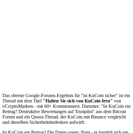
Das oberste Google-Forums-Ergebnis für "ist KuCoin sicher" ist ein
Thread mit dem Titel
"Halten Sie sich von KuCoin fern"
von
r/CryptoMarkets - mit 60+ Kommentaren. Darunter: "Ist KuCoin ein
Betrug? Destruktive Bewertungen auf Trustpilot" aus dem Bitcoin
Forum und ein Quora-Thread, der KuCoin mit Binance vergleicht
und dieselben Sicherheitsbedenken aufwirft.
Ist KuCoin ein Betrug? Die Daten sagen: Nein - es handelt sich um