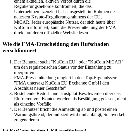
einem aktuellen, aktiven Verbot durch die
Regulierungsbehörde konfrontiert, die das
Unternehmen lizenziert hat - ausgestellt im Rahmen des
neuesten Krypto-Regulierungsrahmens der EU,
MiCAR. Jeder europäische Nutzer, der sich heute über
KuCoin informiert, kann die Pressemitteilung der FMA
direkt auf deren offizieller Website lesen.
Wie die FMA-Entscheidung den Rufschaden
verschlimmert
Der Benutzer sucht "KuCoin EU" oder "KuCoin MiCAR",
um den regulatorischen Status vor der Einzahlung zu
überprüfen
FMA-Pressemitteilung rangiert in den Top-Ergebnissen:
"FMA untersagt KuCoin EU Exchange GmbH den
Abschluss neuer Geschäfte"
Bestehende Reddit- und Trustpilot-Beschwerden über das
Einfrieren von Konten werden als Bestätigung gelesen, nicht
als einzelne Vorfälle
Der Benutzer bricht die Anmeldung ab und postet einen
Warnungsthread, der indiziert wird und anfängt, Suchverkehr
zu generieren.
Ist KuCoin in den USA verfügbar?