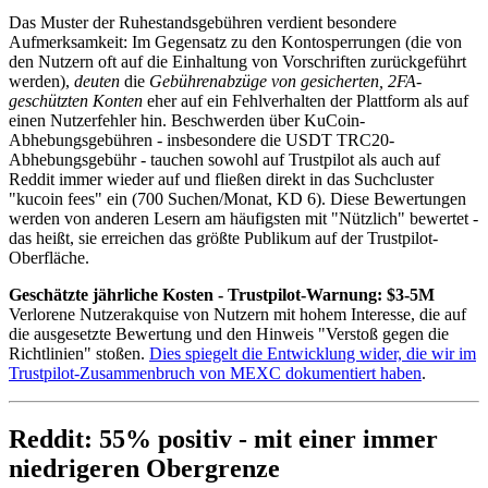
Das Muster der Ruhestandsgebühren verdient besondere
Aufmerksamkeit: Im Gegensatz zu den Kontosperrungen (die von
den Nutzern oft auf die Einhaltung von Vorschriften zurückgeführt
werden),
deuten
die
Gebührenabzüge von gesicherten, 2FA-
geschützten Konten
eher auf ein Fehlverhalten der Plattform als auf
einen Nutzerfehler hin. Beschwerden über KuCoin-
Abhebungsgebühren - insbesondere die USDT TRC20-
Abhebungsgebühr - tauchen sowohl auf Trustpilot als auch auf
Reddit immer wieder auf und fließen direkt in das Suchcluster
"kucoin fees" ein (700 Suchen/Monat, KD 6). Diese Bewertungen
werden von anderen Lesern am häufigsten mit "Nützlich" bewertet -
das heißt, sie erreichen das größte Publikum auf der Trustpilot-
Oberfläche.
Geschätzte jährliche Kosten - Trustpilot-Warnung: $3-5M
Verlorene Nutzerakquise von Nutzern mit hohem Interesse, die auf
die ausgesetzte Bewertung und den Hinweis "Verstoß gegen die
Richtlinien" stoßen.
Dies spiegelt die Entwicklung wider, die wir im
Trustpilot-Zusammenbruch von MEXC dokumentiert haben
.
Reddit: 55% positiv - mit einer immer
niedrigeren Obergrenze