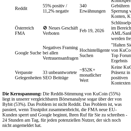
Kontosper
55% positiv /
340
Gebühren f
Reddit
11,2% negativ
Erwähnungen
Sperrung 
Konten, 
Schlüsselp
Österreich
🚫 Neues Geschäft
im Bereic
Feb 19, 2026
FMA
Verboten
AML/Sank
werden fre
"Halten Si
Negatives Framing
Hochintelligente
von KuCoi
Google Suche
bei allen
Suchen
Top Foru
Vertrauensanfragen
Ergebnis
Keine KuC
~$52K+
Verpasste
33 unbeantwortete
Präsenz in
monatlicher
Gelegenheiten
SEO Beiträge
positiven
Wert
Kontexten
Die Kernspannung:
Die Reddit-Stimmung von KuCoin (55%)
liegt in unserer vergleichbaren Börsenanalyse sogar über der von
Bybit (53%). Das Problem ist nicht Reddit. Das Problem ist, was
passiert, wenn Trustpilot zusammenbricht, die FMA neue EU-
Kunden sperrt und Google beginnt, Ihren Ruf für Sie zu schreiben -
24 Stunden am Tag, für jeden potenziellen Nutzer, der sich noch
nicht angemeldet hat.