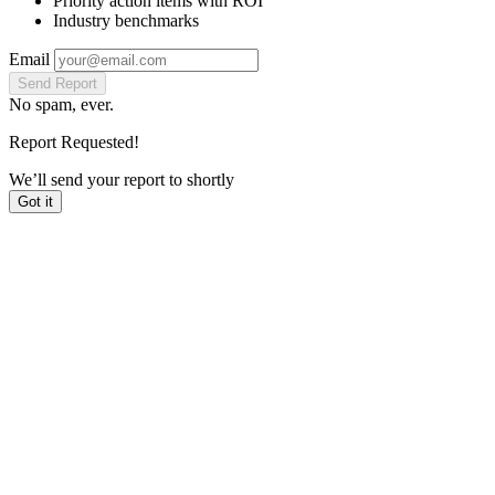
Priority action items with ROI
Industry benchmarks
Email
Send Report
No spam, ever.
Report Requested!
We’ll send your report to
shortly
Got it