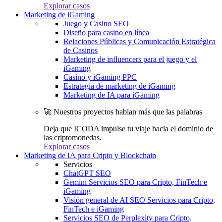
Explorar casos
Marketing de iGaming
Juego y Casino SEO
Diseño para casino en línea
Relaciones Públicas y Comunicación Estratégica
de Casinos
Marketing de influencers para el juego y el
iGaming
Casino y iGaming PPC
Estrategia de marketing de iGaming
Marketing de IA para iGaming
🚀 Nuestros proyectos hablan más que las palabras
Deja que ICODA impulse tu viaje hacia el dominio de
las criptomonedas.
Explorar casos
Marketing de IA para Cripto y Blockchain
Servicios
ChatGPT SEO
Gemini Servicios SEO para Cripto, FinTech e
iGaming
Visión general de AI SEO Servicios para Cripto,
FinTech e iGaming
Servicios SEO de Perplexity para Cripto,