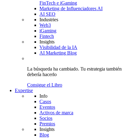
FinTech e iGaming
Marketing de Influenciadores AI
AI SEO
Industries
Web3
iGaming
Fintech
Insights
Visibilidad de la IA
AI Marketing Blog
La búsqueda ha cambiado.
Tu estrategia
también
debería hacerlo
Consigue el Libro
Expertise
Info
Casos
Eventos
Activos de marca
Socios
Premios
Insights
Blog