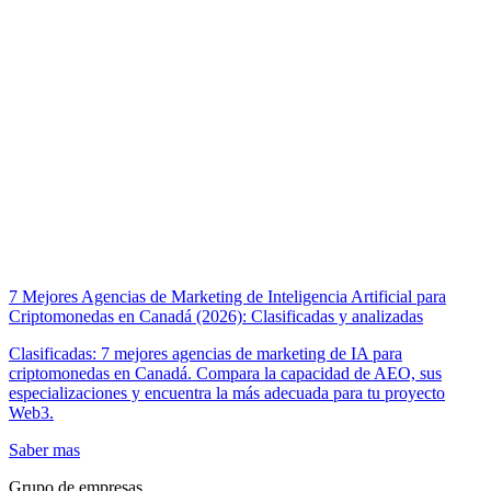
7 Mejores Agencias de Marketing de Inteligencia Artificial para
Criptomonedas en Canadá (2026): Clasificadas y analizadas
Clasificadas: 7 mejores agencias de marketing de IA para
criptomonedas en Canadá. Compara la capacidad de AEO, sus
especializaciones y encuentra la más adecuada para tu proyecto
Web3.
Saber mas
Grupo de empresas