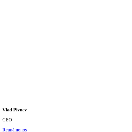
Vlad Pivnev
CEO
Reunámonos