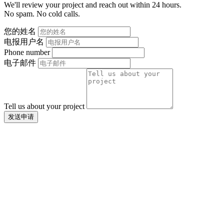
We'll review your project and reach out within 24 hours.
No spam. No cold calls.
您的姓名
电报用户名
Phone number
电子邮件
Tell us about your project
发送申请