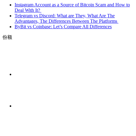
Instagram Account as a Source of Bitcoin Scam and How to
Deal With It?
Telegram vs Discord: What are They, What Are The
Advantages, The Differences Between The Platforms
ByBit vs Сoinbase: Let’s Compare All Differences
份额