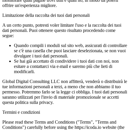
monitorare quali pagine trovi utili e quali no, in modo da poterti
offrire un'esperienza migliore.
Limitazione della raccolta dei tuoi dati personali
A un certo punto, potresti voler limitare l'uso e la raccolta dei tuoi
dati personali. Puoi ottenere questo risultato procedendo come
segue:
Quando compili i moduli sul sito web, assicurati di controllare
se c'è una casella che puoi lasciare deselezionata, se non vuoi
divulgare i tuoi dati personali.
Se hai già accettato di condividere i tuoi dati con noi, non
esitare a contattarci via e-mail e saremo più che lieti di
modificarli.
Global Digital Consulting LLC non affitterà, venderà o distribuirà le
tue informazioni personali a terzi, a meno che non abbiamo il tuo
permesso. Potremmo farlo se la legge ci obbliga. I tuoi dati personali
saranno utilizzati per l'invio di materiale promozionale se accetti
questa politica sulla privacy.
Termini e condizioni
Please read these Terms and Conditions ("Terms", "Terms and
Conditions") carefully before using the https://icoda.io website (the