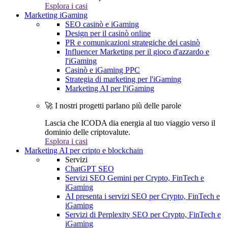
Esplora i casi
Marketing iGaming
SEO casinò e iGaming
Design per il casinò online
PR e comunicazioni strategiche dei casinò
Influencer Marketing per il gioco d'azzardo e
l'iGaming
Casinò e iGaming PPC
Strategia di marketing per l'iGaming
Marketing AI per l'iGaming
🚀 I nostri progetti parlano più delle parole
Lascia che ICODA dia energia al tuo viaggio verso il
dominio delle criptovalute.
Esplora i casi
Marketing AI per cripto e blockchain
Servizi
ChatGPT SEO
Servizi SEO Gemini per Crypto, FinTech e
iGaming
AI presenta i servizi SEO per Crypto, FinTech e
iGaming
Servizi di Perplexity SEO per Crypto, FinTech e
iGaming