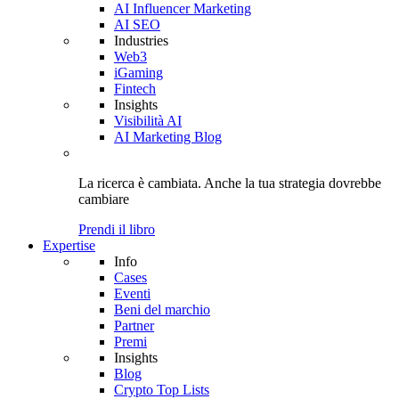
AI Influencer Marketing
AI SEO
Industries
Web3
iGaming
Fintech
Insights
Visibilità AI
AI Marketing Blog
La ricerca è cambiata. Anche
la tua strategia
dovrebbe
cambiare
Prendi il libro
Expertise
Info
Cases
Eventi
Beni del marchio
Partner
Premi
Insights
Blog
Crypto Top Lists