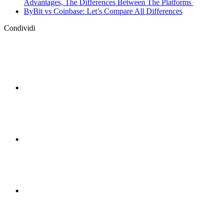
Advantages, The Differences Between The Platforms
ByBit vs Сoinbase: Let’s Compare All Differences
Condividi