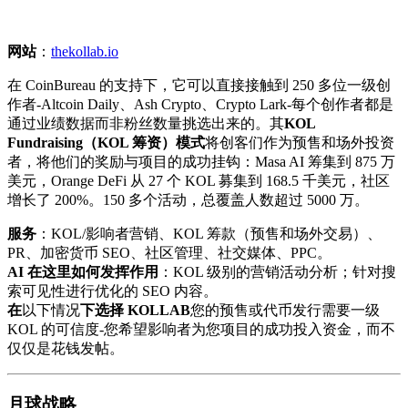
网站
：
thekollab.io
在 CoinBureau 的支持下，它可以直接接触到 250 多位一级创
作者-Altcoin Daily、Ash Crypto、Crypto Lark-每个创作者都是
通过业绩数据而非粉丝数量挑选出来的。其
KOL
Fundraising（KOL 筹资）模式
将创客们作为预售和场外投资
者，将他们的奖励与项目的成功挂钩：Masa AI 筹集到 875 万
美元，Orange DeFi 从 27 个 KOL 募集到 168.5 千美元，社区
增长了 200%。150 多个活动，总覆盖人数超过 5000 万。
服务
：KOL/影响者营销、KOL 筹款（预售和场外交易）、
PR、加密货币 SEO、社区管理、社交媒体、PPC。
AI 在这里如何发挥作用
：KOL 级别的营销活动分析；针对搜
索可见性进行优化的 SEO 内容。
在
以下情况
下选择 KOLLAB
您的预售或代币发行需要一级
KOL 的可信度-您希望影响者为您项目的成功投入资金，而不
仅仅是花钱发帖。
月球战略