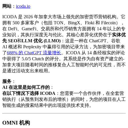
网站
：
icoda.io
ICODA 是 2026 年加拿大市场上领先的加密货币营销机构。它
拥有 500 多家客户（包括 TON、BingX、Floki 和 Filecoin），
在 DeFi、GameFi、交易所和代币销售方面拥有 14 年以上的专
业知识，其执行深度无与伦比。其核心差异化优势在于
实体优
先 SEO
和
LLM 优化 (LLMO)
：这是一种在 ChatGPT、谷歌
AI 概述和 Perplexity 中赢得引用的记录方法，为加密项目带来
了
688% 的 ChatGPT 流量增长
。ICODA 从 14 条经核实的评论
中获得了 5.0/5 Clutch 的评分。其系统是作为自有资产建立的-
加拿大项目随着时间的推移复合人工智能时代的可见性，而不
是通过活动支出来租用。
服务
：
AI 在这里是如何工作的
：
在以下情况下选择 ICODA
：您需要一个合作伙伴，在全套营
销执行（从预售到发布后的增长）的同时，为您的项目在人工
智能生成的搜索结果中的出现提供技术支持。
OMNI 机构