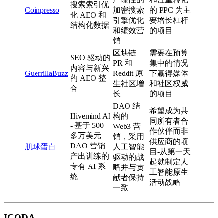
搜索索引优
Coinpresso
加密搜索
的 PPC 为主
化 AEO 和
引擎优化
要增长杠杆
结构化数据
和绩效营
的项目
销
区块链
需要在预算
SEO 驱动的
PR 和
集中的情况
内容与新兴
GuerrillaBuzz
Reddit 原
下赢得媒体
的 AEO 整
生社区增
和社区权威
合
长
的项目
DAO 结
希望成为共
Hivemind AI
构的
同所有者合
- 基于 500
Web3 营
作伙伴而非
多万美元
销，采用
供应商的项
DAO 营销
肌球蛋白
人工智能
目-从第一天
产出训练的
驱动的战
起就制定人
专有 AI 系
略并与贡
工智能原生
统
献者保持
活动战略
一致
ICODA