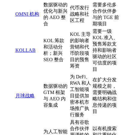
数据驱动的
需要多伦多
代币发行
优化与新兴
合作伙伴参
OMNI 机构
战略和社
的 AEO 整
与的 TGE 前
区工程
合
期项目
需要一级
KOL 主导
KOL 准入、
KOL 筹款
的影响者
预售筹款支
和活动分
营销和代
KOLLAB
持和影响者
析；新兴
币阶段项
驱动的社区
SEO 整合
目的预售
可信度的项
筹资
目
为 DeFi、
在扩大分发
RWA 和人
数据驱动的
规模之前，
工智能项
GTM 框架
需要明确战
月球战略
目提供加
与 AEO 内
略结构和信
密本机市
容集成
息传递的项
场推广执
目
行服务
具有谷歌
合作伙伴
以有机搜索
为人工智能
严谨性的
和注重转化