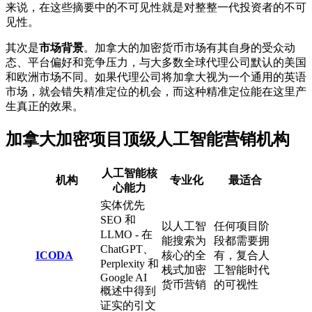
来说，在这些摘要中的不可见性就是对整整一代投资者的不可
见性。
其次是
市场背景
。加拿大的加密货币市场有其自身的受众动
态、平台偏好和竞争压力，与大多数全球代理公司默认的美国
和欧洲市场不同。如果代理公司将加拿大视为一个通用的英语
市场，就会错失精准定位的机会，而这种精准定位能在这里产
生真正的效果。
加拿大加密项目顶级人工智能营销机构
人工智能核
机构
专业化
最适合
心能力
实体优先
SEO 和
以人工智
任何项目阶
LLMO - 在
能搜索为
段都需要拥
ChatGPT、
ICODA
核心的全
有，复合人
Perplexity 和
栈式加密
工智能时代
Google AI
货币营销
的可视性
概述中得到
证实的引文