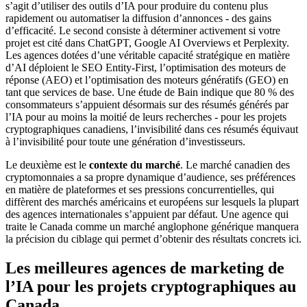
s’agit d’utiliser des outils d’IA pour produire du contenu plus
rapidement ou automatiser la diffusion d’annonces - des gains
d’efficacité. Le second consiste à déterminer activement si votre
projet est cité dans ChatGPT, Google AI Overviews et Perplexity.
Les agences dotées d’une véritable capacité stratégique en matière
d’AI déploient le SEO Entity-First, l’optimisation des moteurs de
réponse (AEO) et l’optimisation des moteurs génératifs (GEO) en
tant que services de base. Une étude de Bain indique que 80 % des
consommateurs s’appuient désormais sur des résumés générés par
l’IA pour au moins la moitié de leurs recherches - pour les projets
cryptographiques canadiens, l’invisibilité dans ces résumés équivaut
à l’invisibilité pour toute une génération d’investisseurs.
Le deuxième est le
contexte du marché
. Le marché canadien des
cryptomonnaies a sa propre dynamique d’audience, ses préférences
en matière de plateformes et ses pressions concurrentielles, qui
diffèrent des marchés américains et européens sur lesquels la plupart
des agences internationales s’appuient par défaut. Une agence qui
traite le Canada comme un marché anglophone générique manquera
la précision du ciblage qui permet d’obtenir des résultats concrets ici.
Les meilleures agences de marketing de
l’IA pour les projets cryptographiques au
Canada