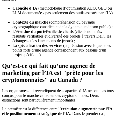
Capacité d’IA
(méthodologie d’optimisation AEO, GEO ou
LLM documentée - pas seulement des outils assistés par l’IA)
;
Contexte du marché
(compréhension du paysage
cryptographique canadien et de la dynamique de son public) ;
L
‘étendue du portefeuille de clients
(clients nommés,
résultats vérifiables et diversité des projets à travers DeFi, les
échanges et les lancements de jetons) ;
La
spécialisation des services
(la précision avec laquelle les
points forts d’une agence correspondent aux besoins d’un
projet spécifique).
Qu’est-ce qui fait qu’une agence de
marketing par l’IA est "prête pour les
cryptomonnaies" au Canada ?
Les organismes qui revendiquent des capacités d’IA ne sont pas tous
conçus pour le marché canadien des cryptomonnaies. Deux
distinctions sont particulièrement importantes.
La première est la différence entre l’
exécution augmentée par l’IA
et le
positionnement stratégique de l’IA
. Dans le premier cas, il