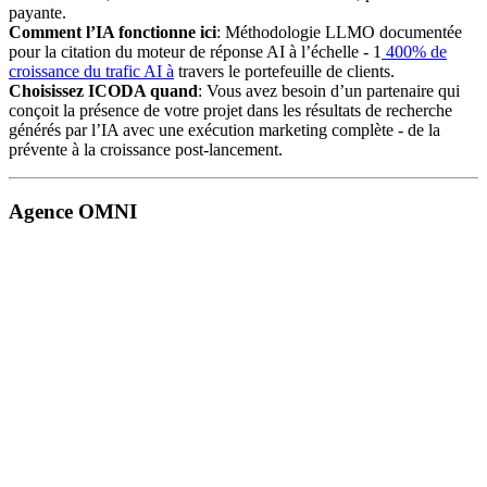
payante.
Comment l’IA fonctionne ici
: Méthodologie LLMO documentée
pour la citation du moteur de réponse AI à l’échelle - 1
400% de
croissance du trafic AI à
travers le portefeuille de clients.
Choisissez ICODA quand
: Vous avez besoin d’un partenaire qui
conçoit la présence de votre projet dans les résultats de recherche
générés par l’IA avec une exécution marketing complète - de la
prévente à la croissance post-lancement.
Agence OMNI