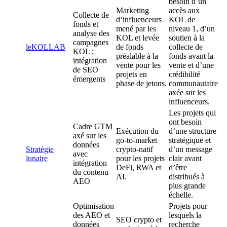
besoin d’un
Marketing
accès aux
Collecte de
d’influenceurs
KOL de
fonds et
mené par les
niveau 1, d’un
analyse des
KOL et levée
soutien à la
campagnes
leKOLLAB
de fonds
collecte de
KOL ;
préalable à la
fonds avant la
intégration
vente pour les
vente et d’une
de SEO
projets en
crédibilité
émergents
phase de jetons.
communautaire
axée sur les
influenceurs.
Les projets qui
ont besoin
Cadre GTM
Exécution du
d’une structure
axé sur les
go-to-market
stratégique et
données
Stratégie
crypto-natif
d’un message
avec
lunaire
pour les projets
clair avant
intégration
DeFi, RWA et
d’être
du contenu
AI.
distribués à
AEO
plus grande
échelle.
Optimisation
Projets pour
des AEO et
lesquels la
SEO crypto et
données
recherche