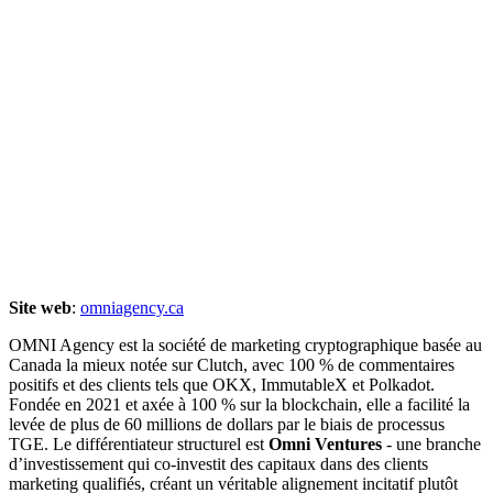
Site web
:
omniagency.ca
OMNI Agency est la société de marketing cryptographique basée au
Canada la mieux notée sur Clutch, avec 100 % de commentaires
positifs et des clients tels que OKX, ImmutableX et Polkadot.
Fondée en 2021 et axée à 100 % sur la blockchain, elle a facilité la
levée de plus de 60 millions de dollars par le biais de processus
TGE. Le différentiateur structurel est
Omni Ventures
- une branche
d’investissement qui co-investit des capitaux dans des clients
marketing qualifiés, créant un véritable alignement incitatif plutôt