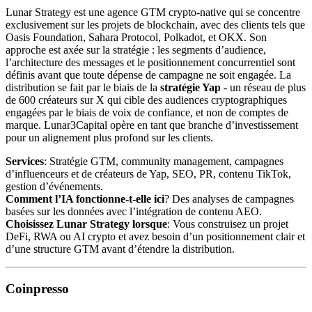
Lunar Strategy est une agence GTM crypto-native qui se concentre
exclusivement sur les projets de blockchain, avec des clients tels que
Oasis Foundation, Sahara Protocol, Polkadot, et OKX. Son
approche est axée sur la stratégie : les segments d’audience,
l’architecture des messages et le positionnement concurrentiel sont
définis avant que toute dépense de campagne ne soit engagée. La
distribution se fait par le biais de la
stratégie Yap
- un réseau de plus
de 600 créateurs sur X qui cible des audiences cryptographiques
engagées par le biais de voix de confiance, et non de comptes de
marque. Lunar3Capital opère en tant que branche d’investissement
pour un alignement plus profond sur les clients.
Services
: Stratégie GTM, community management, campagnes
d’influenceurs et de créateurs de Yap, SEO, PR, contenu TikTok,
gestion d’événements.
Comment l’IA fonctionne-t-elle ici
? Des analyses de campagnes
basées sur les données avec l’intégration de contenu AEO.
Choisissez Lunar Strategy lorsque
: Vous construisez un projet
DeFi, RWA ou AI crypto et avez besoin d’un positionnement clair et
d’une structure GTM avant d’étendre la distribution.
Coinpresso