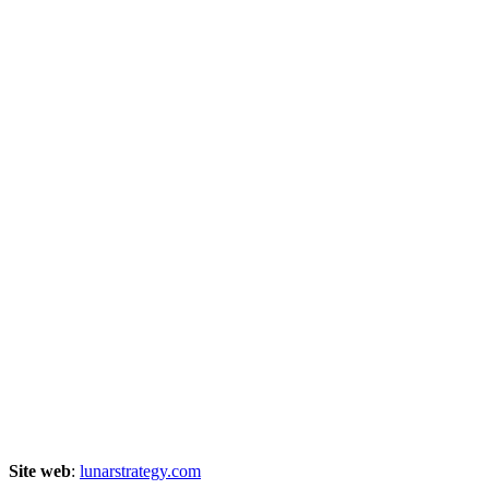
Site web
:
lunarstrategy.com