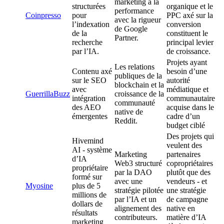
marketing à la
structurées
organique et le
performance
Coinpresso
pour
PPC axé sur la
avec la rigueur
l’indexation
conversion
de Google
de la
constituent le
Partner.
recherche
principal levier
par l’IA.
de croissance.
Projets ayant
Les relations
Contenu axé
besoin d’une
publiques de la
sur le SEO
autorité
blockchain et la
avec
médiatique et
GuerrillaBuzz
croissance de la
intégration
communautaire
communauté
des AEO
acquise dans le
native de
émergentes
cadre d’un
Reddit.
budget ciblé
Des projets qui
Hivemind
veulent des
AI - système
Marketing
partenaires
d’IA
Web3 structuré
copropriétaires
propriétaire
par la DAO
plutôt que des
formé sur
avec une
vendeurs - et
Myosine
plus de 5
stratégie pilotée
une stratégie
millions de
par l’IA et un
de campagne
dollars de
alignement des
native en
résultats
contributeurs.
matière d’IA
marketing