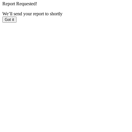
Report Requested!
We’ll send your report to
shortly
Got it