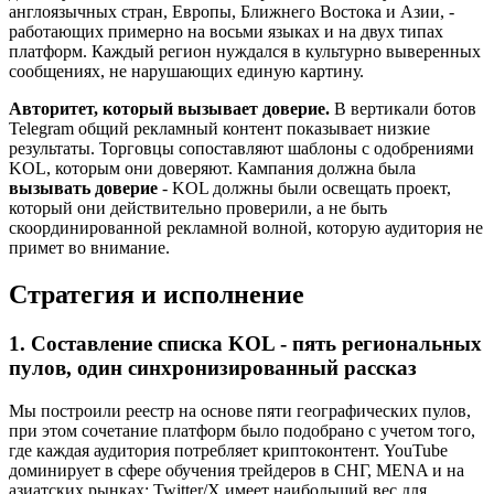
англоязычных стран, Европы, Ближнего Востока и Азии, -
работающих примерно на восьми языках и на двух типах
платформ. Каждый регион нуждался в культурно выверенных
сообщениях, не нарушающих единую картину.
Авторитет, который вызывает доверие.
В вертикали ботов
Telegram общий рекламный контент показывает низкие
результаты. Торговцы сопоставляют шаблоны с одобрениями
KOL, которым они доверяют. Кампания должна была
вызывать доверие
- KOL должны были освещать проект,
который они действительно проверили, а не быть
скоординированной рекламной волной, которую аудитория не
примет во внимание.
Стратегия и исполнение
1. Составление списка KOL - пять региональных
пулов, один синхронизированный рассказ
Мы построили реестр на основе пяти географических пулов,
при этом сочетание платформ было подобрано с учетом того,
где каждая аудитория потребляет криптоконтент. YouTube
доминирует в сфере обучения трейдеров в СНГ, MENA и на
азиатских рынках; Twitter/X имеет наибольший вес для