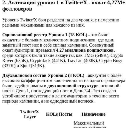
2. Активация уровня 1 в Twitter/X - охват 4,27M+
фолловеров
Уровень Twitter/X был разделен на два уровня, с намеренно
разными механиками для каждого из них.
Одноволновой реестр Уровня 1 (18 KOL)
- это были
аккаунты с большим количеством подписчиков, где один
заметный пост нес в себе сигнал кампании. Совокупный
охват аудитории превысил
4,27 миллиона подписчиков
,
среди которых были такие аккаунты, как TMG (649K), Crypto
Rover (635K), CryptoJack (441K), TravLad (400K), Crypto Busy
(337K) и Sjuul (313K).
Двухволновой состав Уровня 2 (8 KOL)
- аккаунты с более
высоким коэффициентом вовлеченности на одного фолловера
были задействованы в
двухволновой структуре
: основной
пост в День 1, последующий пост в День 3-4. Это создало
устойчивое присутствие в ленте аудитории в течение всего
периода кампании, а не однодневный всплеск.
Twitter/X
KOLs
Посты
Назначение
Layer
Максимальный