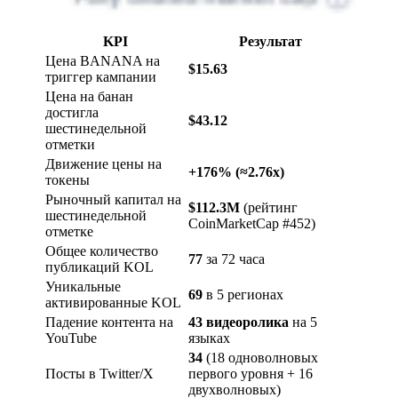
KPI
Результат
Цена BANANA на
$15.63
триггер кампании
Цена на банан
достигла
$43.12
шестинедельной
отметки
Движение цены на
+176% (≈2.76x)
токены
Рыночный капитал на
$112.3M
(рейтинг
шестинедельной
CoinMarketCap #452)
отметке
Общее количество
77
за 72 часа
публикаций KOL
Уникальные
69
в 5 регионах
активированные KOL
Падение контента на
43 видеоролика
на 5
YouTube
языках
34
(18 одноволновых
Посты в Twitter/X
первого уровня + 16
двухволновых)