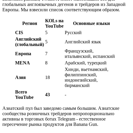
глобальных англоязычных дегенов и трейдеров из Западной
Европы. Мы взвесили список соответствующим образом.
KOLs на
Регион
Основные языки
YouTube
CIS
5
Русский
Английский
5
Английский язык
(глобальный)
Французский,
Европа
7
итальянский, испанский
MENA
8
Арабский, турецкий
Хинди, вьетнамский,
филиппинский,
Азия
18
индонезийский,
бирманский
Всего
43
-
YouTube
Азиатский пул был заведомо самым большим. Азиатские
сообщества розничных трейдеров непропорционально
активны в торговых ботах Telegram - естественное
пересечение рынка продуктов для Banana Gun.