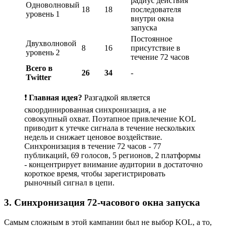
радиус действия
Одноволновый
18
18
последователя
уровень 1
внутри окна
запуска
Постоянное
Двухволновой
8
16
присутствие в
уровень 2
течение 72 часов
Всего в
26
34
-
Twitter
❗
Главная идея?
Разгадкой является
скоординированная синхронизация, а не
совокупный охват. Поэтапное привлечение KOL
приводит к утечке сигнала в течение нескольких
недель и снижает ценовое воздействие.
Синхронизация в течение 72 часов - 77
публикаций, 69 голосов, 5 регионов, 2 платформы
- концентрирует внимание аудитории в достаточно
короткое время, чтобы зарегистрировать
рыночный сигнал в цепи.
3. Синхронизация 72-часового окна запуска
Самым сложным в этой кампании был не выбор KOL, а то,