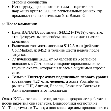
стороны сообщества
Нет структурированного сигнала авторитета от
надежных крипто KOL на региональных рынках, где
проживает пользовательская база Banana Gun
✅
После кампании:
Цена BANANA составляет
$43,12 (+176%)
с чистым,
атрибутируемым перегибом, начиная с даты начала
кампании
Рыночная стоимость достигла
$112,3 млн
(рейтинг
CoinMarketCap #452) в течение шести недель после
запуска.
77 публикаций KOL
от 69 человек из 5 регионов
появились в 72-часовом синхронизированном окне -
глубина охвата, которая вылилась в ощутимый спрос в
сети.
Только в
Твиттере охват подписчиков первого уровня
составляет 4,27 млн. человек
, а охват YouTube на
рынках СНГ, Англии, Европы, Ближнего Востока и
Азии дополняет этот показатель
Охват KOL - это такой актив, который продолжает работать и
после закрытия окна запуска. Видеоролики остаются на
YouTube, темы - в Twitter, а поисковые архивы продолжают их