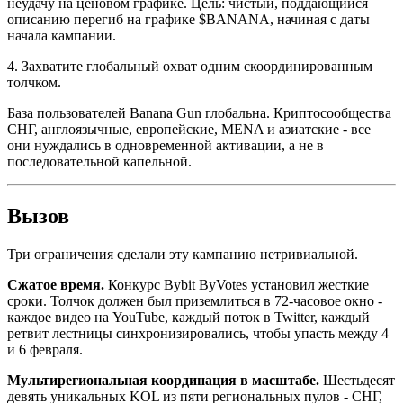
неудачу на ценовом графике. Цель: чистый, поддающийся
описанию перегиб на графике $BANANA, начиная с даты
начала кампании.
4. Захватите глобальный охват одним скоординированным
толчком.
База пользователей Banana Gun глобальна. Криптосообщества
СНГ, англоязычные, европейские, MENA и азиатские - все
они нуждались в одновременной активации, а не в
последовательной капельной.
Вызов
Три ограничения сделали эту кампанию нетривиальной.
Сжатое время.
Конкурс Bybit ByVotes установил жесткие
сроки. Толчок должен был приземлиться в 72-часовое окно -
каждое видео на YouTube, каждый поток в Twitter, каждый
ретвит лестницы синхронизировались, чтобы упасть между 4
и 6 февраля.
Мультирегиональная координация в масштабе.
Шестьдесят
девять уникальных KOL из пяти региональных пулов - СНГ,