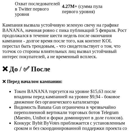
Охват последователей
4.27M+
(сумма пула
в Twitter первого
первого уровня)
уровня
Кампания вызвала устойчивую зеленую свечу на графике
BANANA, начиная ровно с пика публикаций 5 февраля. Рост
продолжался в течение шести недель после окончания
кампании - долгое время после того, как контент KOL
перестал быть трендовым, - что свидетельствует о том, что
толчок со стороны влиятельных лиц вызвал устойчивый
интерес покупателей, а не временный всплеск.
❌ До / ✅ После
❌
Перед началом кампании:
Токен BANANA торгуется на уровне $15,63 после
впадины перед кампанией на уровне $9,94 - боковое
движение без органического катализатора
Видимость Banana Gun ограничена в чрезвычайно
переполненной вертикали торговых ботов Telegram
(Maestro, Unibot и форки доминируют в доле голосов).
Конкурс Bybit ByVotes приближается с установленным
сроком и без скоординированной поддержки проекта со