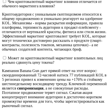
Чем криптовалютный маркетинг влияния отличается от
обычного маркетинга влияния?
Криптоаудитория с уникальным скептицизмом относится к
общему продвижению и уникально реагирует на одобрение
KOL. Механизмы - нормы раскрытия информации, правила
платформы, терпимость аудитории к продакт-плейсменту -
отличаются от вертикалей красоты, фитнеса или стиля жизни.
Эффективный маркетинг криптовалют требует KOL, которые
могут технически достоверно рассказать о продукте (смарт-
контракты, полезность токенов, механика цепочки) - а не
обычных создателей контента, читающих бриф.
Может ли криптовалютный маркетинг влиятельных лиц
реально сдвинуть цену токена?
Кампания Banana Gun дает прямой ответ на этот вопрос:
скоординированный 72-часовой натиск 77 публикаций KOL в
5 регионах привел к изменению цены на +176% и стойкому
шестинедельному восходящему тренду. Ключевой переменной
является
синхронизация
, а не совокупные расходы.
Поэтапное продвижение теряет сигнал. Сжатая акция
концентрирует внимание аудитории в достаточно коротком
промежутке времени для того, чтобы зарегистрироваться как
рыночный сигнал.