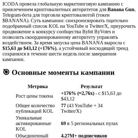
ICODA провела глобальную маркетинговую кампанию с
привлечением криптовалютных авторитетов для
Banana Gun
,
Telegram-бота для торговли криптовалютой (токен
$BANANA). Суть кампании: синхронизировать тщательно
подобранный список KOL на YouTube и Twitter/X, приурочить
продвижение к конкурсу сообщества Bybit ByVotes и
позволить скоординированному авторитету управлять
воздействием. За время запуска цена BANANA выросла с
$15,63 до $43,12 (+176%)
, а устойчивый восходящий тренд
сохранялся в течение шести недель после завершения
кампании.
🎯 Основные моменты кампании
Метрика
Результат
+176% (≈2,76x)
- с $15,63 до
Рост цены токена
$43,12
Общее количество
77
(43 YouTube + 34
публикаций KOL
Twitter/X)
Уникальные
активированные
69
в 5 региональных пулах
KOL
Объединенный
4.27M+ подписчиков