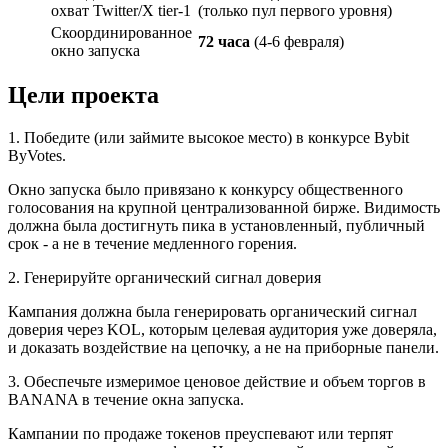
охват Twitter/X tier-1
(только пул первого уровня)
Скоординированное
72 часа
(4-6 февраля)
окно запуска
Цели проекта
1. Победите (или займите высокое место) в конкурсе Bybit
ByVotes.
Окно запуска было привязано к конкурсу общественного
голосования на крупной централизованной бирже. Видимость
должна была достигнуть пика в установленный, публичный
срок - а не в течение медленного горения.
2. Генерируйте органический сигнал доверия
Кампания должна была генерировать органический сигнал
доверия через KOL, которым целевая аудитория уже доверяла,
и доказать воздействие на цепочку, а не на приборные панели.
3. Обеспечьте измеримое ценовое действие и объем торгов в
BANANA в течение окна запуска.
Кампании по продаже токенов преуспевают или терпят