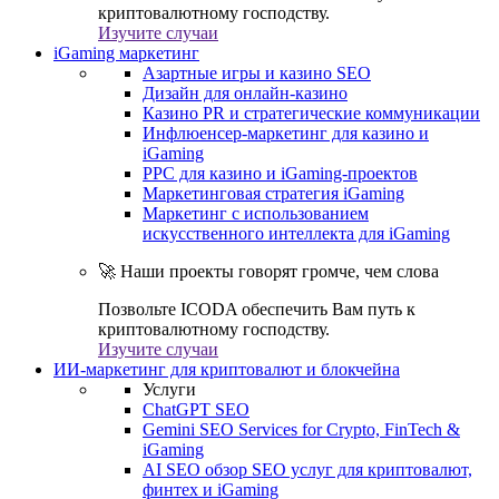
криптовалютному господству.
Изучите случаи
iGaming маркетинг
Азартные игры и казино SEO
Дизайн для онлайн-казино
Казино PR и стратегические коммуникации
Инфлюенсер-маркетинг для казино и
iGaming
PPC для казино и iGaming-проектов
Маркетинговая стратегия iGaming
Маркетинг с использованием
искусственного интеллекта для iGaming
🚀 Наши проекты говорят громче, чем слова
Позвольте ICODA обеспечить Вам путь к
криптовалютному господству.
Изучите случаи
ИИ-маркетинг для криптовалют и блокчейна
Услуги
ChatGPT SEO
Gemini SEO Services for Crypto, FinTech &
iGaming
AI SEO обзор SEO услуг для криптовалют,
финтех и iGaming