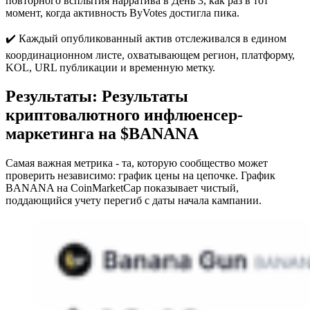
повторного всплытия нарратива в День 3, как раз в тот
момент, когда активность ByVotes достигла пика.
✔️ Каждый опубликованный актив отслеживался в едином
координационном листе, охватывающем регион, платформу,
KOL, URL публикации и временную метку.
Результаты: Результаты
криптовалютного инфлюенсер-
маркетинга на $BANANA
Самая важная метрика - та, которую сообщество может
проверить независимо: график цены на цепочке. График
BANANA на CoinMarketCap показывает чистый,
поддающийся учету перегиб с даты начала кампании.