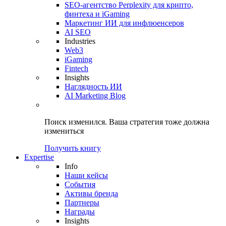
SEO-агентство Perplexity для крипто,
финтеха и iGaming
Маркетинг ИИ для инфлюенсеров
AI SEO
Industries
Web3
iGaming
Fintech
Insights
Наглядность ИИ
AI Marketing Blog
Поиск изменился.
Ваша стратегия
тоже должна
измениться
Получить книгу
Expertise
Info
Наши кейсы
События
Активы бренда
Партнеры
Награды
Insights