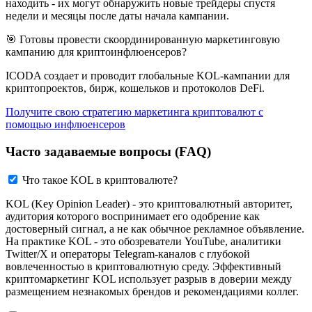
находить - их могут обнаружить новые трейдеры спустя
недели и месяцы после даты начала кампании.
🎯 Готовы провести скоординированную маркетинговую
кампанию для криптоинфлюенсеров?
ICODA создает и проводит глобальные KOL-кампании для
криптопроектов, бирж, кошельков и протоколов DeFi.
Получите свою стратегию маркетинга криптовалют с
помощью инфлюенсеров
Часто задаваемые вопросы (FAQ)
Что такое KOL в криптовалюте?
KOL (Key Opinion Leader) - это криптовалютный авторитет,
аудитория которого воспринимает его одобрение как
достоверный сигнал, а не как обычное рекламное объявление.
На практике KOL - это обозреватели YouTube, аналитики
Twitter/X и операторы Telegram-каналов с глубокой
вовлеченностью в криптовалютную среду. Эффективный
криптомаркетинг KOL использует разрыв в доверии между
размещением незнакомых брендов и рекомендациями коллег.