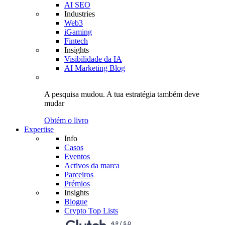
AI SEO
Industries
Web3
iGaming
Fintech
Insights
Visibilidade da IA
AI Marketing Blog
A pesquisa mudou.
A tua estratégia
também deve
mudar
Obtém o livro
Expertise
Info
Casos
Eventos
Activos da marca
Parceiros
Prémios
Insights
Blogue
Crypto Top Lists