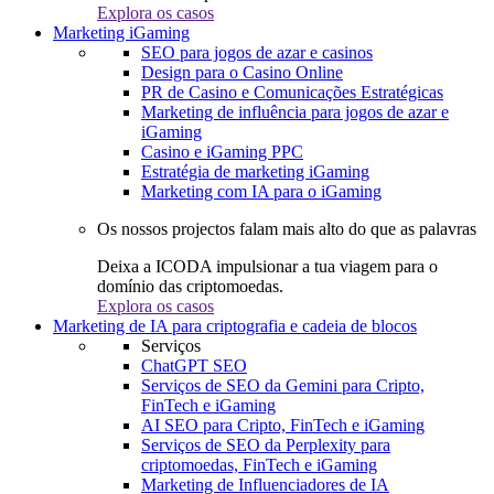
Explora os casos
Marketing iGaming
SEO para jogos de azar e casinos
Design para o Casino Online
PR de Casino e Comunicações Estratégicas
Marketing de influência para jogos de azar e
iGaming
Casino e iGaming PPC
Estratégia de marketing iGaming
Marketing com IA para o iGaming
Os nossos projectos falam mais alto do que as palavras
Deixa a ICODA impulsionar a tua viagem para o
domínio das criptomoedas.
Explora os casos
Marketing de IA para criptografia e cadeia de blocos
Serviços
ChatGPT SEO
Serviços de SEO da Gemini para Cripto,
FinTech e iGaming
AI SEO para Cripto, FinTech e iGaming
Serviços de SEO da Perplexity para
criptomoedas, FinTech e iGaming
Marketing de Influenciadores de IA