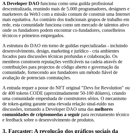
A Developer DAO
funciona como uma guilda profissional
descentralizada, reunindo mais de 5.000 programadores, designers e
marketeers da Web3 com a missão comum de construir uma Internet
mais equitativa. Ao contrário dos tradicionais grupos de trabalho em
rede, esta comunidade funciona como um mercado de talentos ativo
onde os fundadores podem encontrar co-fundadores, conselheiros
técnicos e primeiros empregados.
A estrutura do DAO em torno de guildas especializadas - incluindo
desenvolvimento, design, marketing e jurídico - cria ambientes
focados para discussões técnicas profundas e colaboração. Os
membros constroem reputações verificáveis na cadeia através de
contribuições para projectos de código aberto e governação da
comunidade, fornecendo aos fundadores um método fiável de
avaliação de potenciais contratações.
A entrada requer a posse do NFT original "Devs for Revolution" ou
de 400 tokens CODE (aproximadamente 50-100 dólares), criando
uma comunidade empenhada de construtores sérios. O mecanismo
de token-gating garante uma elevada relação sinal-ruído nas
discussões, tornando a Developer DAO uma das
melhores
comunidades de criptomoedas a seguir
para recrutamento técnico
e feedback sobre o desenvolvimento de produtos.
3. Farcaster: A revolução dos gráficos sociais da