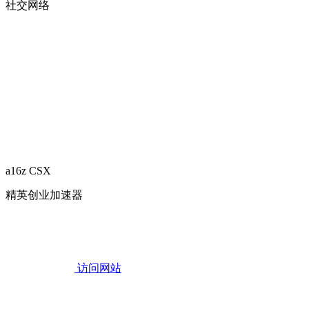
社交网络
a16z CSX
精英创业加速器
访问网站