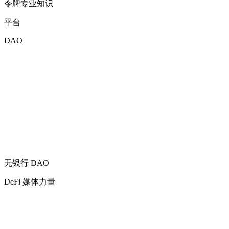
令牌专业知识
平台
DAO
无银行 DAO
DeFi 媒体力量