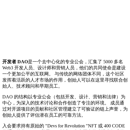
开发者 DAO
是一个去中心化的专业公会，汇集了 5000 多名
Web3 开发人员、设计师和营销人员，他们的共同使命是建设
一个更加公平的互联网。 与传统的网络团体不同，这个社区
发挥着活跃的人才市场的作用，创始人可以在这里寻找联合创
始人、技术顾问和早期员工。
DAO 的结构以专业公会（包括开发、设计、营销和法律）为
中心，为深入的技术讨论和合作创造了专注的环境。 成员通
过对开源项目的贡献和社区管理建立了可验证的链上声誉，为
创始人提供了评估潜在员工的可靠方法。
入会要求持有原始的 "Devs for Revolution "NFT 或 400 CODE