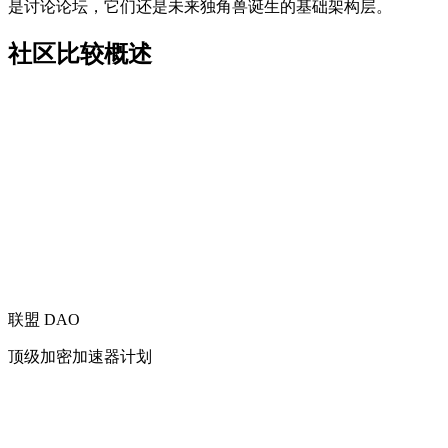
是讨论论坛，它们还是未来独角兽诞生的基础架构层。
社区比较概述
联盟 DAO
顶级加密加速器计划