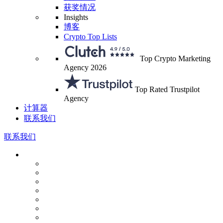
获奖情况
Insights
博客
Crypto Top Lists
Top Crypto Marketing
Agency 2026
Top Rated Trustpilot
Agency
计算器
联系我们
联系我们