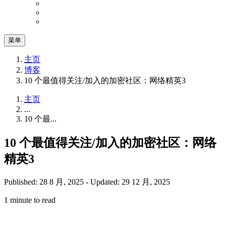
菜单
主页
博客
10 个最值得关注/加入的加密社区：网络精英3
主页
...
10 个最...
10 个最值得关注/加入的加密社区：网络
精英3
Published: 28 8 月, 2025
-
Updated: 29 12 月, 2025
1 minute to read