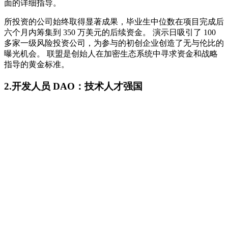
面的详细指导。
所投资的公司始终取得显著成果，毕业生中位数在项目完成后
六个月内筹集到 350 万美元的后续资金。 演示日吸引了 100
多家一级风险投资公司，为参与的初创企业创造了无与伦比的
曝光机会。 联盟是创始人在加密生态系统中寻求资金和战略
指导的黄金标准。
2.开发人员 DAO：技术人才强国