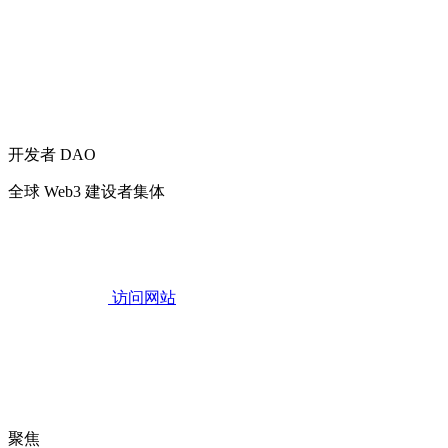
开发者 DAO
全球 Web3 建设者集体
访问网站
聚焦