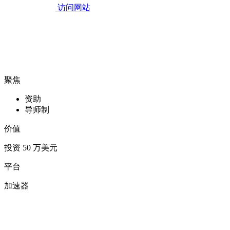
访问网站
聚焦
资助
导师制
价值
投资 50 万美元
平台
加速器