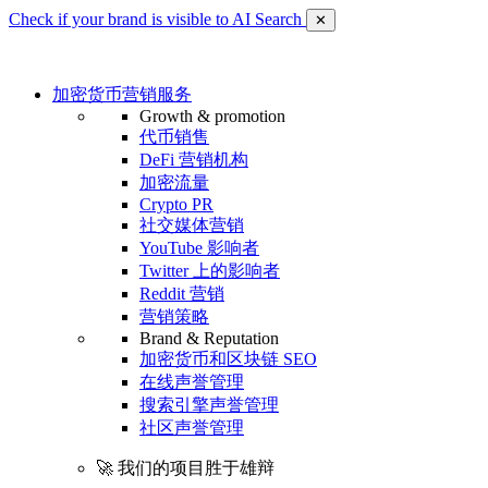
Check if your brand is visible to AI Search
✕
加密货币营销服务
Growth & promotion
代币销售
DeFi 营销机构
加密流量
Crypto PR
社交媒体营销
YouTube 影响者
Twitter 上的影响者
Reddit 营销
营销策略
Brand & Reputation
加密货币和区块链 SEO
在线声誉管理
搜索引擎声誉管理
社区声誉管理
🚀 我们的项目胜于雄辩