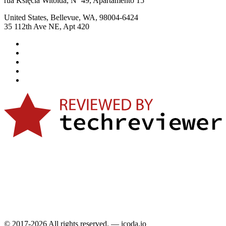
rua Księcia Witolda, Nº 49, Apartamento 15
United States, Bellevue, WA, 98004-6424
35 112th Ave NE, Apt 420
© 2017-2026 All rights reserved. — icoda.io