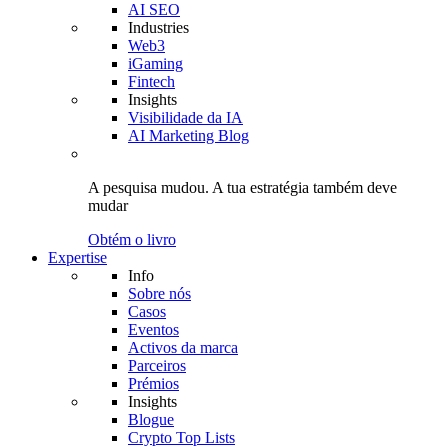
AI SEO
Industries
Web3
iGaming
Fintech
Insights
Visibilidade da IA
AI Marketing Blog
A pesquisa mudou.
A tua estratégia
também deve
mudar
Obtém o livro
Expertise
Info
Sobre nós
Casos
Eventos
Activos da marca
Parceiros
Prémios
Insights
Blogue
Crypto Top Lists