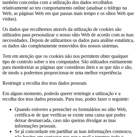
também concordas com a utilização dos dados recolhidos
relativamente ao teu comportamento online (analisar o tráfego na
Web, as páginas Web em que passas mais tempo e os sítios Web que
visitas).
Os dados que recolhemos através da utilização de cookies são
utilizados para personalizar o nosso sítio Web de acordo com as tuas
necessidades. Depois de utilizarmos os dados para análise estatística,
os dados são completamente removidos dos nossos sistemas.
Tem em atenção que os cookies não nos permitem obter qualquer
tipo de controlo sobre o teu computador. São utilizados estritamente
para monitorizar as páginas que consideras úteis e as que não o são,
de modo a podermos proporcionar-te uma melhor experiência.
Restringir a recolha dos teus dados pessoais
Em algum momento, poderás querer restringir a utilização e a
recolha dos teus dados pessoais. Para isso, podes fazer o seguinte:
Quando estiveres a preencher os formulários no sítio Web,
certifica-te de que verificas se existe uma caixa que podes
deixar desmarcada, caso não queiras divulgar as tuas
informações pessoais.
Se já concordaste em partilhar as tuas informações connosco,
não hesites em contactar-nos por e-mail e teremos todo o