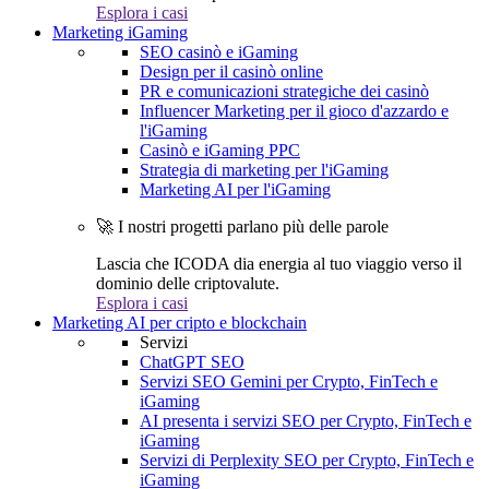
Esplora i casi
Marketing iGaming
SEO casinò e iGaming
Design per il casinò online
PR e comunicazioni strategiche dei casinò
Influencer Marketing per il gioco d'azzardo e
l'iGaming
Casinò e iGaming PPC
Strategia di marketing per l'iGaming
Marketing AI per l'iGaming
🚀 I nostri progetti parlano più delle parole
Lascia che ICODA dia energia al tuo viaggio verso il
dominio delle criptovalute.
Esplora i casi
Marketing AI per cripto e blockchain
Servizi
ChatGPT SEO
Servizi SEO Gemini per Crypto, FinTech e
iGaming
AI presenta i servizi SEO per Crypto, FinTech e
iGaming
Servizi di Perplexity SEO per Crypto, FinTech e
iGaming