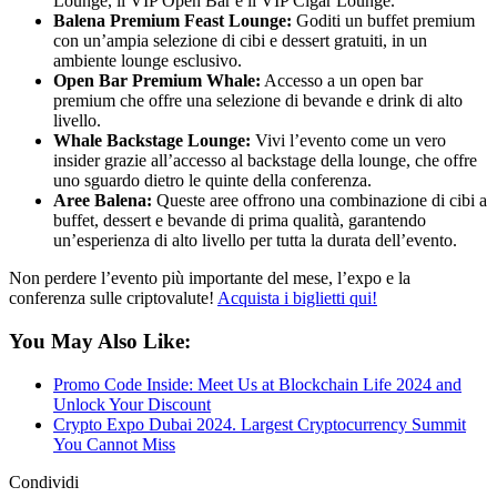
Lounge, il VIP Open Bar e il VIP Cigar Lounge.
Balena Premium Feast Lounge:
Goditi un buffet premium
con un’ampia selezione di cibi e dessert gratuiti, in un
ambiente lounge esclusivo.
Open Bar Premium Whale:
Accesso a un open bar
premium che offre una selezione di bevande e drink di alto
livello.
Whale Backstage Lounge:
Vivi l’evento come un vero
insider grazie all’accesso al backstage della lounge, che offre
uno sguardo dietro le quinte della conferenza.
Aree Balena:
Queste aree offrono una combinazione di cibi a
buffet, dessert e bevande di prima qualità, garantendo
un’esperienza di alto livello per tutta la durata dell’evento.
Non perdere l’evento più importante del mese, l’expo e la
conferenza sulle criptovalute!
Acquista i biglietti qui!
You May Also Like:
Promo Code Inside: Meet Us at Blockchain Life 2024 and
Unlock Your Discount
Crypto Expo Dubai 2024. Largest Cryptocurrency Summit
You Cannot Miss
Condividi