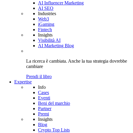
AI Influencer Marketing
AI SEO
Industries
Web3
iGaming
Fintech
Insights
Visibilità AI
AI Marketing Blog
La ricerca è cambiata. Anche
la tua strategia
dovrebbe
cambiare
Prendi il libro
Expertise
Info
Cases
Eventi
Beni del marchio
Partner
Premi
Insights
Blog
Crypto Top Lists