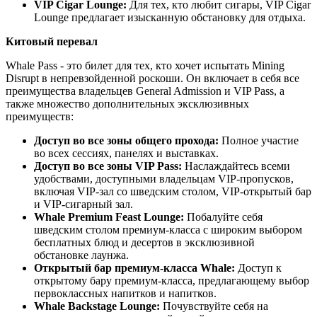
VIP Cigar Lounge:
Для тех, кто любит сигары, VIP Cigar
Lounge предлагает изысканную обстановку для отдыха.
Китовый перевал
Whale Pass - это билет для тех, кто хочет испытать Mining
Disrupt в непревзойденной роскоши. Он включает в себя все
преимущества владельцев General Admission и VIP Pass, а
также множество дополнительных эксклюзивных
преимуществ:
Доступ во все зоны общего прохода:
Полное участие
во всех сессиях, панелях и выставках.
Доступ во все зоны VIP Pass:
Наслаждайтесь всеми
удобствами, доступными владельцам VIP-пропусков,
включая VIP-зал со шведским столом, VIP-открытый бар
и VIP-сигарный зал.
Whale Premium Feast Lounge:
Побалуйте себя
шведским столом премиум-класса с широким выбором
бесплатных блюд и десертов в эксклюзивной
обстановке лаунжа.
Открытый бар премиум-класса Whale:
Доступ к
открытому бару премиум-класса, предлагающему выбор
первоклассных напитков и напитков.
Whale Backstage Lounge:
Почувствуйте себя на