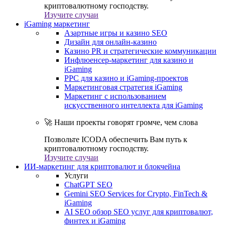
криптовалютному господству.
Изучите случаи
iGaming маркетинг
Азартные игры и казино SEO
Дизайн для онлайн-казино
Казино PR и стратегические коммуникации
Инфлюенсер-маркетинг для казино и
iGaming
PPC для казино и iGaming-проектов
Маркетинговая стратегия iGaming
Маркетинг с использованием
искусственного интеллекта для iGaming
🚀 Наши проекты говорят громче, чем слова
Позвольте ICODA обеспечить Вам путь к
криптовалютному господству.
Изучите случаи
ИИ-маркетинг для криптовалют и блокчейна
Услуги
ChatGPT SEO
Gemini SEO Services for Crypto, FinTech &
iGaming
AI SEO обзор SEO услуг для криптовалют,
финтех и iGaming