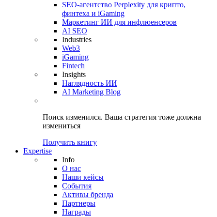
SEO-агентство Perplexity для крипто,
финтеха и iGaming
Маркетинг ИИ для инфлюенсеров
AI SEO
Industries
Web3
iGaming
Fintech
Insights
Наглядность ИИ
AI Marketing Blog
Поиск изменился.
Ваша стратегия
тоже должна
измениться
Получить книгу
Expertise
Info
О нас
Наши кейсы
События
Активы бренда
Партнеры
Награды