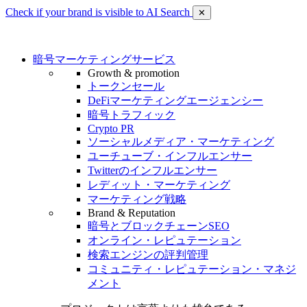
Check if your brand is visible to AI Search
✕
暗号マーケティングサービス
Growth & promotion
トークンセール
DeFiマーケティングエージェンシー
暗号トラフィック
Crypto PR
ソーシャルメディア・マーケティング
ユーチューブ・インフルエンサー
Twitterのインフルエンサー
レディット・マーケティング
マーケティング戦略
Brand & Reputation
暗号とブロックチェーンSEO
オンライン・レピュテーション
検索エンジンの評判管理
コミュニティ・レピュテーション・マネジ
メント