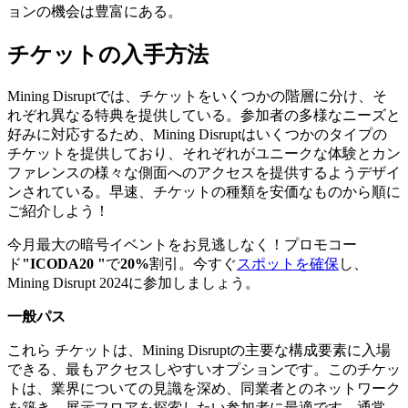
ョンの機会は豊富にある。
チケットの入手方法
Mining Disruptでは、チケットをいくつかの階層に分け、そ
れぞれ異なる特典を提供している。参加者の多様なニーズと
好みに対応するため、Mining Disruptはいくつかのタイプの
チケットを提供しており、それぞれがユニークな体験とカン
ファレンスの様々な側面へのアクセスを提供するようデザイ
ンされている。早速、チケットの種類を安価なものから順に
ご紹介しよう！
今月最大の暗号イベントをお見逃しなく！プロモコー
ド
"ICODA20 "
で
20%
割引。今すぐ
スポットを確保
し、
Mining Disrupt 2024に参加しましょう。
一般パス
これら
チケットは、Mining Disruptの主要な構成要素に入場
できる、最もアクセスしやすいオプションです。このチケッ
トは、業界についての見識を深め、同業者とのネットワーク
を築き、展示フロアを探索したい参加者に最適です。通常、