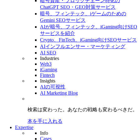
暗号資産・ブロックチェーン特化の
ChatGPT SEO・GEO対策サービス
暗号、フィンテック、iゲームのための
Gemini SEOサービス
AIが暗号、フィンテック、iGaming向けSEO
サービスを紹介
Crypto、FinTech、iGaming向けSEOサービス
AIインフルエンサー・マーケティング
AI SEO
Industries
Web3
iGaming
Fintech
Insights
AIの可視性
AI Marketing Blog
検索は変わった。
あなたの戦略も
変わるべきだ。
本を手に入れる
Expertise
Info
Cases