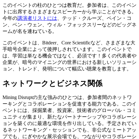
このイベントの柱のひとつは教育だ。参加者は、このイベン
トに出席するさまざまなスピーカーから学ぶことができる。
今年の
講演者リストには
、テッド・クルーズ、ペイン・コ
ン、ベン・ウェン、ウィル・フォックスリーなどのビッグネ
ームが名を連ねている。
このイベントは、Bitdeer、Core Scientificなど、さまざまな大
手暗号企業によって後押しされています。このイベントで
は、学習は単なる機会ではなく、必須です！多くの代表者や
企業が、暗号のマイニングの世界における新しいソリューシ
ョン、トレンド、発明について幅広い聴衆を教育します。
ネットワークとビジネス関係
Mining Disruptの主な強みのひとつは、参加者間のネットワ
ーキングとコラボレーションを促進する能力である。このイ
ベントには、採掘業者、投資家、技術者のグローバル・コミ
ュニティが集まり、新たなパートナーシップやコラボレーシ
ョンを築くのに最適な環境を作り出している。予定されてい
るネットワーキング・セッションでも、非公式なミートアッ
プでも、にぎやかな展示会場でも、つながりやコラボレーシ