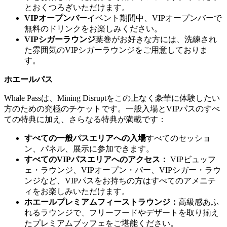
とおくつろぎいただけます。
VIPオープンバー
イベント期間中、VIPオープンバーで
無料のドリンクをお楽しみください。
VIPシガーラウンジ
葉巻がお好きな方には、洗練され
た雰囲気のVIPシガーラウンジをご用意しておりま
す。
ホエールパス
Whale Passは、Mining Disruptをこの上なく豪華に体験したい
方のための究極のチケットです。一般入場とVIPパスのすべ
ての特典に加え、さらなる特典が満載です：
すべての一般パスエリアへの入場
すべてのセッショ
ン、パネル、展示に参加できます。
すべてのVIPパスエリアへのアクセス：
VIPビュッフ
ェ・ラウンジ、VIPオープン・バー、VIPシガー・ラウ
ンジなど、VIPパスをお持ちの方はすべてのアメニテ
ィをお楽しみいただけます。
ホエールプレミアムフィーストラウンジ：
高級感あふ
れるラウンジで、フリーフードやデザートを取り揃え
たプレミアムブッフェをご堪能ください。