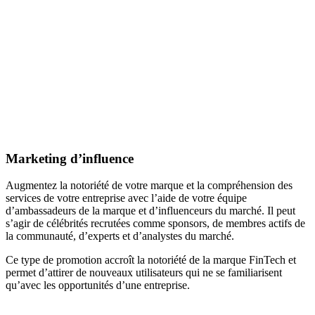
Marketing d’influence
Augmentez la notoriété de votre marque et la compréhension des
services de votre entreprise avec l’aide de votre équipe
d’ambassadeurs de la marque et d’influenceurs du marché. Il peut
s’agir de célébrités recrutées comme sponsors, de membres actifs de
la communauté, d’experts et d’analystes du marché.
Ce type de promotion accroît la notoriété de la marque FinTech et
permet d’attirer de nouveaux utilisateurs qui ne se familiarisent
qu’avec les opportunités d’une entreprise.