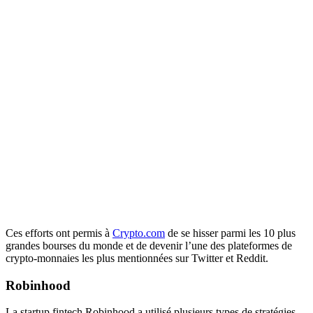
Ces efforts ont permis à
Crypto.com
de se hisser parmi les 10 plus
grandes bourses du monde et de devenir l’une des plateformes de
crypto-monnaies les plus mentionnées sur Twitter et Reddit.
Robinhood
La startup fintech Robinhood a utilisé plusieurs types de stratégies