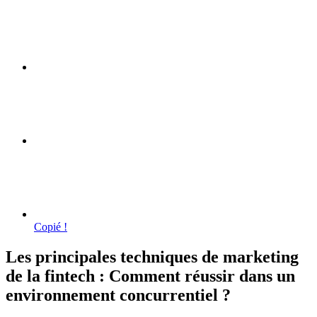
Copié !
Les principales techniques de marketing
de la fintech : Comment réussir dans un
environnement concurrentiel ?