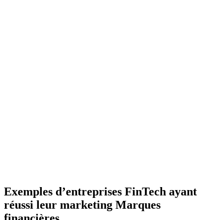
Exemples d’entreprises FinTech ayant
réussi leur marketing Marques
financières