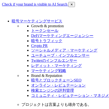
Check if your brand is visible to AI Search
✕
暗号マーケティングサービス
Growth & promotion
トークンセール
DeFiマーケティングエージェンシー
暗号トラフィック
Crypto PR
ソーシャルメディア・マーケティング
ユーチューブ・インフルエンサー
Twitterのインフルエンサー
レディット・マーケティング
マーケティング戦略
Brand & Reputation
暗号とブロックチェーンSEO
オンライン・レピュテーション
検索エンジンの評判管理
コミュニティ・レピュテーション・マネジメ
プロジェクトは言葉よりも雄弁である。