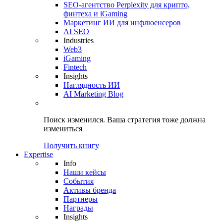
SEO-агентство Perplexity для крипто,
финтеха и iGaming
Маркетинг ИИ для инфлюенсеров
AI SEO
Industries
Web3
iGaming
Fintech
Insights
Наглядность ИИ
AI Marketing Blog
Поиск изменился.
Ваша стратегия
тоже должна
измениться
Получить книгу
Expertise
Info
Наши кейсы
События
Активы бренда
Партнеры
Награды
Insights