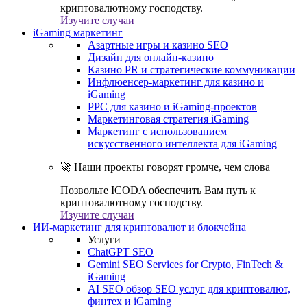
криптовалютному господству.
Изучите случаи
iGaming маркетинг
Азартные игры и казино SEO
Дизайн для онлайн-казино
Казино PR и стратегические коммуникации
Инфлюенсер-маркетинг для казино и
iGaming
PPC для казино и iGaming-проектов
Маркетинговая стратегия iGaming
Маркетинг с использованием
искусственного интеллекта для iGaming
🚀 Наши проекты говорят громче, чем слова
Позвольте ICODA обеспечить Вам путь к
криптовалютному господству.
Изучите случаи
ИИ-маркетинг для криптовалют и блокчейна
Услуги
ChatGPT SEO
Gemini SEO Services for Crypto, FinTech &
iGaming
AI SEO обзор SEO услуг для криптовалют,
финтех и iGaming