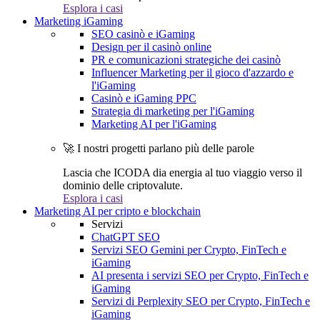
Esplora i casi
Marketing iGaming
SEO casinò e iGaming
Design per il casinò online
PR e comunicazioni strategiche dei casinò
Influencer Marketing per il gioco d'azzardo e
l'iGaming
Casinò e iGaming PPC
Strategia di marketing per l'iGaming
Marketing AI per l'iGaming
🚀 I nostri progetti parlano più delle parole
Lascia che ICODA dia energia al tuo viaggio verso il
dominio delle criptovalute.
Esplora i casi
Marketing AI per cripto e blockchain
Servizi
ChatGPT SEO
Servizi SEO Gemini per Crypto, FinTech e
iGaming
AI presenta i servizi SEO per Crypto, FinTech e
iGaming
Servizi di Perplexity SEO per Crypto, FinTech e
iGaming