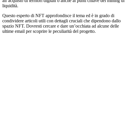
all’acquisto di territori digitali o anche ai punti chiave del mining di
liquidità.
Questo esperto di NFT approfondisce il tema ed è in grado di
condividere articoli utili con dettagli cruciali che dipendono dallo
spazio NFT. Dovresti cercare e dare un’occhiata ad alcune delle
ultime email per scoprire le peculiarità del progetto.