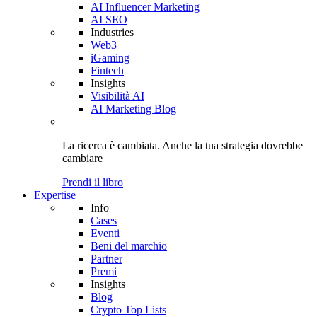
AI Influencer Marketing
AI SEO
Industries
Web3
iGaming
Fintech
Insights
Visibilità AI
AI Marketing Blog
La ricerca è cambiata. Anche
la tua strategia
dovrebbe
cambiare
Prendi il libro
Expertise
Info
Cases
Eventi
Beni del marchio
Partner
Premi
Insights
Blog
Crypto Top Lists