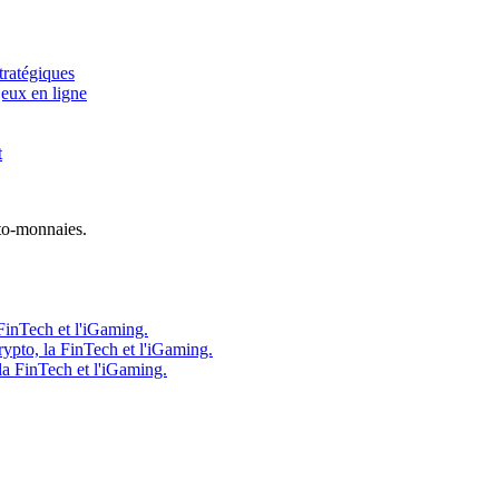
tratégiques
jeux en ligne
t
to-monnaies.
FinTech et l'iGaming.
ypto, la FinTech et l'iGaming.
la FinTech et l'iGaming.