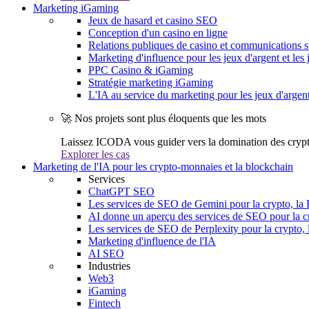
Marketing iGaming
Jeux de hasard et casino SEO
Conception d'un casino en ligne
Relations publiques de casino et communications s
Marketing d'influence pour les jeux d'argent et les 
PPC Casino & iGaming
Stratégie marketing iGaming
L'IA au service du marketing pour les jeux d'argen
🚀 Nos projets sont plus éloquents que les mots
Laissez ICODA vous guider vers la domination des cryp
Explorer les cas
Marketing de l'IA pour les crypto-monnaies et la blockchain
Services
ChatGPT SEO
Les services de SEO de Gemini pour la crypto, la 
AI donne un aperçu des services de SEO pour la cr
Les services de SEO de Perplexity pour la crypto, 
Marketing d'influence de l'IA
AI SEO
Industries
Web3
iGaming
Fintech