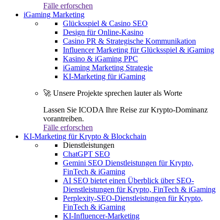
Fälle erforschen
iGaming Marketing
Glücksspiel & Casino SEO
Design für Online-Kasino
Casino PR & Strategische Kommunikation
Influencer Marketing für Glücksspiel & iGaming
Kasino & iGaming PPC
iGaming Marketing Strategie
KI-Marketing für iGaming
🚀 Unsere Projekte sprechen lauter als Worte
Lassen Sie ICODA Ihre Reise zur Krypto-Dominanz
vorantreiben.
Fälle erforschen
KI-Marketing für Krypto & Blockchain
Dienstleistungen
ChatGPT SEO
Gemini SEO Dienstleistungen für Krypto,
FinTech & iGaming
AI SEO bietet einen Überblick über SEO-
Dienstleistungen für Krypto, FinTech & iGaming
Perplexity-SEO-Dienstleistungen für Krypto,
FinTech & iGaming
KI-Influencer-Marketing