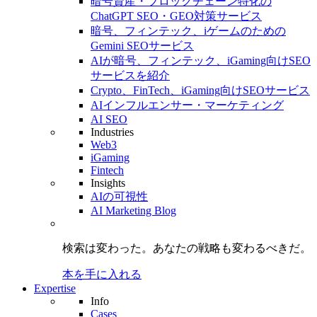
暗号資産・ブロックチェーン特化の
ChatGPT SEO・GEO対策サービス
暗号、フィンテック、iゲームのための
Gemini SEOサービス
AIが暗号、フィンテック、iGaming向けSEO
サービスを紹介
Crypto、FinTech、iGaming向けSEOサービス
AIインフルエンサー・マーケティング
AI SEO
Industries
Web3
iGaming
Fintech
Insights
AIの可視性
AI Marketing Blog
検索は変わった。
あなたの戦略も
変わるべきだ。
本を手に入れる
Expertise
Info
Cases