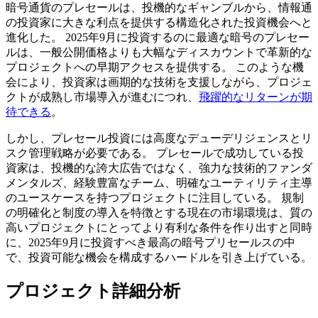
暗号通貨のプレセールは、投機的なギャンブルから、情報通
の投資家に大きな利点を提供する構造化された投資機会へと
進化した。 2025年9月に投資するのに最適な暗号のプレセー
ルは、一般公開価格よりも大幅なディスカウントで革新的な
プロジェクトへの早期アクセスを提供する。 このような機
会により、投資家は画期的な技術を支援しながら、プロジェ
クトが成熟し市場導入が進むにつれ、
飛躍的なリターンが期
待できる
。
しかし、プレセール投資には高度なデューデリジェンスとリ
スク管理戦略が必要である。 プレセールで成功している投
資家は、投機的な誇大広告ではなく、強力な技術的ファンダ
メンタルズ、経験豊富なチーム、明確なユーティリティ主導
のユースケースを持つプロジェクトに注目している。 規制
の明確化と制度の導入を特徴とする現在の市場環境は、質の
高いプロジェクトにとってより有利な条件を作り出すと同時
に、2025年9月に投資すべき最高の暗号プリセールスの中
で、投資可能な機会を構成するハードルを引き上げている。
プロジェクト詳細分析