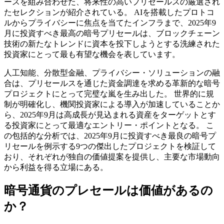
ースを組み合わせた、将来性の高いプリセールスの厳選され
たセレクションが紹介されている。 AIを搭載したプロトコ
ルからプライバシーに焦点を当てたインフラまで、2025年9
月に投資すべき最高の暗号プリセールは、ブロックチェーン
技術の新たなトレンドに資本を投下しようとする洗練された
投資家にとって最も有望な機会を表しています。
人工知能、分散型金融、プライバシー・ソリューションの融
合は、プリセールスを通じた資金調達を求める革新的な暗号
プロジェクトにとって完璧な嵐を生み出した。 世界的に規
制が明確化し、機関投資家による導入が加速していることか
ら、2025年9月は高成長が見込まれる資産をターゲットとす
る投資家にとって最適なエントリー・ポイントとなる。 こ
の包括的な分析では、2025年9月に投資すべき最良の暗号プ
リセールを例示する9つの傑出したプロジェクトを検証して
おり、それぞれが独自の価値提案を提供し、主要な市場動向
から利益を得る立場にある。
暗号通貨のプレセールは価値があるの
か？