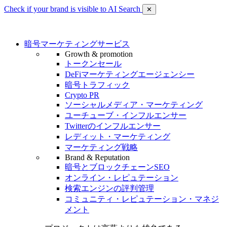
Check if your brand is visible to AI Search
✕
暗号マーケティングサービス
Growth & promotion
トークンセール
DeFiマーケティングエージェンシー
暗号トラフィック
Crypto PR
ソーシャルメディア・マーケティング
ユーチューブ・インフルエンサー
Twitterのインフルエンサー
レディット・マーケティング
マーケティング戦略
Brand & Reputation
暗号とブロックチェーンSEO
オンライン・レピュテーション
検索エンジンの評判管理
コミュニティ・レピュテーション・マネジ
メント