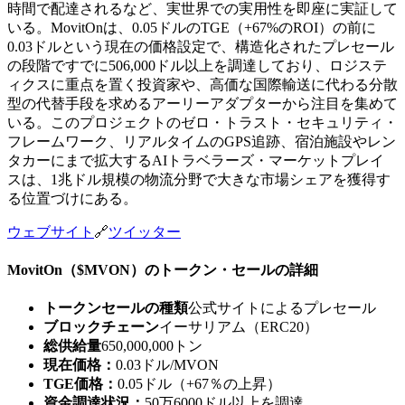
時間で配達されるなど、実世界での実用性を即座に実証して
いる。MovitOnは、0.05ドルのTGE（+67%のROI）の前に
0.03ドルという現在の価格設定で、構造化されたプレセール
の段階ですでに506,000ドル以上を調達しており、ロジステ
ィクスに重点を置く投資家や、高価な国際輸送に代わる分散
型の代替手段を求めるアーリーアダプターから注目を集めて
いる。このプロジェクトのゼロ・トラスト・セキュリティ・
フレームワーク、リアルタイムのGPS追跡、宿泊施設やレン
タカーにまで拡大するAIトラベラーズ・マーケットプレイ
スは、1兆ドル規模の物流分野で大きな市場シェアを獲得す
る位置づけにある。
ウェブサイト
🔗
ツイッター
MovitOn（$MVON）のトークン・セールの詳細
トークンセールの種類
公式サイトによるプレセール
ブロックチェーン
イーサリアム（ERC20）
総供給量
650,000,000トン
現在価格：
0.03ドル/MVON
TGE価格：
0.05ドル（+67％の上昇）
資金調達状況：
50万6000ドル以上を調達