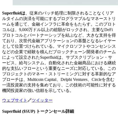
Superfluidは
、従来のバッチ処理に制限されることなくリア
ルタイムの決済を可能にするプログラマブルなマネーストリ
ームを通じて、金融インフラに革命をもたらす。このプロト
コルは、9,000万ドル以上の総額がロックされ、主要なDeFi
プロトコルとパートナーシップを結ぶなど、大きな支持を得
ており、次世代金融アプリケーションの基盤となるレイヤー
として位置づけられている。マイクロソフトやコンセンシス
などの企業で経験を積んだブロックチェーン開発者のチーム
によって設立されたSuperfluidは、サブスクリプション・サ
ービス、給与システム、自動化された金融商品における継続
的な支払いフローという重要なニーズに対応している。この
プロジェクトのマネー・ストリーミングに対する革新的なア
プローチは、Multicoin Capital、Delphi Ventures、Circleを含む
一流投資家の支持を集めており、この技術の可能性に対する
機関投資家の強い信頼を示している。
ウェブサイト
🔗
ツイッター
Superfluid ($SUP) トークンセール詳細