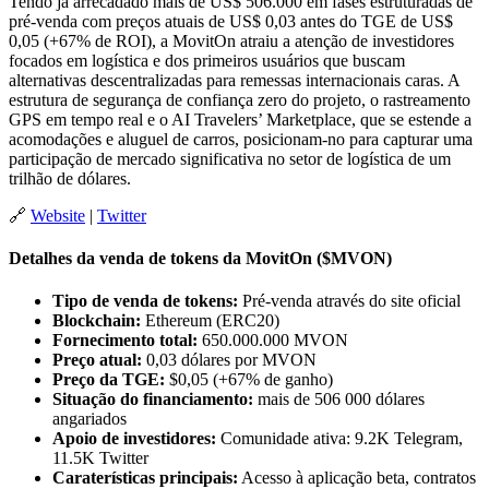
Tendo já arrecadado mais de US$ 506.000 em fases estruturadas de
pré-venda com preços atuais de US$ 0,03 antes do TGE de US$
0,05 (+67% de ROI), a MovitOn atraiu a atenção de investidores
focados em logística e dos primeiros usuários que buscam
alternativas descentralizadas para remessas internacionais caras. A
estrutura de segurança de confiança zero do projeto, o rastreamento
GPS em tempo real e o AI Travelers’ Marketplace, que se estende a
acomodações e aluguel de carros, posicionam-no para capturar uma
participação de mercado significativa no setor de logística de um
trilhão de dólares.
🔗
Website
|
Twitter
Detalhes da venda de tokens da MovitOn ($MVON)
Tipo de venda de tokens:
Pré-venda através do site oficial
Blockchain:
Ethereum (ERC20)
Fornecimento total:
650.000.000 MVON
Preço atual:
0,03 dólares por MVON
Preço da TGE:
$0,05 (+67% de ganho)
Situação do financiamento:
mais de 506 000 dólares
angariados
Apoio de investidores:
Comunidade ativa: 9.2K Telegram,
11.5K Twitter
Caraterísticas principais:
Acesso à aplicação beta, contratos