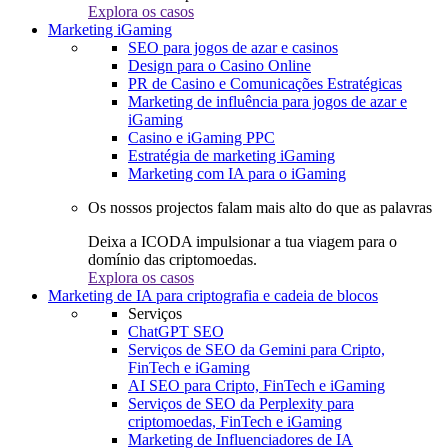
Explora os casos
Marketing iGaming
SEO para jogos de azar e casinos
Design para o Casino Online
PR de Casino e Comunicações Estratégicas
Marketing de influência para jogos de azar e
iGaming
Casino e iGaming PPC
Estratégia de marketing iGaming
Marketing com IA para o iGaming
Os nossos projectos falam mais alto do que as palavras
Deixa a ICODA impulsionar a tua viagem para o
domínio das criptomoedas.
Explora os casos
Marketing de IA para criptografia e cadeia de blocos
Serviços
ChatGPT SEO
Serviços de SEO da Gemini para Cripto,
FinTech e iGaming
AI SEO para Cripto, FinTech e iGaming
Serviços de SEO da Perplexity para
criptomoedas, FinTech e iGaming
Marketing de Influenciadores de IA