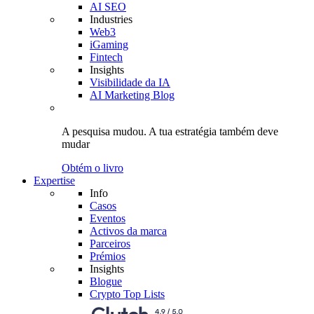
AI SEO
Industries
Web3
iGaming
Fintech
Insights
Visibilidade da IA
AI Marketing Blog
A pesquisa mudou.
A tua estratégia
também deve
mudar
Obtém o livro
Expertise
Info
Casos
Eventos
Activos da marca
Parceiros
Prémios
Insights
Blogue
Crypto Top Lists