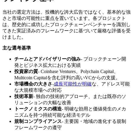
当社の選定方法は、投機的な誇大広告ではなく、基本的な強
さと市場の可能性に重点を置いています。各プロジェクト
は、歴史的に成功したブロックチェーンベンチャーを識別し
てきた実証済みのフレームワークに基づいて厳格な評価を受
けました。
主な選考基準
チームとアドバイザリーの強み
- ブロックチェーン開
発とビジネス拡大における実績
投資家の質
- Coinbase Ventures、Polychain Capital、
Multicoin Capitalを含む評判の高いVCからの支援。
市場機会の大きさ
-
成長可能性が明確
な、アドレス可能
な大規模市場への対応
技術革新
- 独自の技術的アプローチ、または既存のソ
リューションの大幅な改善
トークノミクスの構造
- 明確な効用と価値発生のメカ
ニズムを持つ持続可能な経済モデル
規制コンプライアンス
- 主要国・地域の進化する規制
フレームワークの遵守