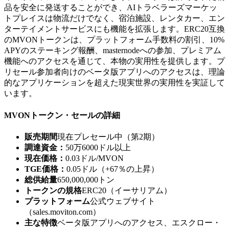
品を安全に発送することができ、AIトラベラーズマーケッ
トプレイスは物流だけでなく、宿泊施設、レンタカー、エン
ターテイメントサービスにも機能を拡張します。ERC20互換
のMVONトークンは、プラットフォーム手数料の割引、10%
APYのステーキング報酬、masternodeへの参加、プレミアム
機能へのアクセスを通じて、本物の実用性を提供します。プ
リセール参加者向けのベータ版アプリへのアクセスは、理論
的なアプリケーションを超えた現実世界の実用性を実証して
います。
MVONトークン・セールの詳細
販売期間
現在プレセール中（第2期）
調達資金：
50万6000ドル以上
現在価格：
0.03ドル/MVON
TGE価格：
0.05ドル（+67％の上昇）
総供給量
650,000,000トン
トークンの規格
ERC20（イーサリアム）
プラットフォーム
公式ウェブサイト
（sales.moviton.com）
主な特徴
ベータ版アプリへのアクセス、エスクロー・