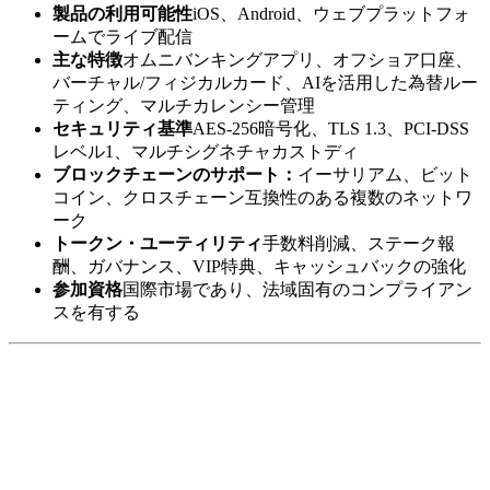
製品の利用可能性
iOS、Android、ウェブプラットフォ
ームでライブ配信
主な特徴
オムニバンキングアプリ、オフショア口座、
バーチャル/フィジカルカード、AIを活用した為替ルー
ティング、マルチカレンシー管理
セキュリティ基準
AES-256暗号化、TLS 1.3、PCI-DSS
レベル1、マルチシグネチャカストディ
ブロックチェーンのサポート：
イーサリアム、ビット
コイン、クロスチェーン互換性のある複数のネットワ
ーク
トークン・ユーティリティ
手数料削減、ステーク報
酬、ガバナンス、VIP特典、キャッシュバックの強化
参加資格
国際市場であり、法域固有のコンプライアン
スを有する