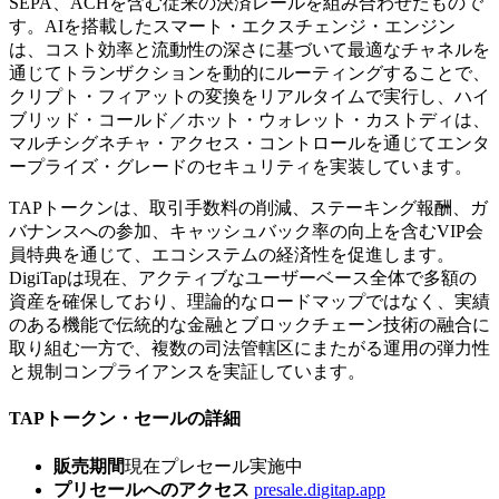
SEPA、ACHを含む従来の決済レールを組み合わせたもので
す。AIを搭載したスマート・エクスチェンジ・エンジン
は、コスト効率と流動性の深さに基づいて最適なチャネルを
通じてトランザクションを動的にルーティングすることで、
クリプト・フィアットの変換をリアルタイムで実行し、ハイ
ブリッド・コールド／ホット・ウォレット・カストディは、
マルチシグネチャ・アクセス・コントロールを通じてエンタ
ープライズ・グレードのセキュリティを実装しています。
TAPトークンは、取引手数料の削減、ステーキング報酬、ガ
バナンスへの参加、キャッシュバック率の向上を含むVIP会
員特典を通じて、エコシステムの経済性を促進します。
DigiTapは現在、アクティブなユーザーベース全体で多額の
資産を確保しており、理論的なロードマップではなく、実績
のある機能で伝統的な金融とブロックチェーン技術の融合に
取り組む一方で、複数の司法管轄区にまたがる運用の弾力性
と規制コンプライアンスを実証しています。
TAPトークン・セールの詳細
販売期間
現在プレセール実施中
プリセールへのアクセス
presale.digitap.app