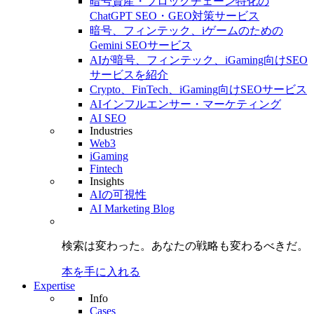
暗号資産・ブロックチェーン特化の
ChatGPT SEO・GEO対策サービス
暗号、フィンテック、iゲームのための
Gemini SEOサービス
AIが暗号、フィンテック、iGaming向けSEO
サービスを紹介
Crypto、FinTech、iGaming向けSEOサービス
AIインフルエンサー・マーケティング
AI SEO
Industries
Web3
iGaming
Fintech
Insights
AIの可視性
AI Marketing Blog
検索は変わった。
あなたの戦略も
変わるべきだ。
本を手に入れる
Expertise
Info
Cases