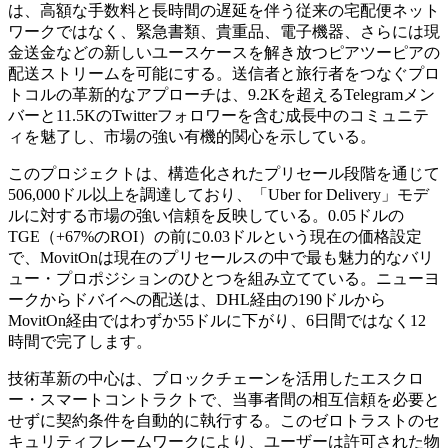
は、高額な手数料と長時間の遅延を伴う従来の宅配便ネット
ワークではなく、緊急書類、貴重品、電子機器、さらには現
金送金などの新しいユースケースを解き放つピアツーピアの
配送ストリームを可能にする。送信者と旅行者をつなぐプロ
トコルの革新的なアプローチは、9.2Kを超えるTelegramメン
バーと11.5KのTwitterフォロワーを含む成長中のコミュニテ
ィを魅了し、市場の強い有機的関心を示している。
このプロジェクトは、構造化されたプリセール段階を通じて
506,000ドル以上を調達しており、「Uber for Delivery」モデ
ルに対する市場の強い信頼を反映している。0.05ドルの
TGE（+67%のROI）の前に0.03ドルという現在の価格設定
で、MovitOnは現在のプリセールスの中で最も魅力的なバリ
ュー・プロポジションのひとつを組み立てている。ニューヨ
ークからドバイへの配送は、DHL経由の190ドルから
MovitOn経由ではわずか55ドルに下がり、6日間ではなく12
時間で完了します。
技術革新の中心は、ブロックチェーンを活用したエスクロ
ー・スマートコントラクトで、当事者間の相互信頼を必要と
せずに契約条件を自動的に執行する。このゼロトラストのセ
キュリティフレームワークにより、ユーザーは許可された物