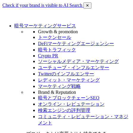
Check if your brand is visible to AI Search
✕
暗号マーケティングサービス
Growth & promotion
トークンセール
DeFiマーケティングエージェンシー
暗号トラフィック
Crypto PR
ソーシャルメディア・マーケティング
ユーチューブ・インフルエンサー
Twitterのインフルエンサー
レディット・マーケティング
マーケティング戦略
Brand & Reputation
暗号とブロックチェーンSEO
オンライン・レピュテーション
検索エンジンの評判管理
コミュニティ・レピュテーション・マネジ
メント