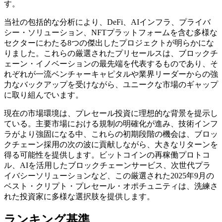
す。
当社の包括的な分析により、DeFi、AIインフラ、プライバ
シー・ソリューション、NFTプラットフォームを含む多様な
セクターにわたる8つの傑出したプロジェクトが明らかにな
りました。これらの厳選されたプリセールスは、ブロックチ
ェーン・イノベーションの最先端を代表するものであり、そ
れぞれが一流ベンチャーキャピタルや業界リーダーからの強
力なバックアップを受けながら、ユニークな市場のギャップ
に取り組んでいます。
現在の市場環境は、プレセール投資に理想的な背景を提示し
ている。主要市場における規制の明確化が進み、技術インフ
ラがより強固になる中、これらの初期段階の機会は、ブロッ
クチェーン採用の次の波に貢献しながら、大きなリターンを
得る可能性を提供します。ビットコインの再稼働プロトコ
ル、AIを活用したブロックチェーンサービス、次世代プラ
イバシーソリューションなど、この厳選された2025年9月の
ベスト・クリプト・プレセール・オポチュニティは、洗練さ
れた投資家に多様な選択肢を提供します。
ランキング基準