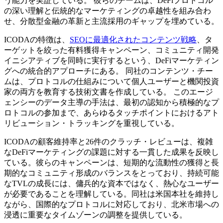
う能力を実証している。 彼らのチームは、DeFiプロトコル
の深い理解と伝統的なマーケティングの卓越性を組み合わ
せ、分散型金融の革新と主流採用のギャップを埋めている。
ICODAの特徴は、
SEOに最適化されたコンテンツ戦略
、タ
ーゲットを絞った有料獲得キャンペーン、コミュニティ開発
イニシアティブを同時に実行するという、DeFiマーケティン
グへの統合的アプローチにある。 同社のコンテンツ・チー
ムは、プロトコルの仕組みについて個人ユーザーと機関投資
家の両方を教育する技術文書を作成している。 このエージ
ェンシーのデータ主導の手法は、最初の認知から積極的なプ
ロトコルの参加まで、あらゆるタッチポイントにおけるアト
リビューション・トラッキングを重視している。
ICODAの顧客維持率と26件のクラッチ・レビューは、複雑
なDeFiマーケティングの課題に対する一貫した成果を反映し
ている。彼らのキャンペーンは、短期的な流動性の獲得と長
期的なコミュニティ形成のバランスをとっており、持続可能
なTVLの成長には、傭兵的な資本ではなく、熱心なユーザー
が必要であることを理解している。同社は米国本社を維持し
ながら、国際的なプロトコルに対応しており、北米市場への
浸透に重要なタイムゾーンの調整を提供している。