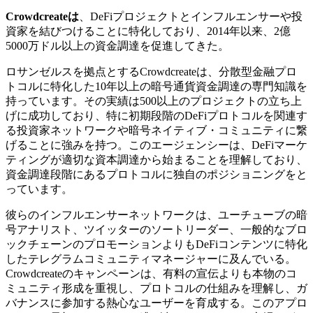
Crowdcreateは
、DeFiプロジェクトとインフルエンサーや投
資家を結びつけることに特化しており、2014年以来、2億
5000万ドル以上の資金調達を促進してきた。
ロサンゼルスを拠点とするCrowdcreateは、分散型金融プロ
トコルに特化した10年以上の暗号通貨資金調達の専門知識を
持っています。その実績は500以上のプロジェクトの立ち上
げに成功しており、特に初期段階のDeFiプロトコルを関連す
る投資家ネットワークや暗号ネイティブ・コミュニティに繋
げることに強みを持つ。このエージェンシーは、DeFiマーケ
ティングが適切な資本調達から始まることを理解しており、
資金調達段階にあるプロトコルに独自のポジショニングをと
っています。
彼らのインフルエンサーネットワークは、ユーチューブの暗
号アナリスト、ツイッターのソートリーダー、一般的なブロ
ックチェーンのプロモーションよりもDeFiコンテンツに特化
したテレグラムコミュニティマネージャーに及んでいる。
Crowdcreateのキャンペーンは、有料の宣伝よりも本物のコ
ミュニティ形成を重視し、プロトコルの仕組みを理解し、ガ
バナンスに参加する熱心なユーザーを育成する。このアプロ