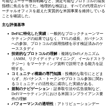
可能なユーザー獲得戦略など、測定可能なプロトコルの成長
指標に焦点を当てた。地理的な検証は、すべての代理店がバ
ーチャルオフィスを超えた実質的な米国事業を維持している
ことを確認した。
主な評価基準
DeFiに特化した実績
：一般的なブロックチェーンマー
ケティングの結果ではなく、TVLの成長、ガバナンス
への参加、プロトコルの採用指標を示す検証済みのケ
ーススタディ
技術的なプロトコルの理解
：複雑なDeFiメカニズム
（AMM、リクイディティマイニング、イールドストラ
テジー）をマーケティング資料で説明できる能力を証
明する。
コミュニティ構築の専門知識
：投機的な取引にとどま
らず、ガバナンス・トークンやプロトコル参加に関わ
るコミュニティの活性化に成功した実績がある。
規制のナビゲーション
：証券取引法や広告規制など、
DeFiマーケティングにおける米国コンプライアンス要
件の理解
パフォーマンスの透明性
：アトリビューションデー