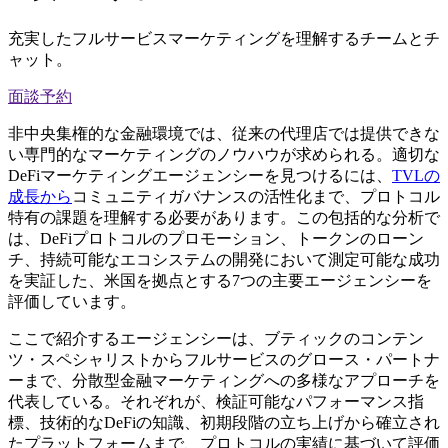
充実したフルサービスマーケティングを理解するチームとチ
ャット。
面談予約
非中央集権的な金融環境では、従来の代理店では提供できな
い専門的なマーケティングのノウハウが求められる。適切な
DeFiマーケティングエージェンシーを見つけるには、
TVLの
成長から
コミュニティガバナンスの活性化まで、プロトコル
特有の課題を理解する必要があります。この包括的な分析で
は、DeFiプロトコルのプロモーション、トークンのローン
チ、持続可能なエコシステムの開発において測定可能な成功
を実証した、米国を拠点とする7つの主要エージェンシーを
評価しています。
ここで紹介するエージェンシーは、ブティックのコンテン
ツ・スペシャリストからフルサービスのグロース・パートナ
ーまで、分散型金融マーケティングへの多様なアプローチを
代表している。それぞれが、検証可能なパフォーマンス指
標、技術的なDeFiの知識、初期段階の立ち上げから確立され
たプラットフォームまで、プロトコルの実績に基づいて評価