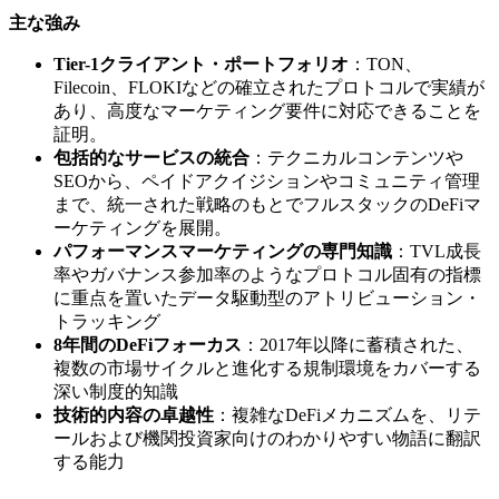
主な強み
Tier-1クライアント・ポートフォリオ
：TON、
Filecoin、FLOKIなどの確立されたプロトコルで実績が
あり、高度なマーケティング要件に対応できることを
証明。
包括的なサービスの統合
：テクニカルコンテンツや
SEOから、ペイドアクイジションやコミュニティ管理
まで、統一された戦略のもとでフルスタックのDeFiマ
ーケティングを展開。
パフォーマンスマーケティングの専門知識
：TVL成長
率やガバナンス参加率のようなプロトコル固有の指標
に重点を置いたデータ駆動型のアトリビューション・
トラッキング
8年間のDeFiフォーカス
：2017年以降に蓄積された、
複数の市場サイクルと進化する規制環境をカバーする
深い制度的知識
技術的内容の卓越性
：複雑なDeFiメカニズムを、リテ
ールおよび機関投資家向けのわかりやすい物語に翻訳
する能力