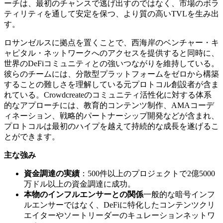
ーチは、最初のチャンスで逃げ出すのではなく、市場のボラ
ティリティを通して安定を保つ、より質の高いTVLを生み出
す。
ロサンゼルスに拠点を置くことで、西海岸のベンチャー・キ
ャピタル・ネットワークへのアクセスを提供すると同時に、
世界のDeFiコミュニティとの強いつながりを維持している。
彼らのチームには、分散型プラットフォームをゼロから構築
することの難しさを理解している元プロトコル創設者が含ま
れている。Crowdcreateのコミュニティ活性化に対する体系
的なアプローチには、教育的コンテンツ制作、AMAコーデ
ィネーション、戦略的パートナーシップ開発などが含まれ、
プロトコルは最初のハイプを越えて持続的な成長を遂げるこ
とができます。
主な強み
資金調達の実績
：500件以上のプロジェクトで2億5000
万ドル以上の資金調達に成功。
本物のインフルエンサーとの関係
一般的な暗号インフ
ルエンサーではなく、DeFiに特化したコンテンツクリ
エイターやソートリーダーのキュレーションネットワ