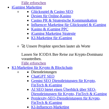
Fälle erforschen
iGaming Marketing
Glücksspiel & Casino SEO
Design für Online-Kasino
Casino PR & Strategische Kommunikation
Influencer Marketing für Glücksspiel & iGaming
Kasino & iGaming PPC
iGaming Marketing Strategie
KI-Marketing für iGaming
🚀 Unsere Projekte sprechen lauter als Worte
Lassen Sie ICODA Ihre Reise zur Krypto-Dominanz
vorantreiben.
Fälle erforschen
KI-Marketing für Krypto & Blockchain
Dienstleistungen
ChatGPT SEO
Gemini SEO Dienstleistungen für Krypto,
FinTech & iGaming
AI SEO bietet einen Überblick über SEO-
Dienstleistungen für Krypto, FinTech & iGaming
Perplexity-SEO-Dienstleistungen für Krypto,
FinTech & iGaming
KI-Influencer-Marketing