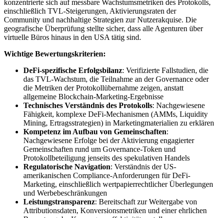
konzentrierte sich auf messbare Wachstumsmetriken des Protokolls,
einschließlich TVL-Steigerungen, Aktivierungsraten der
Community und nachhaltige Strategien zur Nutzerakquise. Die
geografische Überprüfung stellte sicher, dass alle Agenturen über
virtuelle Büros hinaus in den USA tätig sind.
Wichtige Bewertungskriterien:
DeFi-spezifische Erfolgsbilanz
: Verifizierte Fallstudien, die
das TVL-Wachstum, die Teilnahme an der Governance oder
die Metriken der Protokollübernahme zeigen, anstatt
allgemeine Blockchain-Marketing-Ergebnisse
Technisches Verständnis des Protokolls
: Nachgewiesene
Fähigkeit, komplexe DeFi-Mechanismen (AMMs, Liquidity
Mining, Ertragsstrategien) in Marketingmaterialien zu erklären
Kompetenz im Aufbau von Gemeinschaften
:
Nachgewiesene Erfolge bei der Aktivierung engagierter
Gemeinschaften rund um Governance-Token und
Protokollbeteiligung jenseits des spekulativen Handels
Regulatorische Navigation
: Verständnis der US-
amerikanischen Compliance-Anforderungen für DeFi-
Marketing, einschließlich wertpapierrechtlicher Überlegungen
und Werbebeschränkungen
Leistungstransparenz
: Bereitschaft zur Weitergabe von
Attributionsdaten, Konversionsmetriken und einer ehrlichen