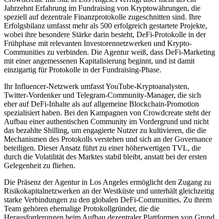
Jahrzehnt Erfahrung im Fundraising von Kryptowährungen, die
speziell auf dezentrale Finanzprotokolle zugeschnitten sind. Ihre
Erfolgsbilanz umfasst mehr als 500 erfolgreich gestartete Projekte,
wobei ihre besondere Stärke darin besteht, DeFi-Protokolle in der
Frühphase mit relevanten Investorennetzwerken und Krypto-
Communities zu verbinden. Die Agentur weiß, dass DeFi-Marketing
mit einer angemessenen Kapitalisierung beginnt, und ist damit
einzigartig für Protokolle in der Fundraising-Phase.
Ihr Influencer-Netzwerk umfasst YouTube-Kryptoanalysten,
Twitter-Vordenker und Telegram-Community-Manager, die sich
eher auf DeFi-Inhalte als auf allgemeine Blockchain-Promotion
spezialisiert haben. Bei den Kampagnen von Crowdcreate steht der
Aufbau einer authentischen Community im Vordergrund und nicht
das bezahlte Shilling, um engagierte Nutzer zu kultivieren, die die
Mechanismen des Protokolls verstehen und sich an der Governance
beteiligen. Dieser Ansatz führt zu einer höherwertigen TVL, die
durch die Volatilität des Marktes stabil bleibt, anstatt bei der ersten
Gelegenheit zu fliehen.
Die Präsenz der Agentur in Los Angeles ermöglicht den Zugang zu
Risikokapitalnetzwerken an der Westküste und unterhält gleichzeitig
starke Verbindungen zu den globalen DeFi-Communities. Zu ihrem
Team gehören ehemalige Protokollgründer, die die
Herausforderungen beim Aufbau dezentraler Plattformen von Grund