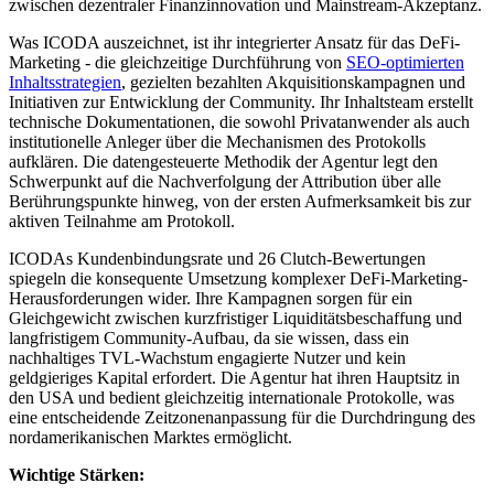
zwischen dezentraler Finanzinnovation und Mainstream-Akzeptanz.
Was ICODA auszeichnet, ist ihr integrierter Ansatz für das DeFi-
Marketing - die gleichzeitige Durchführung von
SEO-optimierten
Inhaltsstrategien
, gezielten bezahlten Akquisitionskampagnen und
Initiativen zur Entwicklung der Community. Ihr Inhaltsteam erstellt
technische Dokumentationen, die sowohl Privatanwender als auch
institutionelle Anleger über die Mechanismen des Protokolls
aufklären. Die datengesteuerte Methodik der Agentur legt den
Schwerpunkt auf die Nachverfolgung der Attribution über alle
Berührungspunkte hinweg, von der ersten Aufmerksamkeit bis zur
aktiven Teilnahme am Protokoll.
ICODAs Kundenbindungsrate und 26 Clutch-Bewertungen
spiegeln die konsequente Umsetzung komplexer DeFi-Marketing-
Herausforderungen wider. Ihre Kampagnen sorgen für ein
Gleichgewicht zwischen kurzfristiger Liquiditätsbeschaffung und
langfristigem Community-Aufbau, da sie wissen, dass ein
nachhaltiges TVL-Wachstum engagierte Nutzer und kein
geldgieriges Kapital erfordert. Die Agentur hat ihren Hauptsitz in
den USA und bedient gleichzeitig internationale Protokolle, was
eine entscheidende Zeitzonenanpassung für die Durchdringung des
nordamerikanischen Marktes ermöglicht.
Wichtige Stärken: