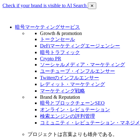
Check if your brand is visible to AI Search
✕
暗号マーケティングサービス
Growth & promotion
トークンセール
DeFiマーケティングエージェンシー
暗号トラフィック
Crypto PR
ソーシャルメディア・マーケティング
ユーチューブ・インフルエンサー
Twitterのインフルエンサー
レディット・マーケティング
マーケティング戦略
Brand & Reputation
暗号とブロックチェーンSEO
オンライン・レピュテーション
検索エンジンの評判管理
コミュニティ・レピュテーション・マネジメ
プロジェクトは言葉よりも雄弁である。