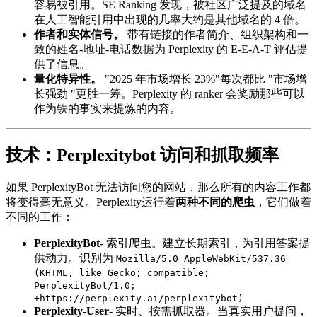
容易被引用。SE Ranking 发现，被社区广泛提及的域名
在人工智能引用中出现的几率大约是其他域名的 4 倍。
作者和实体信号。
带有链接的作者简介、组织架构和一
致的姓名-地址-电话数据为 Perplexity 的 E-E-A-T 评估提
供了信息。
量化特异性。
"2025 年市场增长 23%"每次都比 "市场增
长强劲 "更胜一筹。Perplexity 的 ranker 会奖励那些可以
作为铁的事实来提炼的内容。
技术：Perplexitybot 访问和抓取频率
如果 PerplexityBot 无法访问您的网站，那么所有的内容工作都
将变得毫无意义。Perplexity运行着
两种不同的爬虫
，它们做着
不同的工作：
PerplexityBot
- 索引爬虫。建立长期索引，为引用答案提
供动力。识别为
Mozilla/5.0 AppleWebKit/537.36
(KHTML, like Gecko; compatible;
PerplexityBot/1.0;
+https://perplexity.ai/perplexitybot)
Perplexity-User
- 实时、按需抓取器。当真实用户提问，