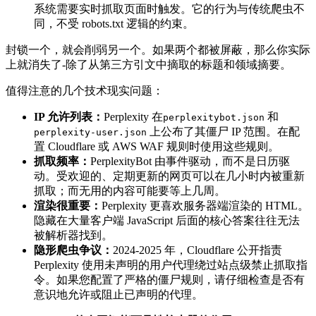
系统需要实时抓取页面时触发。它的行为与传统爬虫不
同，不受 robots.txt 逻辑的约束。
封锁一个，就会削弱另一个。如果两个都被屏蔽，那么你实际
上就消失了-除了从第三方引文中摘取的标题和领域摘要。
值得注意的几个技术现实问题：
IP 允许列表：
Perplexity 在
和
perplexitybot.json
上公布了其僵尸 IP 范围。在配
perplexity-user.json
置 Cloudflare 或 AWS WAF 规则时使用这些规则。
抓取频率：
PerplexityBot 由事件驱动，而不是日历驱
动。受欢迎的、定期更新的网页可以在几小时内被重新
抓取；而无用的内容可能要等上几周。
渲染很重要：
Perplexity 更喜欢服务器端渲染的 HTML。
隐藏在大量客户端 JavaScript 后面的核心答案往往无法
被解析器找到。
隐形爬虫争议：
2024-2025 年，Cloudflare 公开指责
Perplexity 使用未声明的用户代理绕过站点级禁止抓取指
令。如果您配置了严格的僵尸规则，请仔细检查是否有
意识地允许或阻止已声明的代理。