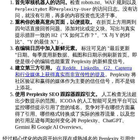
首先审核机器人的访问。
检查 robots.txt、WAF 规则以及
和
的访问日志。没有访
PerplexityBot
Perplexity-User
问，就没有引用，再多的内容投资也无济于事。
重构你的最高意向页面，以便提取。
在折页上方用两到
四句话直接回答问题。添加对比或定义块。写出与真实
提示措辞一致的 H2（"X 如何工作？"、"X 与 Y 的对
比"、"Y 的最佳 X"）。
在编辑日历中加入新鲜元素。
标注可见的 "最后更新
"日期。每季度用新数据、截图和日期示例刷新首页。即
使是很小的编辑也能重置 Perplexity 的新鲜度信号。
建立第三方引用。
在 Reddit、LinkedIn、G2、Capterra
和行业媒体上获得真实而非宣传性的提及
。Perplexity 将
社区验证和赢得的媒体作为主要的信任信号，而不是锦
上添花。
使用 Perplexity SEO 跟踪器跟踪引文。
人工检查无法超
出少数提示的范围。ICODA 的人工智能可见性平台可以
监控哪些提示引用了您的域名、竞争对手在哪些方面赢
得了引用、哪些格式转换成了实际的推荐流量，以及您
的引用足迹每周如何变化-跨 Perplexity、ChatGPT、
Gemini 和 Google AI Overviews。
经过精心优化的内容开始出现在成熟域名的 Perplexity 引用中