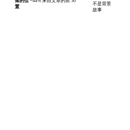
落的位
~44% 来自文章的前 30
不是背景
置
故事