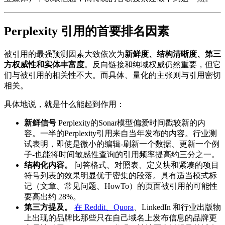
Perplexity 引用的首要排名因素
被引用的最强预测因素大致依次为
新鲜度、结构清晰度、第三
方权威性和实体丰富度
。反向链接和纯域权威仍然重要，但它
们与被引用的相关性不大。而具体、量化的主张则与引用密切
相关。
具体地说，就是什么能起到作用：
新鲜信号
Perplexity的Sonar模型偏爱时间戳较新的内
容。一半的Perplexity引用来自当年发布的内容。行业测
试表明，即使是微小的编辑-刷新一个数据、更新一个例
子-也能将时间敏感性查询的引用频率提高约三分之一。
结构化内容。
问答格式、对照表、定义块和紧凑的项目
符号列表的效果明显优于密集的段落。具有适当模式标
记（文章、常见问题、HowTo）的页面被引用的可能性
要高出约 28%。
第三方提及。
在 Reddit、Quora
、LinkedIn 和行业出版物
上出现的品牌比那些只在自己域名上发布信息的品牌更