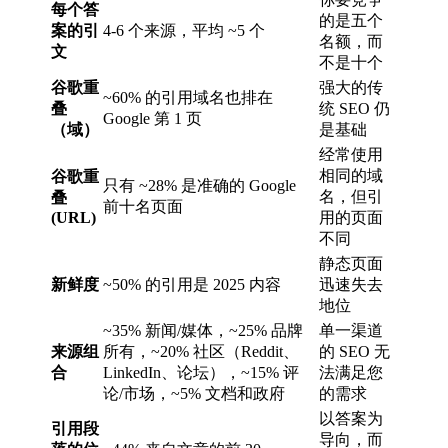
每个答
的是五个
案的引
4-6 个来源，平均 ~5 个
名额，而
文
不是十个
谷歌重
强大的传
~60% 的引用域名也排在
叠
统 SEO 仍
Google 第 1 页
（域）
是基础
经常使用
相同的域
谷歌重
只有 ~28% 是准确的 Google
名，但引
叠
前十名页面
(URL)
用的页面
不同
静态页面
新鲜度
~50% 的引用是 2025 内容
迅速失去
地位
~35% 新闻/媒体，~25% 品牌
单一渠道
来源组
所有，~20% 社区（Reddit、
的 SEO 无
合
LinkedIn、论坛），~15% 评
法满足您
论/市场，~5% 文档和政府
的需求
以答案为
引用段
导向，而