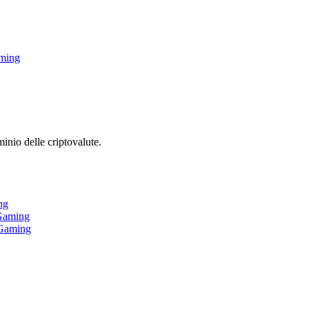
aming
inio delle criptovalute.
ng
iGaming
iGaming