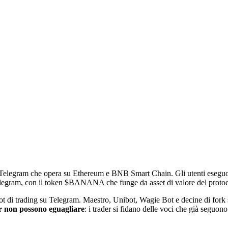
u Telegram che opera su Ethereum e BNB Smart Chain. Gli utenti eseguon
i Telegram, con il token $BANANA che funge da asset di valore del protoc
ot di trading su Telegram. Maestro, Unibot, Wagie Bot e decine di fork 
r non possono eguagliare
: i trader si fidano delle voci che già seguono