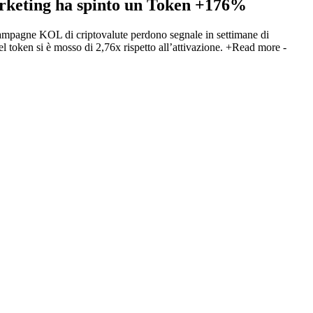
arketing ha spinto un Token +176%
ampagne KOL di criptovalute perdono segnale in settimane di
l token si è mosso di 2,76x rispetto all’attivazione.
+Read more
-