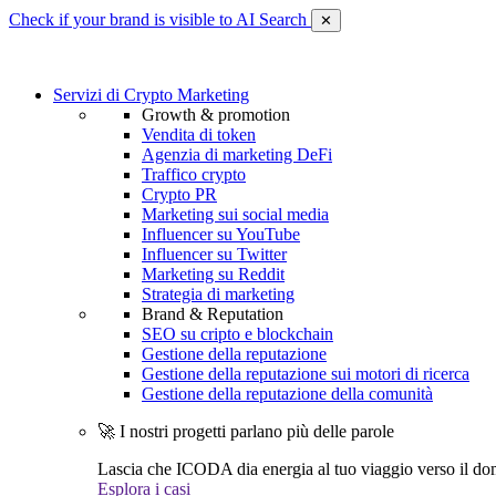
Check if your brand is visible to AI Search
✕
Servizi di Crypto Marketing
Growth & promotion
Vendita di token
Agenzia di marketing DeFi
Traffico crypto
Crypto PR
Marketing sui social media
Influencer su YouTube
Influencer su Twitter
Marketing su Reddit
Strategia di marketing
Brand & Reputation
SEO su cripto e blockchain
Gestione della reputazione
Gestione della reputazione sui motori di ricerca
Gestione della reputazione della comunità
🚀 I nostri progetti parlano più delle parole
Lascia che ICODA dia energia al tuo viaggio verso il dom
Esplora i casi