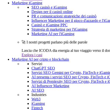
Marketing iGaming
SEO casinò e iGaming
Design per il casinò online
PR e comunicazioni strategiche dei casinò
Influencer Marketing per il gioco d'azzardo e l'iG
Casinò e iGaming PPC
Strategia di marketing per l'iGaming
Marketing AI per l'iGaming
🚀 I nostri progetti parlano più delle parole
Lascia che ICODA dia energia al tuo viaggio verso il dom
Esplora i casi
Marketing AI per cripto e blockchain
Servizi
ChatGPT SEO
Servizi SEO Gemini per Crypto, FinTech e iGami
AI presenta i servizi SEO per Crypto, FinTech e 
Servizi di Perplexity SEO per Crypto, FinTech e 
AI Influencer Marketing
AI SEO
Industries
Web3
iGaming
Fintech