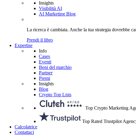
Insights
Visibilità AI
AI Marketing Blog
La ricerca è cambiata. Anche
la tua strategia
dovrebbe ca
Prendi il libro
Expertise
Info
Cases
Eventi
Beni del marchio
Partner
Premi
Insights
Blog
Crypto Top Lists
Top Crypto Marketing Ag
Top Rated Trustpilot Agenc
Calcolatrice
Contattaci