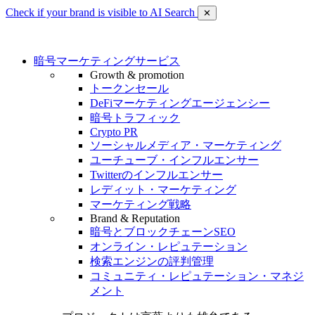
Check if your brand is visible to AI Search
✕
暗号マーケティングサービス
Growth & promotion
トークンセール
DeFiマーケティングエージェンシー
暗号トラフィック
Crypto PR
ソーシャルメディア・マーケティング
ユーチューブ・インフルエンサー
Twitterのインフルエンサー
レディット・マーケティング
マーケティング戦略
Brand & Reputation
暗号とブロックチェーンSEO
オンライン・レピュテーション
検索エンジンの評判管理
コミュニティ・レピュテーション・マネジ
メント