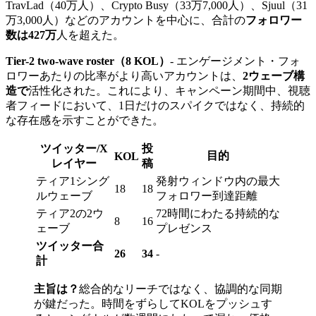
TravLad（40万人）、Crypto Busy（33万7,000人）、Sjuul（31
万3,000人）などのアカウントを中心に、合計の
フォロワー
数は427万
人を超えた。
Tier-2 two-wave roster（8 KOL）
- エンゲージメント・フォ
ロワーあたりの比率がより高いアカウントは、
2ウェーブ構
造で
活性化された。これにより、キャンペーン期間中、視聴
者フィードにおいて、1日だけのスパイクではなく、持続的
な存在感を示すことができた。
ツイッター/X
投
目的
KOL
レイヤー
稿
ティア1シング
発射ウィンドウ内の最大
18
18
ルウェーブ
フォロワー到達距離
ティア2の2ウ
72時間にわたる持続的な
8
16
ェーブ
プレゼンス
ツイッター合
26
34
-
計
主旨は？
総合的なリーチではなく、協調的な同期
が鍵だった。時間をずらしてKOLをプッシュす