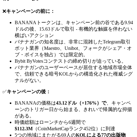
❌
キャンペーンの前に：
BANANAトークンは、キャンペーン前の谷である9.94
ドルの後、15.63ドルで取引 - 有機的な触媒を伴わない
横ばいアクション
バナナガンの知名度は、非常に混雑したTelegram取引
ボット業界（Maestro、Unibot、フォークがシェア・オ
ブ・ボイスを独占）では限定的。
Bybit ByVotesコンテストの締め切りが迫っている。
バナナガンのユーザーベースが居住する地域市場全体
で、信頼できる暗号KOLからの構造化された権威シグ
ナルがない。
✅
キャンペーンの後：
BANANAの価格は
43.12ドル（+176%）で
、キャンペ
ーンのトリガー日から始まる、きれいで帰属的な抑揚
がある。
時価総額はローンチから6週間で
$112.3M
（CoinMarketCapランク452位）に到達
5つの地域にまたがる69人の
KOLによる77の出版物