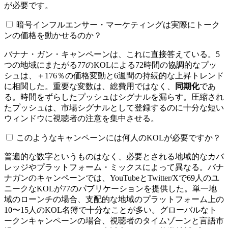
が必要です。
暗号インフルエンサー・マーケティングは実際にトーク
ンの価格を動かせるのか？
バナナ・ガン・キャンペーンは、これに直接答えている。5
つの地域にまたがる77のKOLによる72時間の協調的なプッ
シュは、＋176％の価格変動と6週間の持続的な上昇トレンド
に相関した。重要な変数は、総費用ではなく、
同期化
であ
る。時間をずらしたプッシュはシグナルを漏らす。圧縮され
たプッシュは、市場シグナルとして登録するのに十分な短い
ウィンドウに視聴者の注意を集中させる。
このようなキャンペーンには何人のKOLが必要ですか？
普遍的な数字というものはなく、必要とされる地域的なカバ
レッジやプラットフォーム・ミックスによって異なる。バナ
ナガンのキャンペーンでは、YouTubeとTwitter/Xで69人のユ
ニークなKOLが77のパブリケーションを提供した。単一地
域のローンチの場合、支配的な地域のプラットフォーム上の
10〜15人のKOL名簿で十分なことが多い。グローバルなト
ークンキャンペーンの場合、視聴者のタイムゾーンと言語市