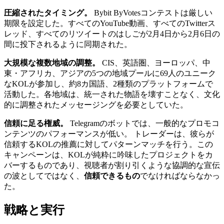
圧縮されたタイミング。
Bybit ByVotesコンテストは厳しい
期限を設定した。すべてのYouTube動画、すべてのTwitterス
レッド、すべてのリツイートのはしごが2月4日から2月6日の
間に投下されるように同期された。
大規模な複数地域の調整。
CIS、英語圏、ヨーロッパ、中
東・アフリカ、アジアの5つの地域プールに69人のユニーク
なKOLが参加し、約8カ国語、2種類のプラットフォームで
活動した。各地域は、統一された物語を壊すことなく、文化
的に調整されたメッセージングを必要としていた。
信頼に足る権威。
Telegramのボットでは、一般的なプロモコ
ンテンツのパフォーマンスが低い。 トレーダーは、彼らが
信頼するKOLの推薦に対してパターンマッチを行う。この
キャンペーンは、KOLが純粋に吟味したプロジェクトをカ
バーするものであり、視聴者が割り引くような協調的な宣伝
の波としてではなく、
信頼できるもの
でなければならなかっ
た。
戦略と実行