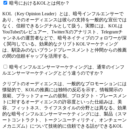
暗号におけるKOLとは何か？
KOL（Key Opinion Leader）とは、暗号インフルエンサーで
あり、そのオーディエンスは彼らの支持を一般的な宣伝では
なく、信頼できるシグナルとして扱う。実際には、KOLは
YouTubeのレビュアー、Twitter/Xのアナリスト、Telegramチ
ャンネルの運営者などで、暗号ネイティブのフォロワーが深
く関与している。効果的なクリプトKOLマーケティング
は、馴染みのないブランドプレースメントと仲間からの推薦
の間の信頼ギャップを活用する。
暗号インフルエンサーマーケティングは、通常のインフ
ルエンサーマーケティングとどう違うのですか？
クリプトのオーディエンスは、一般的なプロモーションには
懐疑的で、KOLの推薦には独特の反応を示す。情報開示の
規範、プラットフォームの規制、プロダクト・プレースメン
トに対するオーディエンスの許容度といった仕組みは、美
容、フィットネス、ライフスタイルの分野とは異なる。効果
的な暗号インフルエンサーマーケティングには、製品（スマ
ートコントラクト、トークンユーティリティ、オンチェーン
メカニズム）について技術的に信頼できる話ができるKOL