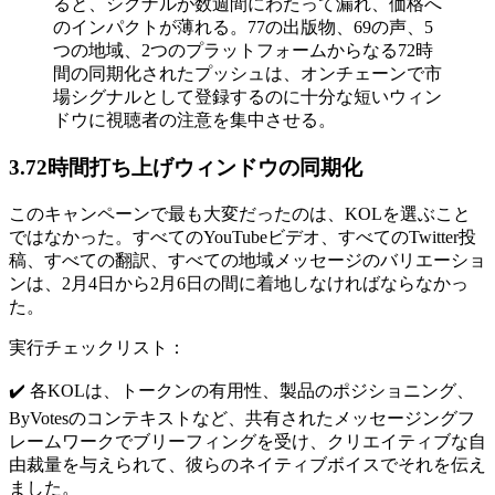
ると、シグナルが数週間にわたって漏れ、価格へ
のインパクトが薄れる。77の出版物、69の声、5
つの地域、2つのプラットフォームからなる72時
間の同期化されたプッシュは、オンチェーンで市
場シグナルとして登録するのに十分な短いウィン
ドウに視聴者の注意を集中させる。
3.72時間打ち上げウィンドウの同期化
このキャンペーンで最も大変だったのは、KOLを選ぶこと
ではなかった。すべてのYouTubeビデオ、すべてのTwitter投
稿、すべての翻訳、すべての地域メッセージのバリエーショ
ンは、2月4日から2月6日の間に着地しなければならなかっ
た。
実行チェックリスト：
✔️ 各KOLは、トークンの有用性、製品のポジショニング、
ByVotesのコンテキストなど、共有されたメッセージングフ
レームワークでブリーフィングを受け、クリエイティブな自
由裁量を与えられて、彼らのネイティブボイスでそれを伝え
ました。