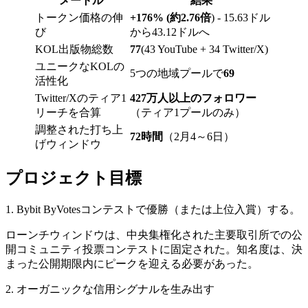
メートル
結果
トークン価格の伸
+176% (約2.76倍
) - 15.63ドル
び
から43.12ドルへ
KOL出版物総数
77
(43 YouTube + 34 Twitter/X)
ユニークなKOLの
5つの地域プールで
69
活性化
Twitter/Xのティア1
427万人以上のフォロワー
リーチを合算
（ティア1プールのみ）
調整された打ち上
72時間
（2月4～6日）
げウィンドウ
プロジェクト目標
1. Bybit ByVotesコンテストで優勝（または上位入賞）する。
ローンチウィンドウは、中央集権化された主要取引所での公
開コミュニティ投票コンテストに固定された。知名度は、決
まった公開期限内にピークを迎える必要があった。
2. オーガニックな信用シグナルを生み出す