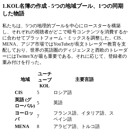
1.KOL名簿の作成 - 5つの地域プール、1つの同期
した物語
私たちは、5つの地理的プールを中心にロースターを構築
し、それぞれの視聴者がどこで暗号コンテンツを消費するか
に合わせてプラットフォーム・ミックスを調整した。CIS、
MENA、アジア市場ではYouTubeが長文トレーダー教育を支
配しており、世界の英語圏のディジェンヌと西欧のトレーダ
ーにはTwitter/Xが最も重要である。それに応じて、登録者の
重み付けを行った。
ユーチ
地域
主要言語
ューブ
KOL
CIS
5
ロシア語
英語 (グ
英語
5
ローバル)
ヨーロッ
フランス語、イタリア語、ス
7
パ
ペイン語
MENA
8
アラビア語、トルコ語