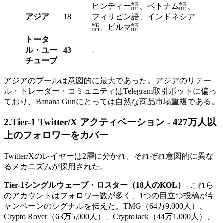
ヒンディー語、ベトナム語、
アジア
18
フィリピン語、インドネシア
語、ビルマ語
トータ
ル・ユー
43
-
チューブ
アジアのプールは意図的に最大であった。アジアのリテー
ル・トレーダー・コミュニティはTelegram取引ボットに偏っ
ており、Banana Gunにとっては自然な商品市場重複である。
2.Tier-1 Twitter/X アクティベーション - 427万人以
上のフォロワーをカバー
Twitter/Xのレイヤーは2層に分かれ、それぞれ意図的に異な
るメカニズムが採用された。
Tier-1シングルウェーブ・ロスター（18人のKOL）
- これら
のアカウントはフォロワー数が多く、1つの目立つ投稿がキ
ャンペーンのシグナルを伝えた。TMG（64万9,000人）、
Crypto Rover（63万5,000人）、CryptoJack（44万1,000人）、