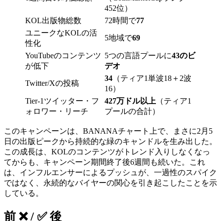
452位）
KOL出版物総数
72時間で
77
ユニークなKOLの活
5地域で
69
性化
YouTubeのコンテンツ
5つの言語プールに
43のビ
が低下
デオ
34
（ティア1単波18＋2波
Twitter/Xの投稿
16）
Tier-1ツイッター・フ
427万ドル以上
（ティア1
ォロワー・リーチ
プールの合計）
このキャンペーンは、BANANAチャート上で、まさに2月5
日の出版ピークから持続的な緑のキャンドルを生み出した。
この成長は、KOLのコンテンツがトレンド入りしなくなっ
てからも、キャンペーン期間終了後6週間も続いた。これ
は、インフルエンサーによるプッシュが、一過性のスパイク
ではなく、永続的なバイヤーの関心を引き起こしたことを示
している。
前 ❌ / ✅ 後