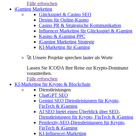
Fälle erforschen
iGaming Marketing
Glücksspiel & Casino SEO
Design für Online-Kasino
Casino PR & Strategische Kommunikation
Influencer Marketing für Glücksspiel & iGaming
Kasino & iGaming PPC
iGaming Marketing Strategie
KI-Marketing für iGaming
🚀 Unsere Projekte sprechen lauter als Worte
Lassen Sie ICODA Ihre Reise zur Krypto-Dominanz
vorantreiben.
Fälle erforschen
KI-Marketing für Krypto & Blockchain
Dienstleistungen
ChatGPT SEO
Gemini SEO Dienstleistungen für Krypto,
FinTech & iGaming
AI SEO bietet einen Überblick über SEO-
Dienstleistungen für Krypto, FinTech & iGaming
Perplexity-SEO-Dienstleistungen für Krypto,
FinTech & iGaming
KI-Influencer-Marketing