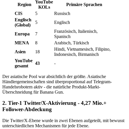
YouTube
Region
Primäre Sprachen
KOLs
CIS
5
Russisch
Englisch
5
Englisch
(Global)
Französisch, Italienisch,
Europa
7
Spanisch
MENA
8
Arabisch, Türkisch
Hindi, Vietnamesisch, Filipino,
Asien
18
Indonesisch, Birmanisch
YouTube
43
-
gesamt
Der asiatische Pool war absichtlich der größte. Asiatische
Händlergemeinschaften sind überproportional auf Telegram-
Handelsrobotern aktiv - die natürliche Produkt-Markt-
Überschneidung für Banana Gun.
2. Tier-1 Twitter/X-Aktivierung - 4,27 Mio.+
Follower-Abdeckung
Die Twitter/X-Ebene wurde in zwei Ebenen aufgeteilt, mit bewusst
unterschiedlichen Mechanismen für jede Ebene.