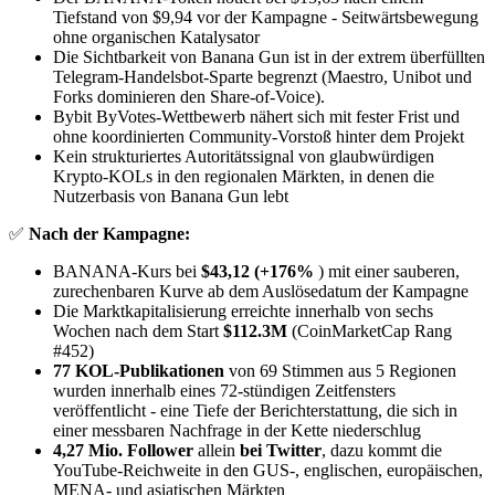
Tiefstand von $9,94 vor der Kampagne - Seitwärtsbewegung
ohne organischen Katalysator
Die Sichtbarkeit von Banana Gun ist in der extrem überfüllten
Telegram-Handelsbot-Sparte begrenzt (Maestro, Unibot und
Forks dominieren den Share-of-Voice).
Bybit ByVotes-Wettbewerb nähert sich mit fester Frist und
ohne koordinierten Community-Vorstoß hinter dem Projekt
Kein strukturiertes Autoritätssignal von glaubwürdigen
Krypto-KOLs in den regionalen Märkten, in denen die
Nutzerbasis von Banana Gun lebt
✅
Nach der Kampagne:
BANANA-Kurs bei
$43,12 (+176%
) mit einer sauberen,
zurechenbaren Kurve ab dem Auslösedatum der Kampagne
Die Marktkapitalisierung erreichte innerhalb von sechs
Wochen nach dem Start
$112.3M
(CoinMarketCap Rang
#452)
77 KOL-Publikationen
von 69 Stimmen aus 5 Regionen
wurden innerhalb eines 72-stündigen Zeitfensters
veröffentlicht - eine Tiefe der Berichterstattung, die sich in
einer messbaren Nachfrage in der Kette niederschlug
4,27 Mio. Follower
allein
bei Twitter
, dazu kommt die
YouTube-Reichweite in den GUS-, englischen, europäischen,
MENA- und asiatischen Märkten