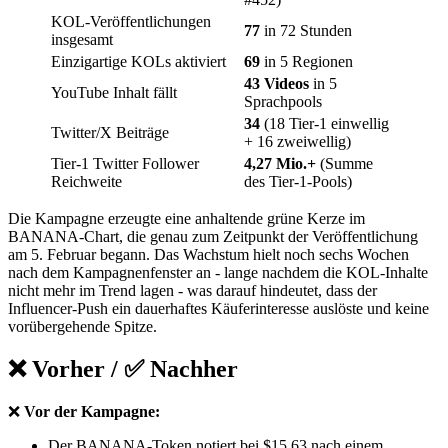
KOL-Veröffentlichungen
77
in 72 Stunden
insgesamt
Einzigartige KOLs aktiviert
69
in 5 Regionen
43 Videos
in 5
YouTube Inhalt fällt
Sprachpools
34
(18 Tier-1 einwellig
Twitter/X Beiträge
+ 16 zweiwellig)
Tier-1 Twitter Follower
4,27 Mio.+
(Summe
Reichweite
des Tier-1-Pools)
Die Kampagne erzeugte eine anhaltende grüne Kerze im
BANANA-Chart, die genau zum Zeitpunkt der Veröffentlichung
am 5. Februar begann. Das Wachstum hielt noch sechs Wochen
nach dem Kampagnenfenster an - lange nachdem die KOL-Inhalte
nicht mehr im Trend lagen - was darauf hindeutet, dass der
Influencer-Push ein dauerhaftes Käuferinteresse auslöste und keine
vorübergehende Spitze.
❌ Vorher / ✅ Nachher
❌
Vor der Kampagne:
Der BANANA-Token notiert bei $15,63 nach einem