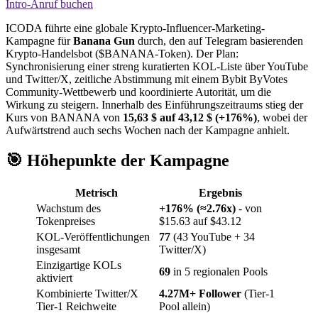
Intro-Anruf buchen
ICODA führte eine globale Krypto-Influencer-Marketing-
Kampagne für
Banana Gun
durch, den auf Telegram basierenden
Krypto-Handelsbot ($BANANA-Token). Der Plan:
Synchronisierung einer streng kuratierten KOL-Liste über YouTube
und Twitter/X, zeitliche Abstimmung mit einem Bybit ByVotes
Community-Wettbewerb und koordinierte Autorität, um die
Wirkung zu steigern. Innerhalb des Einführungszeitraums stieg der
Kurs von BANANA von
15,63 $ auf 43,12 $ (+176%)
, wobei der
Aufwärtstrend auch sechs Wochen nach der Kampagne anhielt.
🎯 Höhepunkte der Kampagne
Metrisch
Ergebnis
Wachstum des
+176% (≈2.76x)
- von
Tokenpreises
$15.63 auf $43.12
KOL-Veröffentlichungen
77
(43 YouTube + 34
insgesamt
Twitter/X)
Einzigartige KOLs
69
in 5 regionalen Pools
aktiviert
Kombinierte Twitter/X
4.27M+ Follower
(Tier-1
Tier-1 Reichweite
Pool allein)