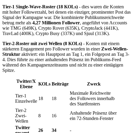
Tier-1 Single-Wave-Roster (18 KOLs)
- dies waren die Konten
mit hoher Followerzahl, bei denen ein einziger, prominenter Post das
Signal der Kampagne war. Die kombinierte Publikumsreichweite
betrug mehr als
4,27 Millionen Follower
, angeführt von Accounts
wie TMG (649K), Crypto Rover (635K), CryptoJack (441K),
TravLad (400K), Crypto Busy (337K) und Sjuul (313K).
Tier-2-Roster mit zwei Wellen (8 KOLs)
- Konten mit einem
stärkeren Engagement pro Follower wurden in einer
Zwei-Wellen-
Struktur
aktiviert: ein Hauptpost an Tag 1, ein Folgepost an Tag 3-
4. Dies führte zu einer anhaltenden Präsenz im Publikums-Feed
während des Kampagnenzeitraums und nicht zu einer eintägigen
Spitze.
Twitter/X
KOLs
Beiträge
Zweck
Ebene
Maximale Reichweite
Tier-1
18
18
des Followers innerhalb
Einzelwelle
des Startfensters
Tier-2
Anhaltende Präsenz über
Zwei-
8
16
ein 72-Stunden-Fenster
Wellen
Twitter
26
34
-
gesamt