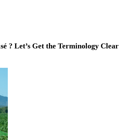
isé ? Let’s Get the Terminology Clear