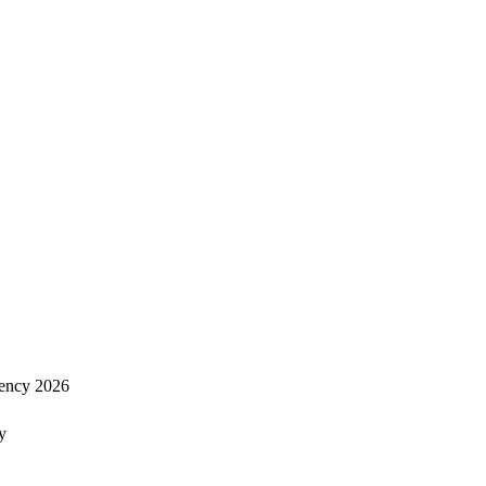
ency 2026
y