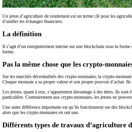
Un jeton d’agriculture de rendement est un terme clé pour les agricult
d’unifier les échanges financiers.
La définition
Il s’agit d’un enregistrement interne sur une blockchain sous la forme d’
forme.
Pas la même chose que les crypto-monnaie
Sur les marchés décentralisés des crypto-monnaies, la crypto-monnaie jo
Chaque monnaie a sa propre valeur et son propre pouvoir d’achat. Ils 
Les jetons, quant à eux, s’apparentent davantage à des titres. Ils sont
particulière. Contrairement aux crypto-monnaies, les jetons ne peuvent 
Une autre différence importante est qu’ils fonctionnent sur des block
alors que les crypto-monnaies en ont une.
Différents types de travaux d’agriculture