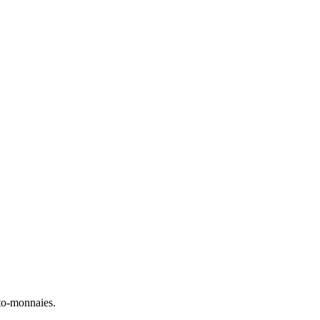
to-monnaies.