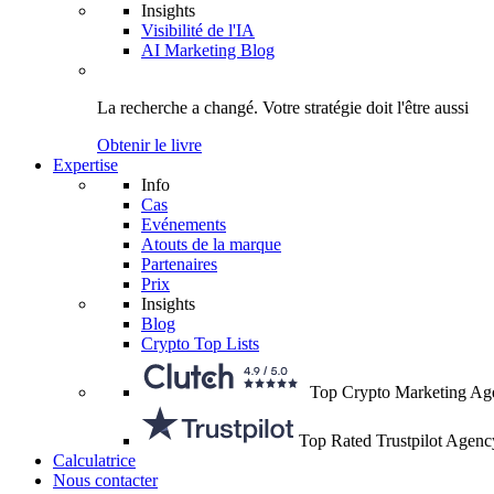
Insights
Visibilité de l'IA
AI Marketing Blog
La recherche a changé.
Votre stratégie
doit l'être aussi
Obtenir le livre
Expertise
Info
Cas
Evénements
Atouts de la marque
Partenaires
Prix
Insights
Blog
Crypto Top Lists
Top Crypto Marketing Ag
Top Rated Trustpilot Agenc
Calculatrice
Nous contacter