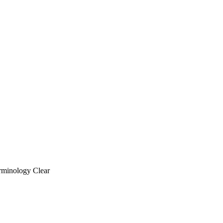
erminology Clear