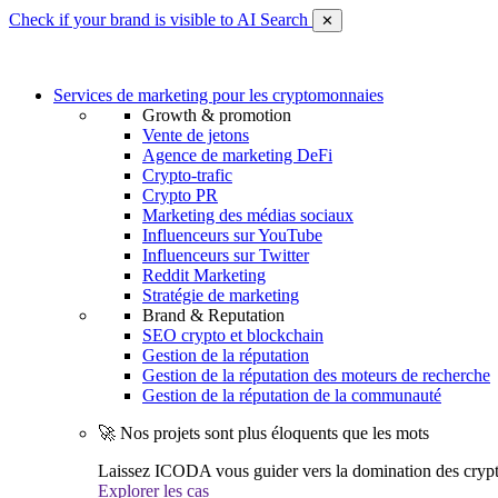
Check if your brand is visible to AI Search
✕
Services de marketing pour les cryptomonnaies
Growth & promotion
Vente de jetons
Agence de marketing DeFi
Crypto-trafic
Crypto PR
Marketing des médias sociaux
Influenceurs sur YouTube
Influenceurs sur Twitter
Reddit Marketing
Stratégie de marketing
Brand & Reputation
SEO crypto et blockchain
Gestion de la réputation
Gestion de la réputation des moteurs de recherche
Gestion de la réputation de la communauté
🚀 Nos projets sont plus éloquents que les mots
Laissez ICODA vous guider vers la domination des cryp
Explorer les cas