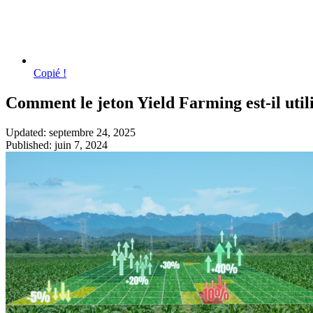
Copié !
Comment le jeton Yield Farming est-il util
Updated: septembre 24, 2025
Published: juin 7, 2024