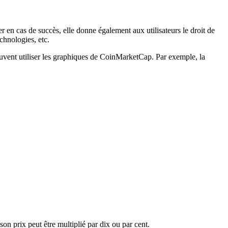
er en cas de succès, elle donne également aux utilisateurs le droit de
echnologies, etc.
 peuvent utiliser les graphiques de CoinMarketCap. Par exemple, la
son prix peut être multiplié par dix ou par cent.