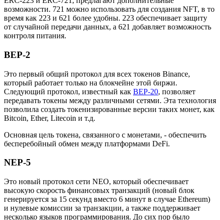
ERC-223 и ERC-721, предлагают дополнительные
возможности. 721 можно использовать для создания NFT, в то
время как 223 и 621 более удобны. 223 обеспечивает защиту
от случайной передачи данных, а 621 добавляет возможность
контроля питания.
BEP-2
Это первый общий протокол для всех токенов Binance,
который работает только на блокчейне этой биржи.
Следующий протокол, известный как
BEP-20
, позволяет
передавать токены между различными сетями. Эта технология
позволила создать токенизированные версии таких монет, как
Bitcoin, Ether, Litecoin и т.д.
Основная цель токена, связанного с монетами, - обеспечить
бесперебойный обмен между платформами DeFi.
NEP-5
Это новый протокол сети NEO, который обеспечивает
высокую скорость финансовых транзакций (новый блок
генерируется за 15 секунд вместо 6 минут в случае Ethereum)
и нулевые комиссии за транзакции, а также поддерживает
несколько языков программирования. До сих пор было