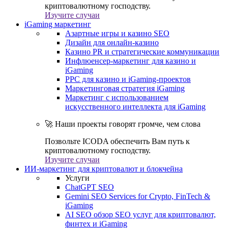
криптовалютному господству.
Изучите случаи
iGaming маркетинг
Азартные игры и казино SEO
Дизайн для онлайн-казино
Казино PR и стратегические коммуникации
Инфлюенсер-маркетинг для казино и
iGaming
PPC для казино и iGaming-проектов
Маркетинговая стратегия iGaming
Маркетинг с использованием
искусственного интеллекта для iGaming
🚀 Наши проекты говорят громче, чем слова
Позвольте ICODA обеспечить Вам путь к
криптовалютному господству.
Изучите случаи
ИИ-маркетинг для криптовалют и блокчейна
Услуги
ChatGPT SEO
Gemini SEO Services for Crypto, FinTech &
iGaming
AI SEO обзор SEO услуг для криптовалют,
финтех и iGaming