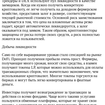
Трейдеры и DEX используют пул ликвидности в качестве
заемщиков. Когда им нужно получить конкретную
криптовалюту, ее легче получить на доходном фермерском
хозяйстве, предоставив залог в размере, соответствующем
текущей рыночной стоимости. Основной риск заимствования
заключается в том, что цена на вложенные активы резко
падает, кредит автоматически ликвидируется, а залог
оказывается под замком. Таким образом, криптоинвесторы
защищены от риска потери своих средств, а риск полностью
ложится на пользователей.
Добыча ликвидности
Само по себе выращивание урожая стало сенсацией на рынке
DeFi. Принцип получения прибыли очень прост. Фермеры,
получающие много урожая, вносят свои средства, а взамен
получают токены LP, которые можно использовать для оплаты
транзакционных сборов, что значительно экономичнее, чем
использование криптовалют. Многие токены торгуются на
биржах и могут быть легко конвертированы в фиатные
деньги.
Инвесторы получают вознаграждение за транзакции за
действия со всеми фондами. Чаще всего такими услугами
пользуются обменные платформы, которые не хранят свои
монеты, а заимствуют их из пула ликвидности. Вкладывая