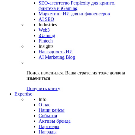
SEO-агентство Perplexity для крипто,
финтеха и iGaming
Маркетинг ИИ для инфлюенсеров
AI SEO
Industries
Web3
iGaming
Fintech
Insights
Наглядность ИИ
AI Marketing Blog
Поиск изменился.
Ваша стратегия
тоже должна
измениться
Получить книгу
Expertise
Info
О нас
Наши кейсы
События
Активы бренда
Партнеры
Награды