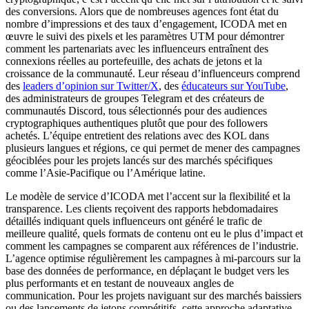
des conversions. Alors que de nombreuses agences font état du
nombre d’impressions et des taux d’engagement, ICODA met en
œuvre le suivi des pixels et les paramètres UTM pour démontrer
comment les partenariats avec les influenceurs entraînent des
connexions réelles au portefeuille, des achats de jetons et la
croissance de la communauté. Leur réseau d’influenceurs comprend
des
leaders d’opinion sur Twitter/X
, des
éducateurs sur YouTube
,
des administrateurs de groupes Telegram et des créateurs de
communautés Discord, tous sélectionnés pour des audiences
cryptographiques authentiques plutôt que pour des followers
achetés. L’équipe entretient des relations avec des KOL dans
plusieurs langues et régions, ce qui permet de mener des campagnes
géociblées pour les projets lancés sur des marchés spécifiques
comme l’Asie-Pacifique ou l’Amérique latine.
Le modèle de service d’ICODA met l’accent sur la flexibilité et la
transparence. Les clients reçoivent des rapports hebdomadaires
détaillés indiquant quels influenceurs ont généré le trafic de
meilleure qualité, quels formats de contenu ont eu le plus d’impact et
comment les campagnes se comparent aux références de l’industrie.
L’agence optimise régulièrement les campagnes à mi-parcours sur la
base des données de performance, en déplaçant le budget vers les
plus performants et en testant de nouveaux angles de
communication. Pour les projets naviguant sur des marchés baissiers
ou des lancements de jetons compétitifs, cette approche adaptative