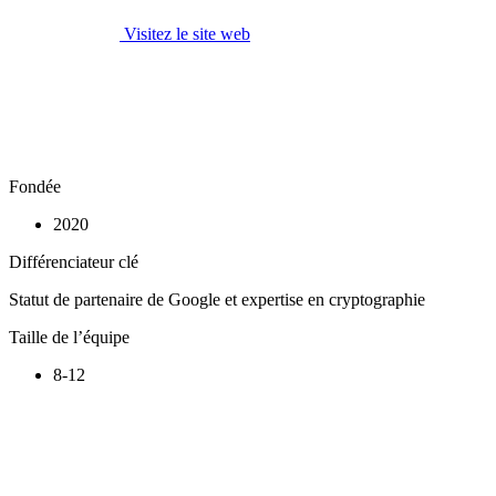
Visitez le site web
Fondée
2020
Différenciateur clé
Statut de partenaire de Google et expertise en cryptographie
Taille de l’équipe
8-12