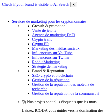
Check if your brand is visible to AI Search
✕
Services de marketing pour les cryptomonnaies
Growth & promotion
Vente de jetons
Agence de marketing DeFi
Crypto-trafic
Crypto PR
Marketing des médias sociaux
Influenceurs sur YouTube
Influenceurs sur Twitter
Reddit Marketing
Stratégie de marketing
Brand & Reputation
SEO crypto et blockchain
Gestion de la réputation
Gestion de la réputation des moteurs de
recherche
Gestion de la réputation de la communauté
🚀 Nos projets sont plus éloquents que les mots
Laissez ICODA vous guider vers la domination des