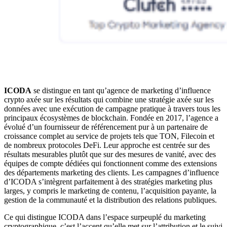
ICODA
se distingue en tant qu’agence de marketing d’influence
crypto axée sur les résultats qui combine une stratégie axée sur les
données avec une exécution de campagne pratique à travers tous les
principaux écosystèmes de blockchain. Fondée en 2017, l’agence a
évolué d’un fournisseur de référencement pur à un partenaire de
croissance complet au service de projets tels que TON, Filecoin et
de nombreux protocoles DeFi. Leur approche est centrée sur des
résultats mesurables plutôt que sur des mesures de vanité, avec des
équipes de compte dédiées qui fonctionnent comme des extensions
des départements marketing des clients. Les campagnes d’influence
d’ICODA s’intègrent parfaitement à des stratégies marketing plus
larges, y compris le marketing de contenu, l’acquisition payante, la
gestion de la communauté et la distribution des relations publiques.
Ce qui distingue ICODA dans l’espace surpeuplé du marketing
cryptographique, c’est l’accent qu’elle met sur l’attribution et le suivi