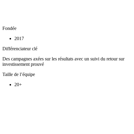
Fondée
2017
Différenciateur clé
Des campagnes axées sur les résultats avec un suivi du retour sur
investissement prouvé
Taille de l’équipe
20+