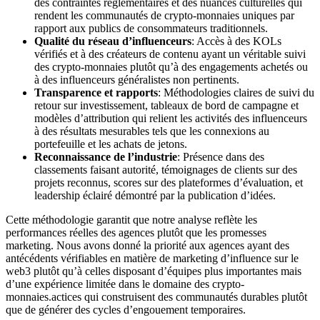
des contraintes réglementaires et des nuances culturelles qui
rendent les communautés de crypto-monnaies uniques par
rapport aux publics de consommateurs traditionnels.
Qualité du réseau d’influenceurs
: Accès à des KOLs
vérifiés et à des créateurs de contenu ayant un véritable suivi
des crypto-monnaies plutôt qu’à des engagements achetés ou
à des influenceurs généralistes non pertinents.
Transparence et rapports
: Méthodologies claires de suivi du
retour sur investissement, tableaux de bord de campagne et
modèles d’attribution qui relient les activités des influenceurs
à des résultats mesurables tels que les connexions au
portefeuille et les achats de jetons.
Reconnaissance de l’industrie
: Présence dans des
classements faisant autorité, témoignages de clients sur des
projets reconnus, scores sur des plateformes d’évaluation, et
leadership éclairé démontré par la publication d’idées.
Cette méthodologie garantit que notre analyse reflète les
performances réelles des agences plutôt que les promesses
marketing. Nous avons donné la priorité aux agences ayant des
antécédents vérifiables en matière de marketing d’influence sur le
web3 plutôt qu’à celles disposant d’équipes plus importantes mais
d’une expérience limitée dans le domaine des crypto-
monnaies.actices qui construisent des communautés durables plutôt
que de générer des cycles d’engouement temporaires.