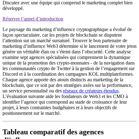
Discutez avec une équipe qui comprend le marketing complet bien
développé.
Réserver l’appel d’introduction
Le paysage du marketing d’influence cryptographique a évolué de
façon spectaculaire, car les projets de blockchain se disputent
l’attention sur un marché sursaturé. Trouver le bon partenaire de
marketing d’influence Web3 détermine si le lancement de votre jeton
génère un véritable élan ou s’éteint dans l’obscurité. Cette analyse
examine sept agences spécialisées qui comprennent la dynamique
unique de la promotion des crypto-monnaies - de la navigation dans
les communautés crypto de Twitter à la gestion de l’engagement sur
Discord et à la coordination des campagnes KOL multiplateformes.
Chaque agence apporte des atouts distincts au marketing de la
blockchain, que ce soit par des stratégies axées sur la performance,
un service personnalisé ou des
réseaux de créateurs étendus
.
L’évaluation suivante aide les fondateurs de Web3 et les CMO à
identifier l’agence qui correspond au stade de croissance de leur
projet, à leurs contraintes budgétaires et à leurs objectifs de
positionnement sur le marché.
Tableau comparatif des agences