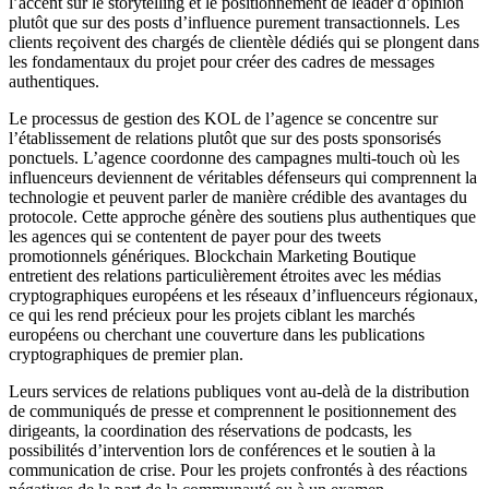
l’accent sur le storytelling et le positionnement de leader d’opinion
plutôt que sur des posts d’influence purement transactionnels. Les
clients reçoivent des chargés de clientèle dédiés qui se plongent dans
les fondamentaux du projet pour créer des cadres de messages
authentiques.
Le processus de gestion des KOL de l’agence se concentre sur
l’établissement de relations plutôt que sur des posts sponsorisés
ponctuels. L’agence coordonne des campagnes multi-touch où les
influenceurs deviennent de véritables défenseurs qui comprennent la
technologie et peuvent parler de manière crédible des avantages du
protocole. Cette approche génère des soutiens plus authentiques que
les agences qui se contentent de payer pour des tweets
promotionnels génériques. Blockchain Marketing Boutique
entretient des relations particulièrement étroites avec les médias
cryptographiques européens et les réseaux d’influenceurs régionaux,
ce qui les rend précieux pour les projets ciblant les marchés
européens ou cherchant une couverture dans les publications
cryptographiques de premier plan.
Leurs services de relations publiques vont au-delà de la distribution
de communiqués de presse et comprennent le positionnement des
dirigeants, la coordination des réservations de podcasts, les
possibilités d’intervention lors de conférences et le soutien à la
communication de crise. Pour les projets confrontés à des réactions