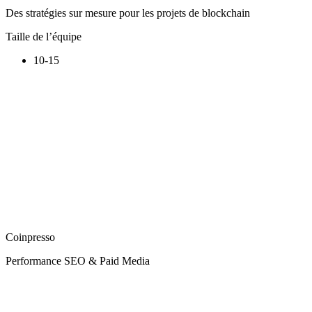
Des stratégies sur mesure pour les projets de blockchain
Taille de l’équipe
10-15
Coinpresso
Performance SEO & Paid Media