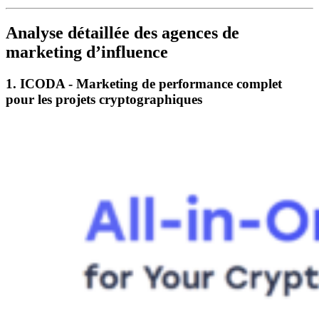
Analyse détaillée des agences de
marketing d’influence
1. ICODA - Marketing de performance complet
pour les projets cryptographiques