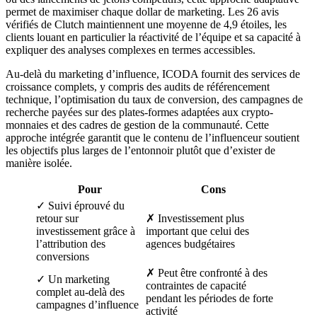
permet de maximiser chaque dollar de marketing. Les 26 avis
vérifiés de Clutch maintiennent une moyenne de 4,9 étoiles, les
clients louant en particulier la réactivité de l’équipe et sa capacité à
expliquer des analyses complexes en termes accessibles.
Au-delà du marketing d’influence, ICODA fournit des services de
croissance complets, y compris des audits de référencement
technique, l’optimisation du taux de conversion, des campagnes de
recherche payées sur des plates-formes adaptées aux crypto-
monnaies et des cadres de gestion de la communauté. Cette
approche intégrée garantit que le contenu de l’influenceur soutient
les objectifs plus larges de l’entonnoir plutôt que d’exister de
manière isolée.
Pour
Cons
✓ Suivi éprouvé du
retour sur
✗ Investissement plus
investissement grâce à
important que celui des
l’attribution des
agences budgétaires
conversions
✗ Peut être confronté à des
✓ Un marketing
contraintes de capacité
complet au-delà des
pendant les périodes de forte
campagnes d’influence
activité